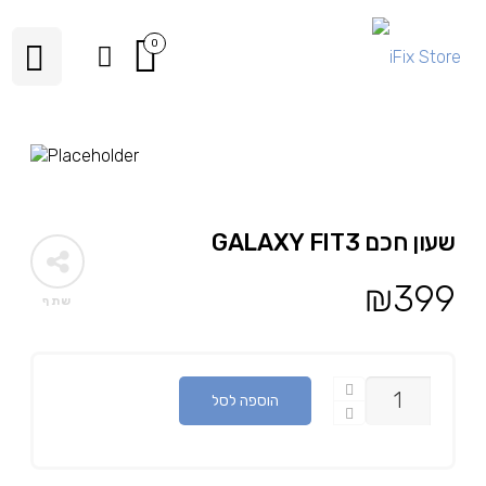
0
שעון חכם GALAXY FIT3
₪
399
שתף
כמות
הוספה לסל