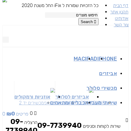
דף הבית
כל הזכויות שמורות ל iFix החל משנת 2020
תקנון אתר
אודותינו
Search
צור קשר
MAC
IPAD
IPHONE
אביזרים
מכשירי סלולר
אביזרים לסלולר
אוזניות ורמקולים
שירותי מעבדה
כבלים ומתאמים
SAMSUNG
APPLE
מכשירים זאפ
מכשירים יד 2
₪
0
0
0 פריטים
09-
הרצליה
09-7739940
שירות לקוחות וסניפים
7739940