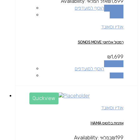
1,699
₪
אזל המלאי
Availability:
מידע נוסף
הוסף למועדפים
השוואה
אודיו וסאונד
רמקול אלחוטי SONOS MOVE
₪
1,699
מידע נוסף
הוסף למועדפים
השוואה
Quickview
אודיו וסאונד
אוזניות בלוטוס HAMA
199
₪
במלאי
Availability: