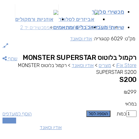
מכשירי סלולר
אביזרים לסלולר
אוזניות ורמקולים
שירותי מעבדה
כבלים ומתאמים
SAMSUNG
APPLE
מכשירים זאפ
מכשירים יד 2
מק"ט:
6029
קטגוריה:
אודיו וסאונד
רקמול בלוטוס MONSTER SUPERSTAR
שתף
iFix Store
>
מוצרים
>
אודיו וסאונד
>
רקמול בלוטוס MONSTER
SUPERSTAR S200
S200
₪
299
במלאי
כמות
הוסף למועדפים
הוספה לסל
השוואה
אודיו וסאונד