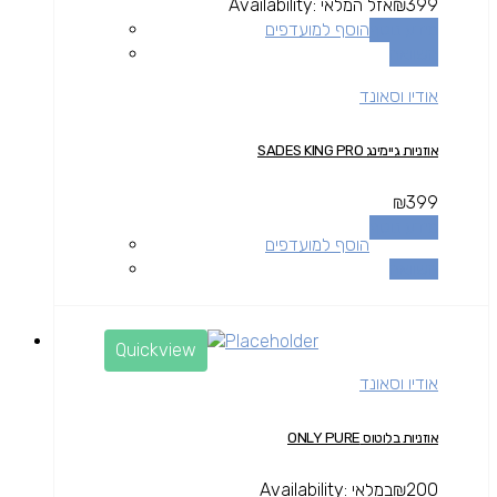
399
₪
אזל המלאי
Availability:
מידע נוסף
הוסף למועדפים
השוואה
אודיו וסאונד
אוזניות גיימינג SADES KING PRO
₪
399
מידע נוסף
הוסף למועדפים
השוואה
Quickview
אודיו וסאונד
אוזניות בלוטוס ONLY PURE
200
₪
במלאי
Availability: