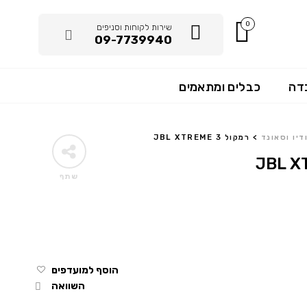
0
שירות לקוחות וסניפים
09-7739940
דה
כבלים ומתאמים
דיו וסאונד
>
רמקול JBL XTREME 3
שתף
הוסף למועדפים
השוואה