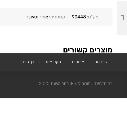
מק"ט:
90448
קטגוריה:
אודיו וסאונד
מוצרים קשורים
צור קשר
אודותינו
תקנון אתר
דף הבית
כל הזכויות שמורות ל iFix החל משנת 2020
IPHONE
IPAD
MAC
אביזרים
מכש