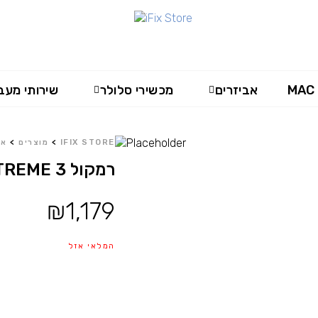
MAC
אביזרים
מכשירי סלולר
שירותי מעב
IFIX STORE
>
מוצרים
>
או
רמקול JBL XTREME 3
₪
1,179
המלאי אזל