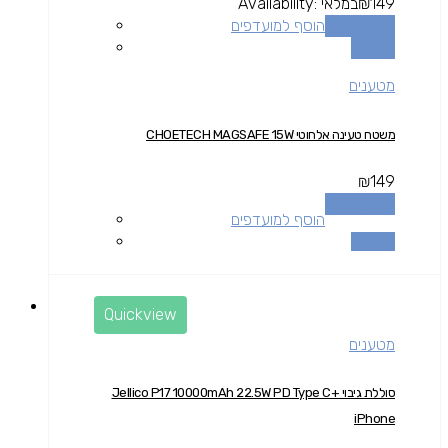
149
₪
במלאי
Availability:
הוספה לסל
הוסף למועדפים
השוואה
מטענים
משטח טעינה אלחוטי CHOETECH MAGSAFE 15W
₪
149
הוספה לסל
הוסף למועדפים
השוואה
Quickview
מטענים
סוללת גיבוי Jellico P17 10000mAh 22.5W PD Type C+
iPhone