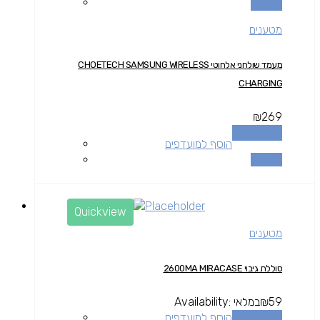
השוואה
מטענים
מעמד שולחני אלחוטי CHOETECH SAMSUNG WIRELESS
CHARGING
₪
269
הוספה לסל
הוסף למועדפים
השוואה
Quickview
מטענים
סוללת גיבוי 2600MA MIRACASE
59
₪
במלאי
Availability:
הוספה לסל
הוסף למועדפים