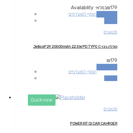
179
₪
במלאי
Availability:
הוספה לסל
הוסף למועדפים
השוואה
מטענים
סוללת גיבוי JellicoP29 20000mAh 22.5W PD TYPE C
₪
179
הוספה לסל
הוסף למועדפים
השוואה
Quickview
מטענים
POWER KIT QI CAR CAHRGER