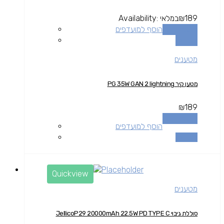
189
₪
במלאי
Availability:
הוספה לסל
הוסף למועדפים
השוואה
מטענים
מטען קיר PG 35W GAN 2 lightning
₪
189
הוספה לסל
הוסף למועדפים
השוואה
Quickview
מטענים
סוללת גיבוי JellicoP29 20000mAh 22.5W PD TYPE C