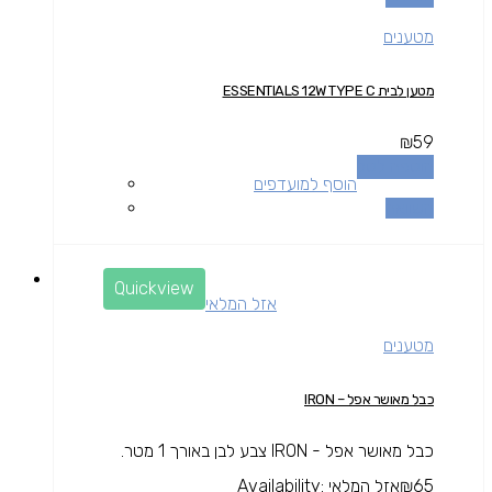
מטענים
מטען לבית ESSENTIALS 12W TYPE C
₪
59
הוספה לסל
הוסף למועדפים
השוואה
Quickview
אזל המלאי
מטענים
כבל מאושר אפל – IRON
כבל מאושר אפל - IRON צבע לבן באורך 1 מטר.
65
₪
אזל המלאי
Availability: