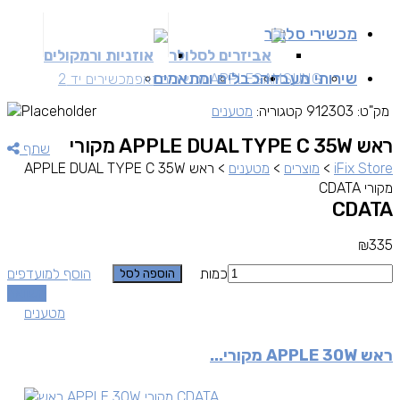
מכשירי סלולר
אביזרים לסלולר
אוזניות ורמקולים
שירותי מעבדה
כבלים ומתאמים
SAMSUNG
APPLE
מכשירים זאפ
מכשירים יד 2
מק"ט:
912303
קטגוריה:
מטענים
ראש APPLE DUAL TYPE C 35W מקורי
שתף
iFix Store
>
מוצרים
>
מטענים
>
ראש APPLE DUAL TYPE C 35W
מקורי CDATA
CDATA
₪
335
כמות
הוסף למועדפים
הוספה לסל
השוואה
מטענים
ראש APPLE 30W מקורי...