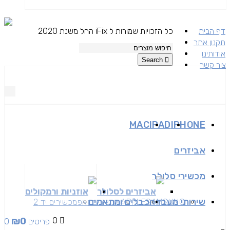
דף הבית
כל הזכויות שמורות ל iFix החל משנת 2020
תקנון אתר
אודותינו
Search
צור קשר
MAC
IPAD
IPHONE
אביזרים
מכשירי סלולר
אביזרים לסלולר
אוזניות ורמקולים
שירותי מעבדה
כבלים ומתאמים
SAMSUNG
APPLE
מכשירים זאפ
מכשירים יד 2
₪
0
0
0 פריטים