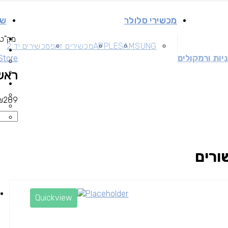
מכשירי סלולר
שי
מק"ט
SAMSUNG
APPLE
מכשירים זאפ
מכשירים יד 2
יות ורמקולים
 Store
ראש APPLE 30W מקור
₪
289
ורים
Quickview