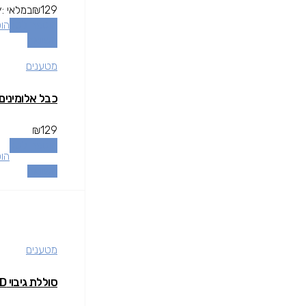
129
₪
במלאי
y:
הוספה לסל
הו
השוואה
מטענים
כבל אלומינים עם זוית 90 מעלות CEFAST
₪
129
הוספה לסל
הו
השוואה
מטענים
סוללת גיבוי ANKER 10000MHA PD