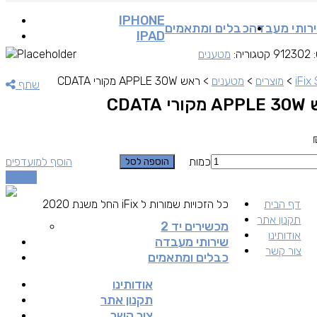
IPHONE
רותי מעבדה
כבלים ומתאמים
IPAD
:
912302
קטגוריה:
מטענים
iFix
>
מוצרים
>
מטענים
>
ראש APPLE 30W מקורי CDATA
שתף
י CDATA
כמות
הוסף למועדפים
הוספה לסל
השוואה
דף הבית
כל הזכויות שמורות ל iFix החל משנת 2020
תקנון אתר
מכשירים יד 2
אודותינו
שירותי מעבדה
צור קשר
כבלים ומתאמים
אודותינו
תקנון אתר
צור קשר