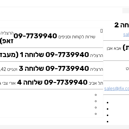
09-7739940 שלוחה 2
הרצליה
sal
09-7739940
שירות לקוחות וסניפים
זאפ)
אבא אבן
09-7739940 שלוחה 1 (מעבדה ראשית)
הרצליה
09-7739940 שלוחה 3
הרצליה
וינגייט 42, כיכר דה שליט
09-7739940 שלוחה 4
תל אביב
אורי צבי גר
sales@ifix.co