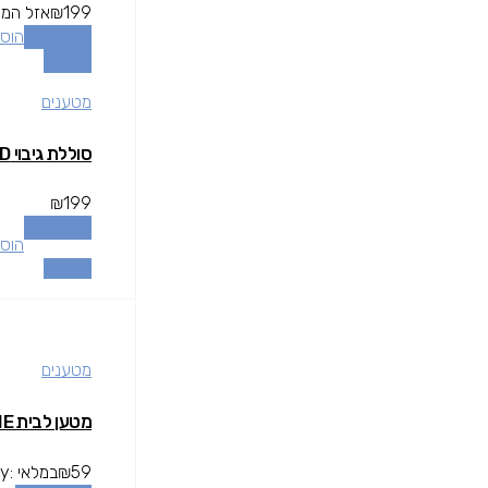
199
₪
אזל המל
מידע נוסף
הוסף
השוואה
מטענים
סוללת גיבוי ANKER 10000MHA PD
₪
199
מידע נוסף
הוסף
השוואה
מטענים
מטען לבית ESSENTIALS 12W IPHONE
59
₪
במלאי
ty: