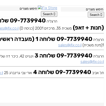
Search
Search
הרצליה
(חנות + זאפ)
משכית 35, מרכזים 2001 (כניסה D)
es@ifix.co.il
09-7739940 שלוחה 1 (מעבדה ראשית)
הרצליה
1(פינת משכית)
sales@ifix.co.il
09-7739940 שלוחה 3
הרצליה
וינגייט 42, כיכר דה שליט
sales@ifix.co.il
09-7739940 שלוחה 4
תל אביב
אורי צבי גרינברג 25
.il