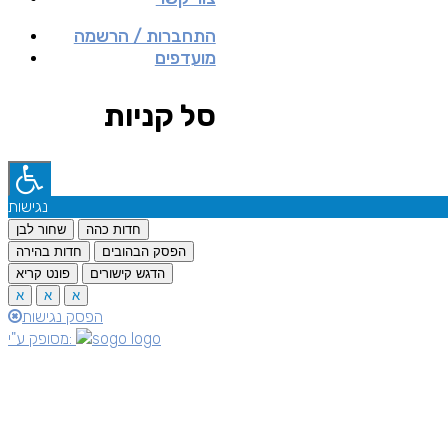
התחברות / הרשמה
מועדפים
סל קניות
נגישות
חדות כהה
שחור לבן
הפסק הבהובים
חדות בהירה
הדגש קישורים
פונט קריא
א
א
א
הפסק נגישות
מסופק ע"י: