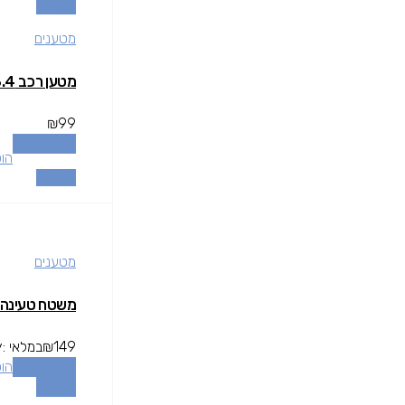
השוואה
מטענים
מטען רכב TOIKO TYPE C 3.4מטען רכב TOIKO TYPE C 3.4
₪
99
הוספה לסל
הו
השוואה
מטענים
משטח טעינה אלחוטי FE 15W
149
₪
במלאי
y:
הוספה לסל
הו
השוואה