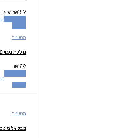
189
₪
במלאי
y:
הוספה לסל
הו
השוואה
מטענים
סוללת גיבוי MIRACASE 10000 22.5W TYPE C
₪
189
הוספה לסל
הו
השוואה
מטענים
כבל אלומינים עם זוית 90 מעלות CEFAST