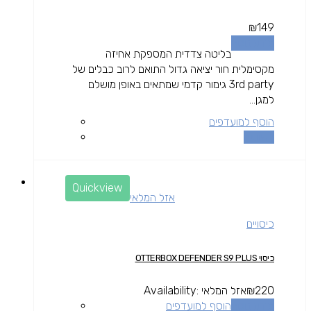
₪
149
מידע נוסף
בליטה צדדית המספקת אחיזה
מקסימלית חור יציאה גדול התואם לרוב כבלים של
3rd party גימור קדמי שמתאים באופן מושלם
למגן...
הוסף למועדפים
השוואה
Quickview
אזל המלאי
כיסויים
כיסוי OTTERBOX DEFENDER S9 PLUS
220
₪
אזל המלאי
Availability:
מידע נוסף
הוסף למועדפים