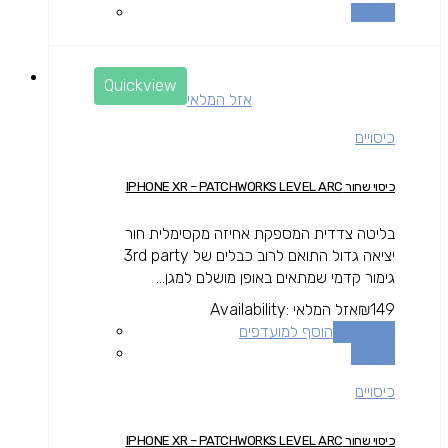
השוואה
Quickview
אזל המלאי
כיסויים
כיסוי שחור IPHONE XR – PATCHWORKS LEVEL ARC
בליטה צדדית המספקת אחיזה מקסימלית חור
יציאה גדול התואם לרוב כבלים של 3rd party
גימור קדמי שמתאים באופן מושלם למגן...
149
₪
אזל המלאי
Availability:
מידע נוסף
הוסף למועדפים
השוואה
כיסויים
כיסוי שחור IPHONE XR – PATCHWORKS LEVEL ARC