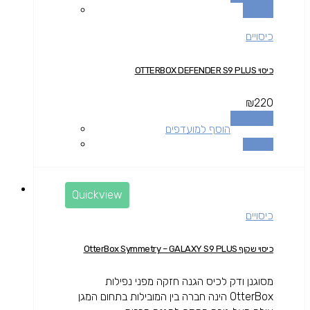
השוואה
כיסויים
כיסוי OTTERBOX DEFENDER S9 PLUS
₪
220
מידע נוסף
הוסף למועדפים
השוואה
Quickview
כיסויים
כיסוי שקוף OtterBox Symmetry – GALAXY S9 PLUS
מסוגנן ודק לכיס הגנה חזקה מפני נפילות
OtterBox הינה חברה בין המובילות בתחום המגן