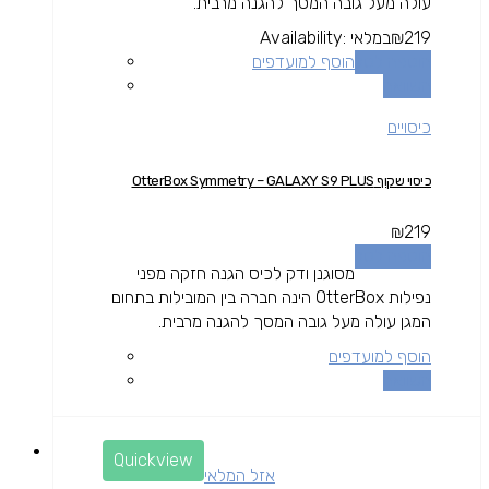
עולה מעל גובה המסך להגנה מרבית.
219
₪
במלאי
Availability:
הוספה לסל
הוסף למועדפים
השוואה
כיסויים
כיסוי שקוף OtterBox Symmetry – GALAXY S9 PLUS
₪
219
הוספה לסל
מסוגנן ודק לכיס הגנה חזקה מפני
נפילות OtterBox הינה חברה בין המובילות בתחום
המגן עולה מעל גובה המסך להגנה מרבית.
הוסף למועדפים
השוואה
Quickview
אזל המלאי