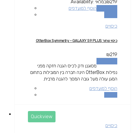
219
₪
במלאי
Availability:
הוספה לסל
הוסף למועדפים
השוואה
כיסויים
כיסוי שחור OtterBox Symmetry – GALAXY S9 PLUS
₪
219
הוספה לסל
מסוגנן ודק לכיס הגנה חזקה מפני
נפילות OtterBox הינה חברה בין המובילות בתחום
המגן עולה מעל גובה המסך להגנה מרבית.
הוסף למועדפים
השוואה
Quickview
כיסויים