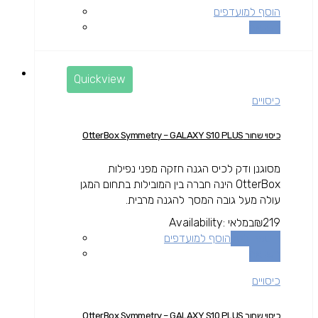
הוסף למועדפים
השוואה
Quickview
כיסויים
כיסוי שחור OtterBox Symmetry – GALAXY S10 PLUS
מסוגנן ודק לכיס הגנה חזקה מפני נפילות
OtterBox הינה חברה בין המובילות בתחום המגן
עולה מעל גובה המסך להגנה מרבית.
219
₪
במלאי
Availability:
הוספה לסל
הוסף למועדפים
השוואה
כיסויים
כיסוי שחור OtterBox Symmetry – GALAXY S10 PLUS