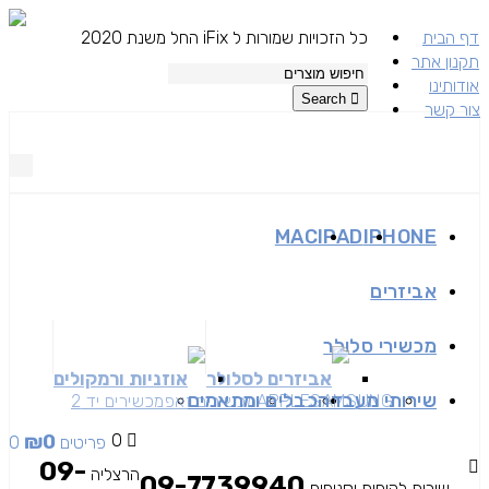
דף הבית
כל הזכויות שמורות ל iFix החל משנת 2020
תקנון אתר
אודותינו
Search
צור קשר
MAC
IPAD
IPHONE
אביזרים
מכשירי סלולר
אביזרים לסלולר
אוזניות ורמקולים
שירותי מעבדה
כבלים ומתאמים
SAMSUNG
APPLE
מכשירים זאפ
מכשירים יד 2
₪
0
0
0 פריטים
09-
הרצליה
09-7739940
שירות לקוחות וסניפים