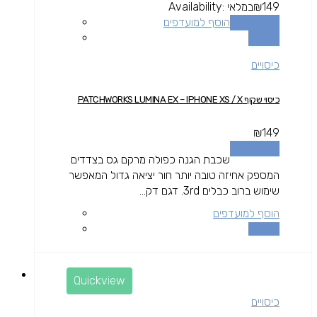
149
₪
במלאי
Availability:
הוספה לסל
הוסף למועדפים
השוואה
כיסויים
כיסוי שקוף PATCHWORKS LUMINA EX – IPHONE XS / X
₪
149
הוספה לסל
שכבת הגנה כפולה מרקם גס בצדדים
המספק אחיזה טובה יותר חור יציאה גדול המאפשר
שימוש ברוב כבלים 3rd. דגם דק...
הוסף למועדפים
השוואה
Quickview
כיסויים