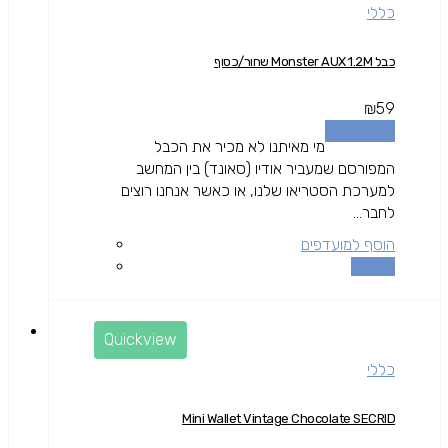
כללי
כבל Monster AUX 1.2M שחור/כסוף
₪
59
הוספה לסל
מי מאיתנו לא מכיר את הכבל
המפורסם שמעביר אודיו (סאונד) בין המחשב
למערכת הסטריאו שלנו, או כאשר אנחנו רוצים
לחבר...
הוסף למועדפים
השוואה
Quickview
כללי
Mini Wallet Vintage Chocolate SECRID