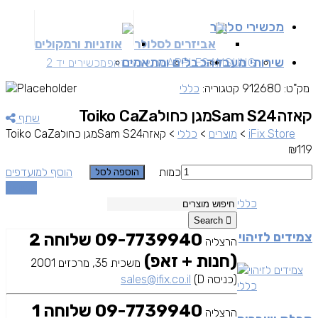
מכשירי סלולר
אביזרים לסלולר
אוזניות ורמקולים
שירותי מעבדה
כבלים ומתאמים
SAMSUNG
APPLE
מכשירים זאפ
מכשירים יד 2
מק"ט:
912680
קטגוריה:
כללי
קאזהSam S24מגן כחולToiko CaZa
שתף
iFix Store
>
מוצרים
>
כללי
>
קאזהSam S24מגן כחולToiko CaZa
₪
119
כמות
הוסף למועדפים
הוספה לסל
השוואה
כללי
Search
צמידים לזיהוי
09-7739940 שלוחה 2
הרצליה
(חנות + זאפ)
משכית 35, מרכזים 2001
(כניסה D)
sales@ifix.co.il
כללי
09-7739940 שלוחה 1
הרצליה