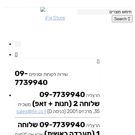
Search
09-
שירות לקוחות וסניפים
7739940
09-7739940
הרצליה
שלוחה 2 (חנות + זאפ)
משכית
35, מרכזים 2001 (כניסה D)
sales@ifix.co.il
09-7739940 שלוחה
הרצליה
1 (מעבדה ראשית)
אבא אבן 1(פינת