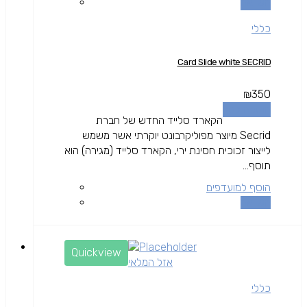
השוואה
כללי
Card Slide white SECRID
₪
350
הוספה לסל
הקארד סלייד החדש של חברת
Secrid מיוצר מפוליקרבונט יוקרתי אשר משמש
לייצור זכוכית חסינת ירי, הקארד סלייד (מגירה) הוא
תוסף...
הוסף למועדפים
השוואה
Quickview
אזל המלאי
כללי