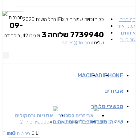
הרצליה
דף הבית
כל הזכויות שמורות ל iFix החל משנת 2020
09-
תקנון אתר
אודותינו
7739940 שלוחה 3
וינגייט 42, כיכר דה
צור קשר
שליט
sales@ifix.co.il
MAC
IPAD
IPHONE
אביזרים
מכשירי סלולר
אביזרים לסלולר
אוזניות ורמקולים
שירותי מעבדה
כבלים ומתאמים
SAMSUNG
APPLE
מכשירים זאפ
מכשירים יד 2
₪
0
0
0 פריטים