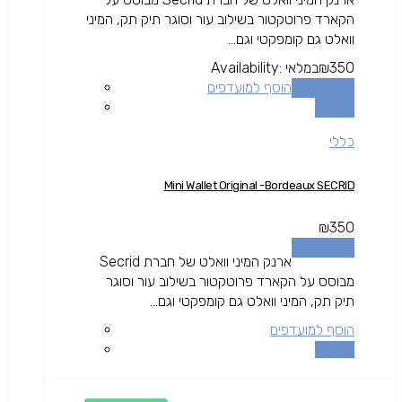
הקארד פרוטקטור בשילוב עור וסוגר תיק תק, המיני
וואלט גם קומפקטי וגם...
350
₪
במלאי
Availability:
הוספה לסל
הוסף למועדפים
השוואה
כללי
Mini Wallet Original -Bordeaux SECRID
₪
350
הוספה לסל
ארנק המיני וואלט של חברת Secrid
מבוסס על הקארד פרוטקטור בשילוב עור וסוגר
תיק תק, המיני וואלט גם קומפקטי וגם...
הוסף למועדפים
השוואה