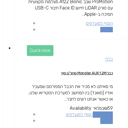
ProMotion שבב A12Z Bionic מצלמות מקצועיות
עם סורק LiDAR חיישן Face ID חיבור USB-C
תמיכה ב-Apple...
הוסף למועדפים
השוואה
Quickview
כללי
כבל Monster AUX 1.2M שחור/כסוף
מי מאיתנו לא מכיר את הכבל המפורסם שמעביר
אודיו (סאונד) בין המחשב למערכת הסטריאו שלנו,
או כאשר אנחנו רוצים לחבר...
59
₪
במלאי
Availability:
הוספה לסל
הוסף למועדפים
השוואה