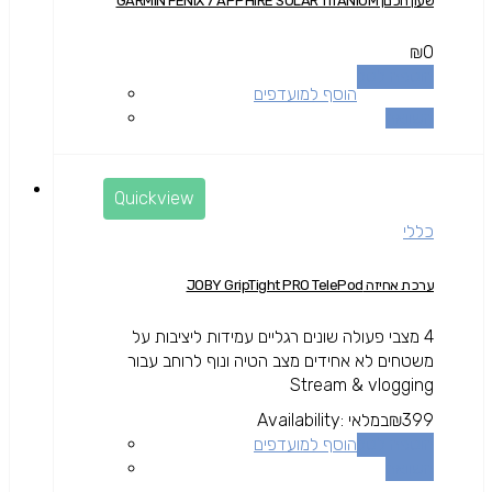
שעון חכםן GARMIN FENIX 7 APPHIRE SOLAR TITANIUM
₪
0
הוספה לסל
הוסף למועדפים
השוואה
Quickview
כללי
ערכת אחיזה JOBY GripTight PRO TelePod
4 מצבי פעולה שונים רגליים עמידות ליציבות על
משטחים לא אחידים מצב הטיה ונוף לרוחב עבור
Stream & vlogging
399
₪
במלאי
Availability:
הוספה לסל
הוסף למועדפים
השוואה