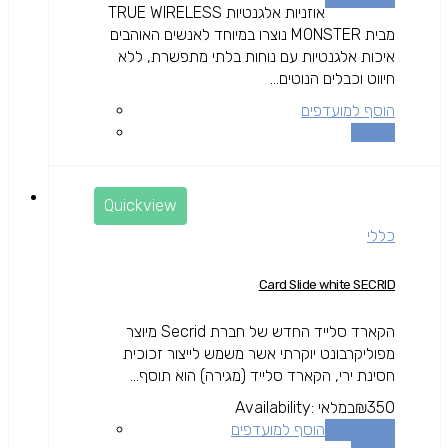
אוזניות אלגנטיות TRUE WIRELESS
מבית MONSTER נוצרו במיוחד לאנשים האוהבים
איכות אלגנטיות עם נוחות בלתי מתפשרת, ללא
חיווט וכבלים הנוטים...
הוסף למועדפים
השוואה
Quickview
כללי
Card Slide white SECRID
הקארד סלייד החדש של חברת Secrid מיוצר
מפוליקרבונט יוקרתי אשר משמש לייצור זכוכית
חסינת ירי, הקארד סלייד (מגירה) הוא תוסף...
350
₪
במלאי
Availability:
הוספה לסל
הוסף למועדפים