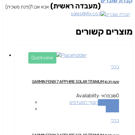
קבלת שוברים
(מעבדה ראשית)
אבא אבן 1(פינת משכית)
sales@ifix.co.il
מוצרים קשורים
Quickview
כללי
שעון חכםן GARMIN FENIX 7 APPHIRE SOLAR TITANIUM
0
₪
במלאי
Availability:
הוספה לסל
הוסף למועדפים
השוואה
כללי