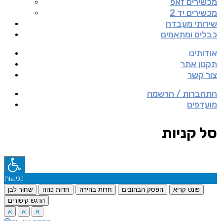
מכשירים זאפ
מכשירים יד 2
שירותי מעבדה
כבלים ומתאמים
אודותינו
תקנון אתר
צור קשר
התחברות / הרשמה
מועדפים
סל קניות
נגישות
פונט קריא
הפסק הבהובים
חדות בהירה
חדות כהה
שחור לבן
הדגש קישורים
א
א
א