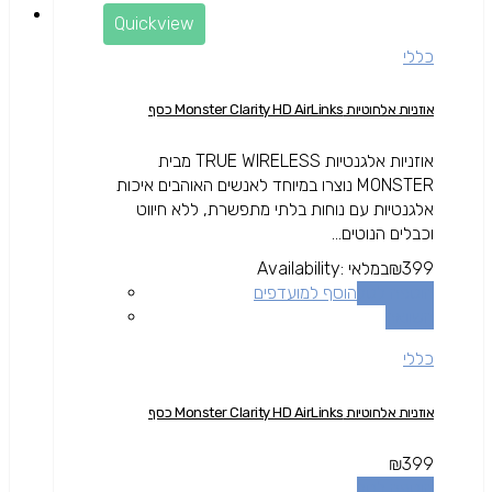
Quickview
כללי
אוזניות אלחוטיות Monster Clarity HD AirLinks כסף
אוזניות אלגנטיות TRUE WIRELESS מבית
MONSTER נוצרו במיוחד לאנשים האוהבים איכות
אלגנטיות עם נוחות בלתי מתפשרת, ללא חיווט
וכבלים הנוטים...
399
₪
במלאי
Availability:
הוספה לסל
הוסף למועדפים
השוואה
כללי
אוזניות אלחוטיות Monster Clarity HD AirLinks כסף
₪
399
הוספה לסל