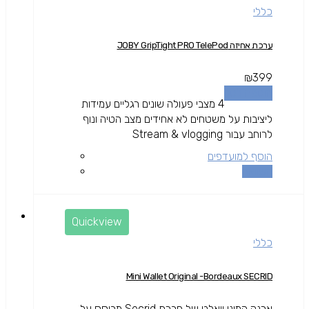
כללי
ערכת אחיזה JOBY GripTight PRO TelePod
₪
399
הוספה לסל
4 מצבי פעולה שונים רגליים עמידות
ליציבות על משטחים לא אחידים מצב הטיה ונוף
לרוחב עבור Stream & vlogging
הוסף למועדפים
השוואה
Quickview
כללי
Mini Wallet Original -Bordeaux SECRID
ארנק המיני וואלט של חברת Secrid מבוסס על