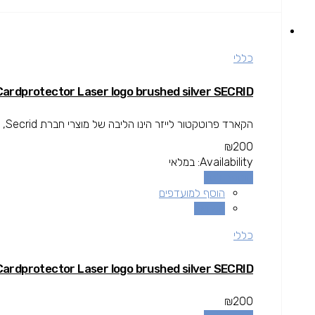
כללי
Cardprotector Laser logo brushed silver SECRID
הקארד פרוטקטור לייזר הינו הליבה של מוצרי חברת Secrid, האלומיניום של הקארד פרוטקטור מגן על כל הכרטיסים החשובים שלך גם...
₪
200
Availability:
במלאי
הוספה לסל
הוסף למועדפים
השוואה
כללי
Cardprotector Laser logo brushed silver SECRID
₪
200