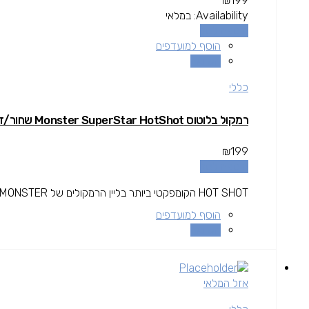
₪
199
Availability:
במלאי
הוספה לסל
הוסף למועדפים
השוואה
כללי
רמקול בלוטוס Monster SuperStar HotShot שחור/זהב
₪
199
הוספה לסל
HOT SHOT הקומפקטי ביותר בליין הרמקולים של MONSTER גודלו כגודל אגרוףֿ, קטן מספיק כדי להתלות על תיק גב אך עדין...
הוסף למועדפים
השוואה
אזל המלאי