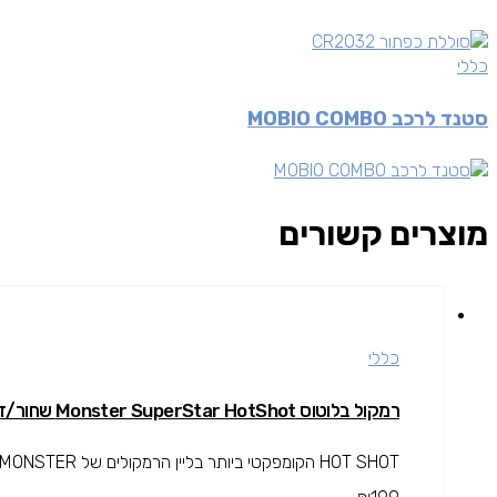
כללי
סטנד לרכב MOBIO COMBO
מוצרים קשורים
כללי
רמקול בלוטוס Monster SuperStar HotShot שחור/זהב
HOT SHOT הקומפקטי ביותר בליין הרמקולים של MONSTER גודלו כגודל אגרוףֿ, קטן מספיק כדי להתלות על תיק גב אך עדין...