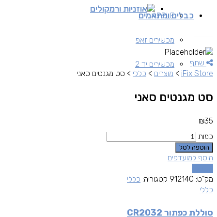
אוזניות ורמקולים
כבלים ומתאמים
APPLE
מכשירים זאפ
שתף
מכשירים יד 2
iFix Store
>
מוצרים
>
כללי
>
סט מגנטים סאני
סט מגנטים סאני
₪
35
כמות
הוספה לסל
הוסף למועדפים
השוואה
מק"ט:
912140
קטגוריה:
כללי
כללי
סוללת כפתור CR2032