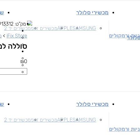
מכשירי סלולר
שי
מק"ט:
913312
SAMSUNG
APPLE
מכשירים זאפ
מכשירים יד 2
יות ורמקולים
iFix Store
>
מ
סלולר
סוללה למכשיר der W60A
₪
0
מכשירי סלולר
שי
SAMSUNG
APPLE
מכשירים זאפ
מכשירים יד 2
יות ורמקולים