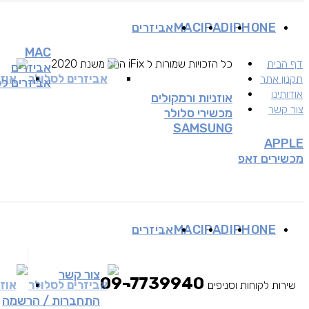
IPHONE
IPAD
MAC
אביזרים
MAC
דף הבית
כל הזכויות שמורות ל iFix החל משנת 2020
אביזרים
אביזרים לסלולר
אוזנ
תקנון אתר
אביזרים ל
אודותינו
אוזניות ורמקולים
צור קשר
מכשירי סלולר
SAMSUNG
APPLE
מכשירים זאפ
IPHONE
IPAD
MAC
אביזרים
צור קשר
09-7739940
אביזרים לסלולר
אוזנ
שירות לקוחות וסניפים
התחברות / הרשמה