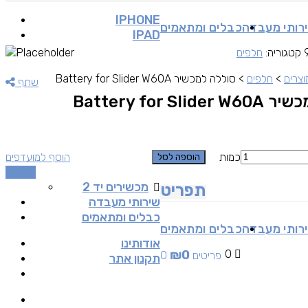
IPHONE
רותי מעבדה
כבלים ומתאמים
IPAD
קטגוריה:
חלפים
וצרים
>
חלפים
>
סוללה למכשיר Battery for Slider W60A
שתף
Battery for Sli
כמות
הוסף למועדפים
הוספה לסל
השוואה
מכשירים יד 2
תפריט
שירותי מעבדה
כבלים ומתאמים
רותי מעבדה
כבלים ומתאמים
אודותינו
₪
0
0
0 פריטים
תקנון אתר