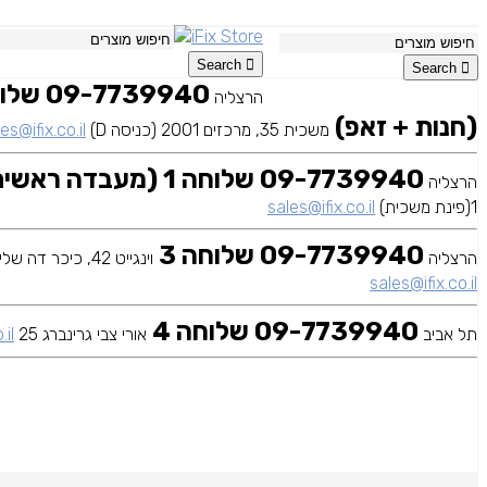
Search
Search
הרצליה
(חנות + זאפ)
משכית 35, מרכזים 2001 (כניסה D)
es@ifix.co.il
09-7739940 שלוחה 1 (מעבדה ראשית)
הרצליה
1(פינת משכית)
sales@ifix.co.il
09-7739940 שלוחה 3
הרצליה
וינגייט 42, כיכר דה שליט
sales@ifix.co.il
09-7739940 שלוחה 4
תל אביב
אורי צבי גרינברג 25
.il