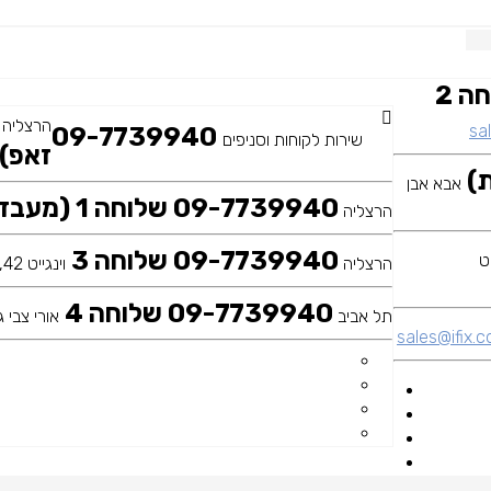
09-7739940 שלוחה 2
הרצליה
sal
09-7739940
שירות לקוחות וסניפים
זאפ)
אבא אבן
09-7739940 שלוחה 1 (מעבדה ראשית)
הרצליה
09-7739940 שלוחה 3
הרצליה
וינגייט 42, כיכר דה שליט
09-7739940 שלוחה 4
תל אביב
אורי צבי גר
sales@ifix.co