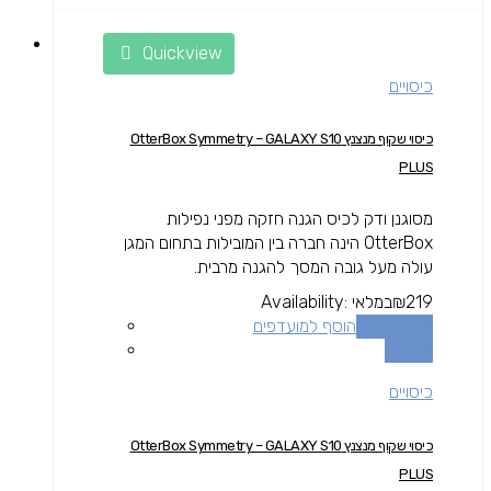
Quickview
כיסויים
כיסוי שקוף מנצנץ OtterBox Symmetry – GALAXY S10
PLUS
מסוגנן ודק לכיס הגנה חזקה מפני נפילות
OtterBox הינה חברה בין המובילות בתחום המגן
עולה מעל גובה המסך להגנה מרבית.
219
₪
במלאי
Availability:
הוספה לסל
הוסף למועדפים
השוואה
כיסויים
כיסוי שקוף מנצנץ OtterBox Symmetry – GALAXY S10
PLUS