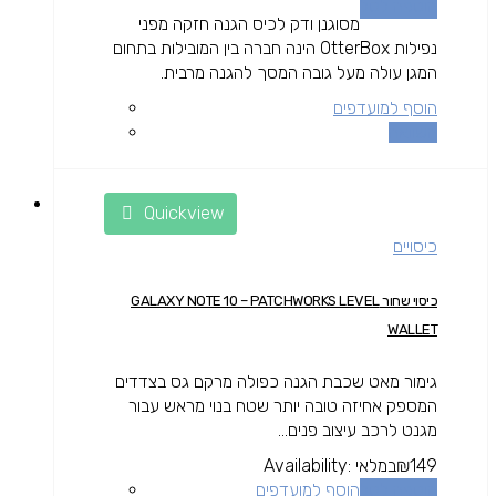
הוספה לסל
מסוגנן ודק לכיס הגנה חזקה מפני
נפילות OtterBox הינה חברה בין המובילות בתחום
המגן עולה מעל גובה המסך להגנה מרבית.
הוסף למועדפים
השוואה
Quickview
כיסויים
כיסוי שחור GALAXY NOTE 10 – PATCHWORKS LEVEL
WALLET
גימור מאט שכבת הגנה כפולה מרקם גס בצדדים
המספק אחיזה טובה יותר שטח בנוי מראש עבור
מגנט לרכב עיצוב פנים...
149
₪
במלאי
Availability:
הוספה לסל
הוסף למועדפים