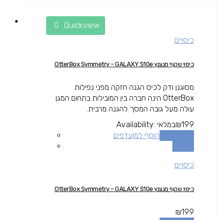
Quickview
כיסויים
כיסוי שקוף מנצנץ OtterBox Symmetry – GALAXY S10e
מסוגנן ודק לכיס הגנה חזקה מפני נפילות
OtterBox הינה חברה בין המובילות בתחום המגן
עולה מעל גובה המסך להגנה מרבית.
199
₪
במלאי
Availability:
הוספה לסל
הוסף למועדפים
השוואה
כיסויים
כיסוי שקוף מנצנץ OtterBox Symmetry – GALAXY S10e
₪
199