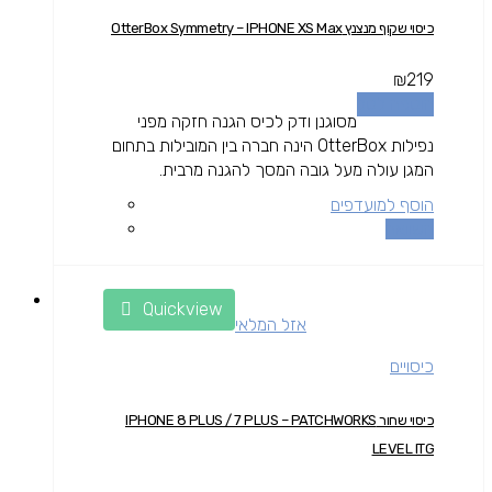
כיסוי שקוף מנצנץ OtterBox Symmetry – IPHONE XS Max
₪
219
הוספה לסל
מסוגנן ודק לכיס הגנה חזקה מפני
נפילות OtterBox הינה חברה בין המובילות בתחום
המגן עולה מעל גובה המסך להגנה מרבית.
הוסף למועדפים
השוואה
Quickview
אזל המלאי
כיסויים
כיסוי שחור IPHONE 8 PLUS / 7 PLUS – PATCHWORKS
LEVEL ITG