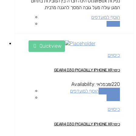
נפילות OtterBox הינה חברה בין המובילות בתחום
המגן עולה מעל גובה המסך להגנה מרבית.
הוסף למועדפים
השוואה
Quickview
כיסויים
כיסוי GEAR4 D3O PICADILLY IPHONE XR
220
₪
במלאי
Availability:
הוספה לסל
הוסף למועדפים
השוואה
כיסויים
כיסוי GEAR4 D3O PICADILLY IPHONE XR