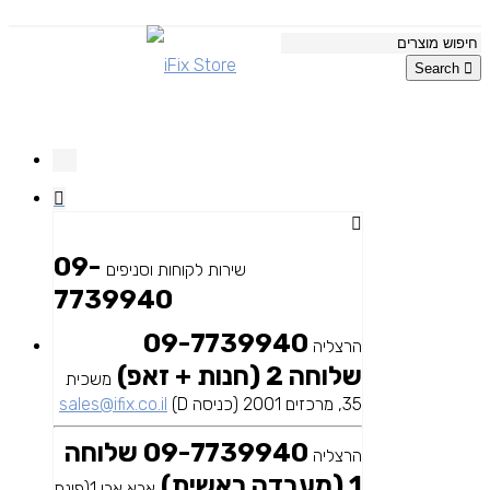
Search
09-
שירות לקוחות וסניפים
7739940
09-7739940
הרצליה
שלוחה 2 (חנות + זאפ)
משכית
35, מרכזים 2001 (כניסה D)
sales@ifix.co.il
09-7739940 שלוחה
הרצליה
1 (מעבדה ראשית)
אבא אבן 1(פינת