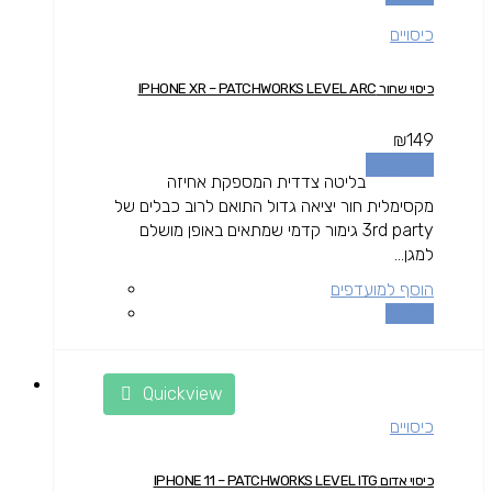
כיסויים
כיסוי שחור IPHONE XR – PATCHWORKS LEVEL ARC
₪
149
מידע נוסף
בליטה צדדית המספקת אחיזה
מקסימלית חור יציאה גדול התואם לרוב כבלים של
3rd party גימור קדמי שמתאים באופן מושלם
למגן...
הוסף למועדפים
השוואה
Quickview
כיסויים
כיסוי אדום IPHONE 11 – PATCHWORKS LEVEL ITG