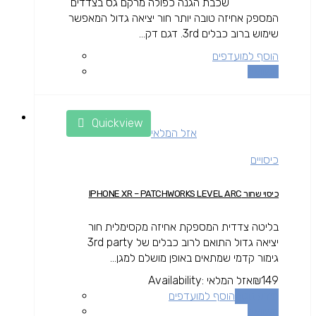
שכבת הגנה כפולה מרקם גס בצדדים
המספק אחיזה טובה יותר חור יציאה גדול המאפשר
שימוש ברוב כבלים 3rd. דגם דק...
הוסף למועדפים
השוואה
Quickview
אזל המלאי
כיסויים
כיסוי שחור IPHONE XR – PATCHWORKS LEVEL ARC
בליטה צדדית המספקת אחיזה מקסימלית חור
יציאה גדול התואם לרוב כבלים של 3rd party
גימור קדמי שמתאים באופן מושלם למגן...
149
₪
אזל המלאי
Availability:
מידע נוסף
הוסף למועדפים
השוואה