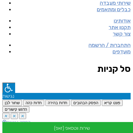
שירותי מעבדה
כבלים ומתאמים
אודותינו
תקנון אתר
צור קשר
התחברות / הרשמה
מועדפים
סל קניות
נגישות
פונט קריא
הפסק הבהובים
חדות בהירה
חדות כהה
שחור לבן
הדגש קישורים
א
א
א
הפסק נגישות
שירות ווטסאפ (זאפ)
מסופק ע"י: