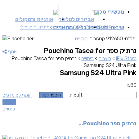
מכשירי סלולר
אביזרים לסלולר
אוזניות ורמקולים
שירותי מעבדה
כבלים ומתאמים
SAMSUNG
APPLE
מכשירים זאפ
מכשירים יד 2
מק"ט:
912650
קטגוריה:
כיסויים
נרתיק ספר Pouchino Tasca for
שתף
iFix Store
>
מוצרים
>
כיסויים
>
נרתיק ספר Pouchino Tasca for
Samsung S24 Ultra Pink
Samsung S24 Ultra Pink
₪
80
כמות
הוסף למועדפים
הוספה לסל
השוואה
כיסויים
נרתיק ספר Pouchino...