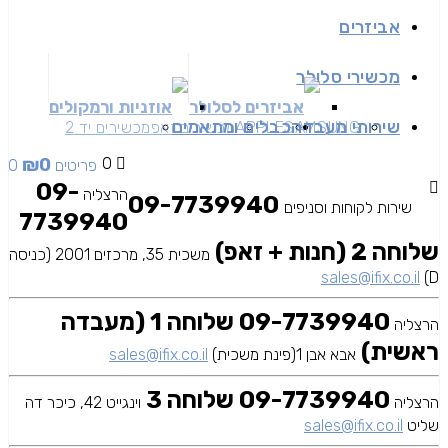
אביזרים
מכשירי סלולר
אביזרים לסלולר
אוזניות ורמקולים
שירותי מעבדה
כבלים ומתאמים
SAMSUNG
APPLE
מכשירים זאפ
מכשירים יד 2
₪
0
0
0 פריטים
09-
הרצליה
09-7739940
שירות לקוחות וסניפים
7739940
שלוחה 2 (חנות + זאפ)
משכית 35, מרכזים 2001 (כניסה
sales@ifix.co.il
D)
09-7739940 שלוחה 1 (מעבדה
הרצליה
ראשית)
אבא אבן 1(פינת משכית)
sales@ifix.co.il
09-7739940 שלוחה 3
הרצליה
וינגייט 42, כיכר דה
שליט
sales@ifix.co.il