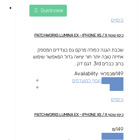
Quickview
כיסויים
כיסוי שקוף PATCHWORKS LUMINA EX – IPHONE XS / X
שכבת הגנה כפולה מרקם גס בצדדים המספק
אחיזה טובה יותר חור יציאה גדול המאפשר שימוש
ברוב כבלים 3rd. דגם דק...
149
₪
במלאי
Availability:
הוספה לסל
הוסף למועדפים
השוואה
כיסויים
כיסוי שקוף PATCHWORKS LUMINA EX – IPHONE XS / X
₪
149
הוספה לסל