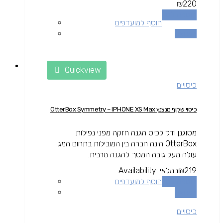
₪
220
הוספה לסל
הוסף למועדפים
השוואה
Quickview
כיסויים
כיסוי שקוף מנצנץ OtterBox Symmetry – IPHONE XS Max
מסוגנן ודק לכיס הגנה חזקה מפני נפילות
OtterBox הינה חברה בין המובילות בתחום המגן
עולה מעל גובה המסך להגנה מרבית.
219
₪
במלאי
Availability:
הוספה לסל
הוסף למועדפים
השוואה
כיסויים