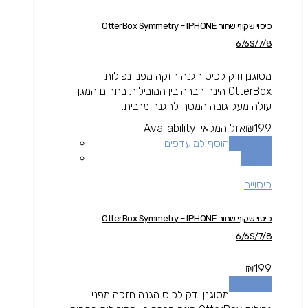
כיסוי שקוף שחור OtterBox Symmetry – IPHONE
6/6S/7/8
מסוגנן ודק לכיס הגנה חזקה מפני נפילות
OtterBox הינה חברה בין המובילות בתחום המגן
עולה מעל גובה המסך להגנה מרבית.
199
₪
אזל המלאי
Availability:
מידע נוסף
הוסף למועדפים
השוואה
כיסויים
כיסוי שקוף שחור OtterBox Symmetry – IPHONE
6/6S/7/8
₪
199
מידע נוסף
מסוגנן ודק לכיס הגנה חזקה מפני