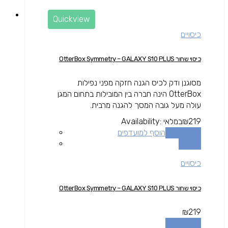
Quickview
כיסויים
כיסוי שחור OtterBox Symmetry – GALAXY S10 PLUS
מסוגנן ודק לכיס הגנה חזקה מפני נפילות
OtterBox הינה חברה בין המובילות בתחום המגן
עולה מעל גובה המסך להגנה מרבית.
219
₪
במלאי
Availability:
הוספה לסל
הוסף למועדפים
השוואה
כיסויים
כיסוי שחור OtterBox Symmetry – GALAXY S10 PLUS
₪
219
הוספה לסל