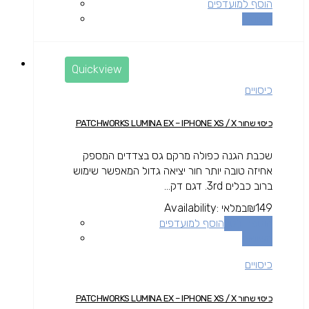
הוסף למועדפים
השוואה
Quickview
כיסויים
כיסוי שחור PATCHWORKS LUMINA EX – IPHONE XS / X
שכבת הגנה כפולה מרקם גס בצדדים המספק
אחיזה טובה יותר חור יציאה גדול המאפשר שימוש
ברוב כבלים 3rd. דגם דק...
149
₪
במלאי
Availability:
הוספה לסל
הוסף למועדפים
השוואה
כיסויים
כיסוי שחור PATCHWORKS LUMINA EX – IPHONE XS / X