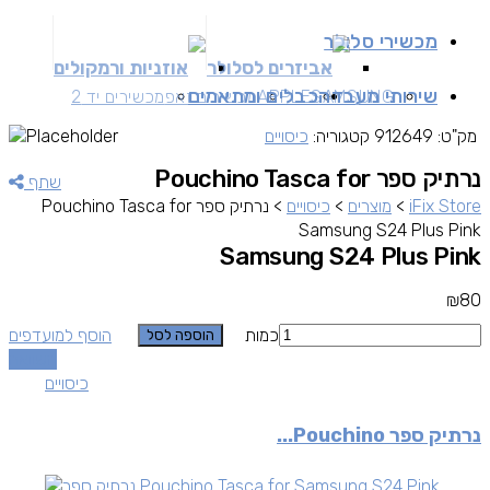
מכשירי סלולר
אביזרים לסלולר
אוזניות ורמקולים
שירותי מעבדה
כבלים ומתאמים
SAMSUNG
APPLE
מכשירים זאפ
מכשירים יד 2
מק"ט:
912649
קטגוריה:
כיסויים
נרתיק ספר Pouchino Tasca for
שתף
iFix Store
>
מוצרים
>
כיסויים
>
נרתיק ספר Pouchino Tasca for
Samsung S24 Plus Pink
Samsung S24 Plus Pink
₪
80
כמות
הוסף למועדפים
הוספה לסל
השוואה
כיסויים
נרתיק ספר Pouchino...