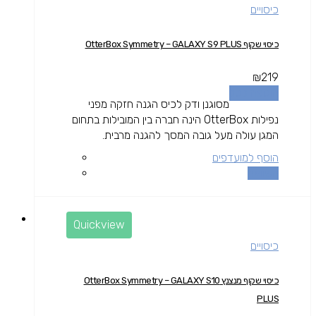
כיסויים
כיסוי שקוף OtterBox Symmetry – GALAXY S9 PLUS
₪
219
הוספה לסל
מסוגנן ודק לכיס הגנה חזקה מפני
נפילות OtterBox הינה חברה בין המובילות בתחום
המגן עולה מעל גובה המסך להגנה מרבית.
הוסף למועדפים
השוואה
Quickview
כיסויים
כיסוי שקוף מנצנץ OtterBox Symmetry – GALAXY S10
PLUS