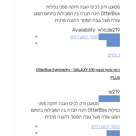
מסוגנן ודק לכיס הגנה חזקה מפני נפילות
OtterBox הינה חברה בין המובילות בתחום המגן
עולה מעל גובה המסך להגנה מרבית.
219
₪
במלאי
Availability:
הוספה לסל
הוסף למועדפים
השוואה
כיסויים
כיסוי שקוף מנצנץ OtterBox Symmetry – GALAXY S10
PLUS
₪
219
הוספה לסל
מסוגנן ודק לכיס הגנה חזקה מפני
נפילות OtterBox הינה חברה בין המובילות בתחום
המגן עולה מעל גובה המסך להגנה מרבית.
הוסף למועדפים
השוואה