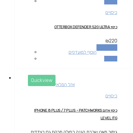
השוואה
כיסויים
כיסוי OTTERBOX DEFENDER S20 ULTRA
₪
220
הוספה לסל
הוסף למועדפים
השוואה
Quickview
אזל המלאי
כיסויים
כיסוי אדום IPHONE 8 PLUS / 7 PLUS – PATCHWORKS
LEVEL ITG
גימור מאט שכבת הגנה כפולה מרקם גס בצדדים