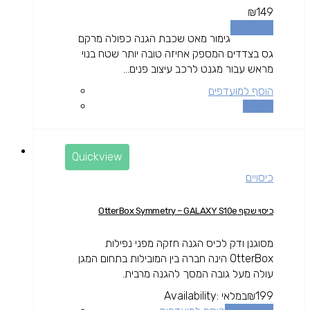
₪
149
מידע נוסף
גימור מאט שכבת הגנה כפולה מרקם
גס בצדדים המספק אחיזה טובה יותר שטח בנוי
מראש עבור מגנט לרכב עיצוב פנים...
הוסף למועדפים
השוואה
Quickview
כיסויים
כיסוי שקוף OtterBox Symmetry – GALAXY S10e
מסוגנן ודק לכיס הגנה חזקה מפני נפילות
OtterBox הינה חברה בין המובילות בתחום המגן
עולה מעל גובה המסך להגנה מרבית.
199
₪
במלאי
Availability: