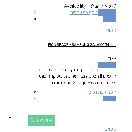
79
₪
אזל המלאי
Availability:
מידע נוסף
הוסף למועדפים
השוואה
כיסויים
כיסוי IRON SPACE – SAMSUNG GALAXY J4
₪
79
מידע נוסף
כיסוי שקוף חזק, כפתורים צפים לכל
הדגמים !! הבלטה נגד שריטות סיליקון איכותי -
מצהיב בשימוש ארוך פי 2 מהמתחרים...
הוסף למועדפים
השוואה
Quickview
כיסויים