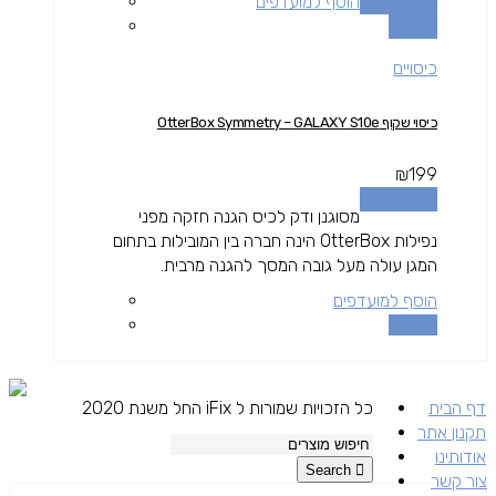
הוספה לסל
הוסף למועדפים
השוואה
כיסויים
כיסוי שקוף OtterBox Symmetry – GALAXY S10e
₪
199
הוספה לסל
מסוגנן ודק לכיס הגנה חזקה מפני
נפילות OtterBox הינה חברה בין המובילות בתחום
המגן עולה מעל גובה המסך להגנה מרבית.
הוסף למועדפים
השוואה
דף הבית
כל הזכויות שמורות ל iFix החל משנת 2020
תקנון אתר
אודותינו
Search
צור קשר