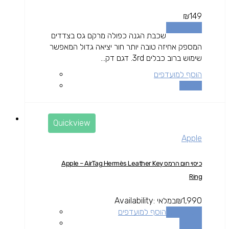
₪
149
הוספה לסל
שכבת הגנה כפולה מרקם גס בצדדים
המספק אחיזה טובה יותר חור יציאה גדול המאפשר
שימוש ברוב כבלים 3rd. דגם דק...
הוסף למועדפים
השוואה
Quickview
Apple
כיסוי חום הרמס Apple – AirTag Hermès Leather Key
Ring
1,990
₪
במלאי
Availability:
הוספה לסל
הוסף למועדפים
השוואה