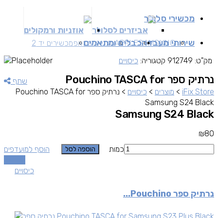
מכשירי סלולר
אביזרים לסלולר
אוזניות ורמקולים
שירותי מעבדה
כבלים ומתאמים
SAMSUNG
APPLE
מכשירים זאפ
מכשירים יד 2
מק"ט:
912749
קטגוריה:
כיסויים
נרתיק ספר Pouchino TASCA for
שתף
iFix Store
>
מוצרים
>
כיסויים
>
נרתיק ספר Pouchino TASCA for
Samsung S24 Black
Samsung S24 Black
₪
80
כמות
הוסף למועדפים
הוספה לסל
השוואה
כיסויים
נרתיק ספר Pouchino...