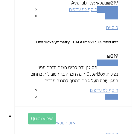
219
₪
במלאי
Availability:
הוספה לסל
הוסף למועדפים
השוואה
כיסויים
כיסוי שחור OtterBox Symmetry – GALAXY S9 PLUS
₪
219
הוספה לסל
מסוגנן ודק לכיס הגנה חזקה מפני
נפילות OtterBox הינה חברה בין המובילות בתחום
המגן עולה מעל גובה המסך להגנה מרבית.
הוסף למועדפים
השוואה
Quickview
אזל המלאי