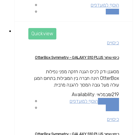
הוסף למועדפים
השוואה
Quickview
כיסויים
כיסוי שחור OtterBox Symmetry – GALAXY S10 PLUS
מסוגנן ודק לכיס הגנה חזקה מפני נפילות
OtterBox הינה חברה בין המובילות בתחום המגן
עולה מעל גובה המסך להגנה מרבית.
219
₪
במלאי
Availability:
הוספה לסל
הוסף למועדפים
השוואה
כיסויים
כיסוי שחור OtterBox Symmetry – GALAXY S10 PLUS