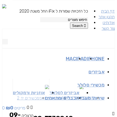
דף הבית
כל הזכויות שמורות ל iFix החל משנת 2020
תקנון אתר
אודותינו
Search
צור קשר
MAC
IPAD
IPHONE
אביזרים
מכשירי סלולר
אביזרים לסלולר
אוזניות ורמקולים
שירותי מעבדה
כבלים ומתאמים
SAMSUNG
APPLE
מכשירים זאפ
מכשירים יד 2
₪
0
0
0 פריטים
09-
הרצליה