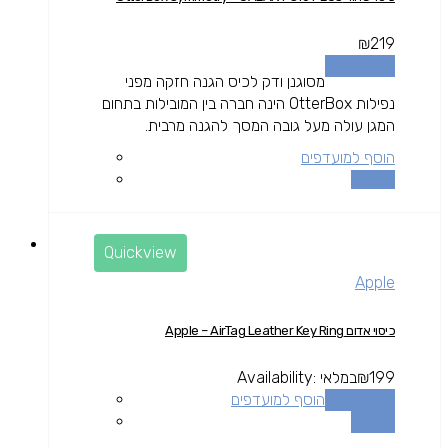
₪
219
הוספה לסל
מסוגנן ודק לכיס הגנה חזקה מפני
נפילות OtterBox הינה חברה בין המובילות בתחום
המגן עולה מעל גובה המסך להגנה מרבית.
הוסף למועדפים
השוואה
Quickview
Apple
כיסוי אדום Apple – AirTag Leather Key Ring
199
₪
במלאי
Availability:
הוספה לסל
הוסף למועדפים
השוואה