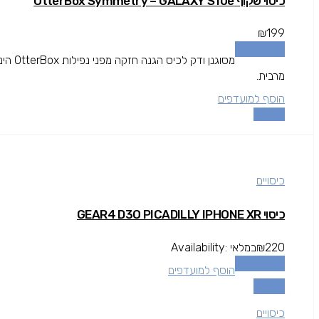
כיסוי שקוף OtterBox Symmetry – GALAXY S10e
₪
199
הוספה לסל
מסוגנן
מרבית.
הוסף למועדפים
השוואה
כיסויים
כיסוי GEAR4 D3O PICADILLY IPHONE XR
220
₪
במלאי
Availability:
הוספה לסל
הוסף למועדפים
השוואה
כיסויים