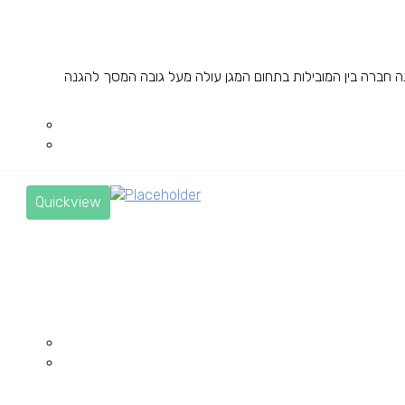
 ודק לכיס הגנה חזקה מפני נפילות OtterBox הינה חברה בין המובילות בתחום המגן עולה מעל גובה המסך להגנה
Quickview