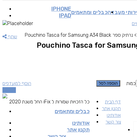
IPHONE
רותי מעבדה
כבלים ומתאמים
IPAD
ים
נרתיק ספר Pouchino Tasca for Samsung A34 Black
שתף
פר Pouchino Tasca for Samsung A34
כמות
הוסף למועדפים
הוספה לסל
השוואה
דף הבית
כל הזכויות שמורות ל iFix החל משנת 2020
תקנון אתר
כבלים ומתאמים
אודותינו
צור קשר
אודותינו
תקנון אתר
צור קשר