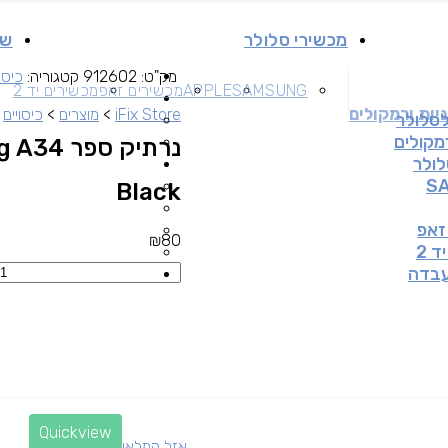
מכשירי סלולר
שי
מק"ט:
912602
קטגוריה:
כיסוי
SAMSUNG
APPLE
מכשירים זאפ
מכשירים יד 2
יות ורמקולים
iFix Store
>
מוצרים
>
כיסויים
>
לסלולר
רמקולים
נרתיק ס
לולר
S
Black
זאפ
₪
80
 2
עבדה
Quickview
אזל המלאי