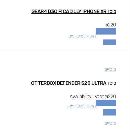
כיסוי GEAR4 D3O PICADILLY IPHONE XR
₪
220
הוספה לסל
הוסף למועדפים
השוואה
כיסויים
כיסוי OTTERBOX DEFENDER S20 ULTRA
220
₪
במלאי
Availability:
הוספה לסל
הוסף למועדפים
השוואה
כיסויים