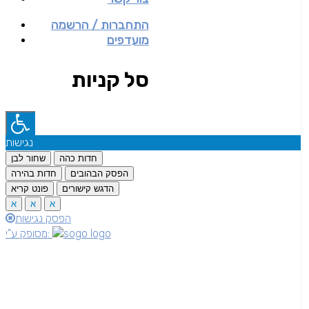
התחברות / הרשמה
מועדפים
סל קניות
נגישות
חדות כהה
שחור לבן
הפסק הבהובים
חדות בהירה
הדגש קישורים
פונט קריא
א
א
א
הפסק נגישות
מסופק ע"י: