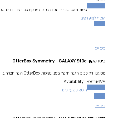
הוספה לסל
גימור מאט שכבת הגנה כפולה מרקם גס בצדדים המספק א
הוסף למועדפים
השוואה
כיסויים
כיסוי שקוף OtterBox Symmetry – GALAXY S10e
מסוגנן ודק לכיס הגנה חזקה מפני נפילות OtterBox הינה חברה בין המובילות בתחום המגן עולה מעל גובה המסך להגנה מרבית.
199
₪
במלאי
Availability:
הוספה לסל
הוסף למועדפים
השוואה
כיסויים