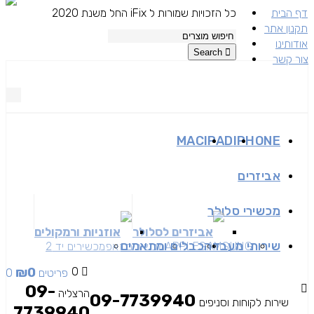
דף הבית
כל הזכויות שמורות ל iFix החל משנת 2020
תקנון אתר
אודותינו
Search
צור קשר
MAC
IPAD
IPHONE
אביזרים
מכשירי סלולר
אביזרים לסלולר
אוזניות ורמקולים
שירותי מעבדה
כבלים ומתאמים
SAMSUNG
APPLE
מכשירים זאפ
מכשירים יד 2
₪
0
0
0 פריטים
09-
הרצליה
09-7739940
שירות לקוחות וסניפים
7739940