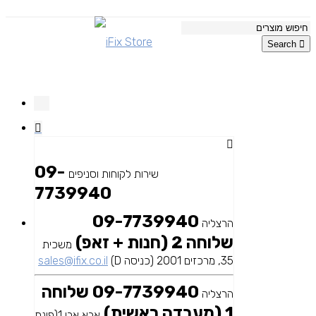
Search
09-
שירות לקוחות וסניפים
7739940
09-7739940
הרצליה
שלוחה 2 (חנות + זאפ)
משכית
35, מרכזים 2001 (כניסה D)
sales@ifix.co.il
09-7739940 שלוחה
הרצליה
1 (מעבדה ראשית)
אבא אבן 1(פינת