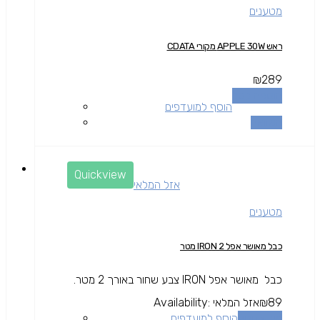
מטענים
ראש APPLE 30W מקורי CDATA
₪
289
הוספה לסל
הוסף למועדפים
השוואה
Quickview
אזל המלאי
מטענים
כבל מאושר אפל IRON 2 מטר
כבל מאושר אפל IRON צבע שחור באורך 2 מטר.
89
₪
אזל המלאי
Availability:
מידע נוסף
הוסף למועדפים