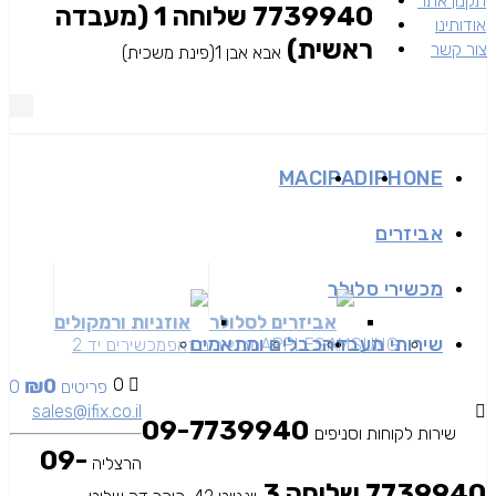
תקנון אתר
7739940 שלוחה 1 (מעבדה
אודותינו
ראשית)
צור קשר
אבא אבן 1(פינת משכית)
MAC
IPAD
IPHONE
אביזרים
מכשירי סלולר
אביזרים לסלולר
אוזניות ורמקולים
שירותי מעבדה
כבלים ומתאמים
SAMSUNG
APPLE
מכשירים זאפ
מכשירים יד 2
₪
0
0
0 פריטים
sales@ifix.co.il
09-7739940
שירות לקוחות וסניפים
09-
הרצליה
7739940 שלוחה 3