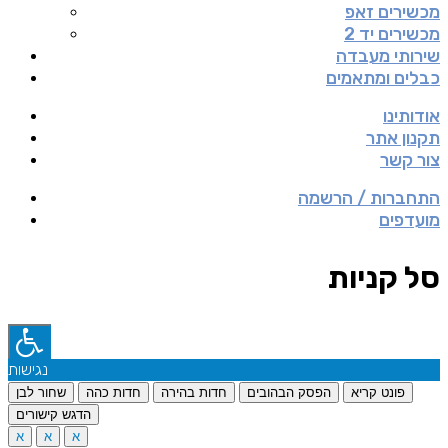
מכשירים זאפ
מכשירים יד 2
שירותי מעבדה
כבלים ומתאמים
אודותינו
תקנון אתר
צור קשר
התחברות / הרשמה
מועדפים
סל קניות
נגישות
פונט קריא
הפסק הבהובים
חדות בהירה
חדות כהה
שחור לבן
הדגש קישורים
א
א
א