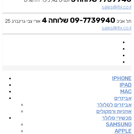
וינגייט 42, כיכר דה שליט
sales@ifix.co.il
09-7739940 שלוחה 4
תל אביב
אורי צבי גרינברג 25
sales@ifix.co.il
IPHONE
IPAD
MAC
אביזרים
אביזרים לסלולר
אוזניות ורמקולים
מכשירי סלולר
SAMSUNG
APPLE