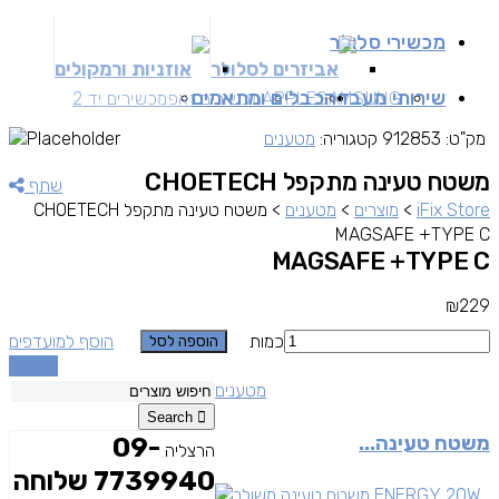
מכשירי סלולר
אביזרים לסלולר
אוזניות ורמקולים
שירותי מעבדה
כבלים ומתאמים
SAMSUNG
APPLE
מכשירים זאפ
מכשירים יד 2
מק"ט:
912853
קטגוריה:
מטענים
משטח טעינה מתקפל CHOETECH
שתף
iFix Store
>
מוצרים
>
מטענים
>
משטח טעינה מתקפל CHOETECH
MAGSAFE +TYPE C
MAGSAFE +TYPE C
₪
229
כמות
הוסף למועדפים
הוספה לסל
השוואה
מטענים
Search
משטח טעינה...
09-
הרצליה
7739940 שלוחה