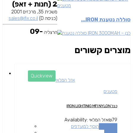
2 (חנות + זאפ)
מטענים
משכית 35, מרכזים 2001
(כניסה D)
sales@ifix.co.il
סוללה נטענת IRON...
09-
הרצליה
מוצרים קשורים
Quickview
אזל המלאי
מטענים
כבל IRON LIGHTINIG MFI NYLON
79
₪
אזל המלאי
Availability:
מידע נוסף
הוסף למועדפים
השוואה