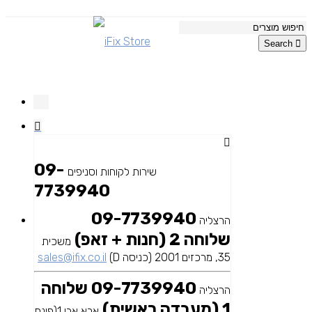
Search
09-
שירות לקוחות וסניפים
7739940
09-7739940
הרצליה
שלוחה 2 (חנות + זאפ)
משכית
35, מרכזים 2001 (כניסה D)
sales@ifix.co.il
09-7739940 שלוחה
הרצליה
1 (מעבדה ראשית)
אבא אבן 1(פינת