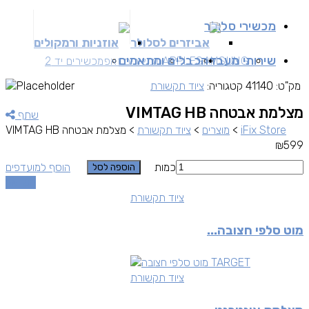
מכשירי סלולר
אביזרים לסלולר
אוזניות ורמקולים
שירותי מעבדה
כבלים ומתאמים
SAMSUNG
APPLE
מכשירים זאפ
מכשירים יד 2
מק"ט:
41140
קטגוריה:
ציוד תקשורת
מצלמת אבטחה VIMTAG HB
שתף
iFix Store
>
מוצרים
>
ציוד תקשורת
>
מצלמת אבטחה VIMTAG HB
₪
599
כמות
הוסף למועדפים
הוספה לסל
השוואה
ציוד תקשורת
מוט סלפי חצובה...
ציוד תקשורת