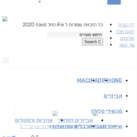
השוואה
דף הבית
כל הזכויות שמורות ל iFix החל משנת 2020
תקנון אתר
אודותינו
Search
צור קשר
MAC
IPAD
IPHONE
אביזרים
מכשירי סלולר
אביזרים לסלולר
אוזניות ורמקולים
שירותי מעבדה
כבלים ומתאמים
SAMSUNG
APPLE
מכשירים זאפ
מכשירים יד 2