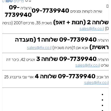
₪
0
0
0 פריטים
09-
הרצליה
09-7739940
שירות לקוחות וסניפים
7739940
שלוחה 2 (חנות + זאפ)
משכית 35, מרכזים 2001 (כניסה
sales@ifix.co.il
D)
09-7739940 שלוחה 1 (מעבדה
הרצליה
ראשית)
אבא אבן 1(פינת משכית)
sales@ifix.co.il
09-7739940 שלוחה 3
הרצליה
וינגייט 42, כיכר דה
שליט
sales@ifix.co.il
09-7739940 שלוחה 4
תל אביב
אורי צבי גרינברג 25
sales@ifix.co.il