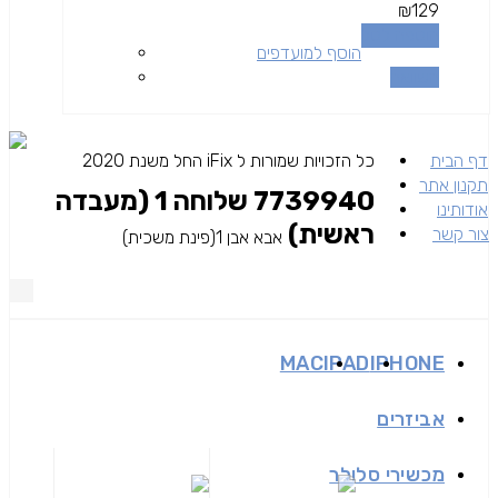
₪
129
הוספה לסל
הוסף למועדפים
השוואה
דף הבית
כל הזכויות שמורות ל iFix החל משנת 2020
תקנון אתר
7739940 שלוחה 1 (מעבדה
אודותינו
ראשית)
צור קשר
אבא אבן 1(פינת משכית)
MAC
IPAD
IPHONE
אביזרים
מכשירי סלולר