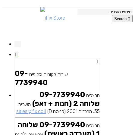
Search
09-
שירות לקוחות וסניפים
7739940
09-7739940
הרצליה
שלוחה 2 (חנות + זאפ)
משכית
35, מרכזים 2001 (כניסה D)
sales@ifix.co.il
09-7739940 שלוחה
הרצליה
1 (מעבדה ראשית)
אבא אבן 1(פינת