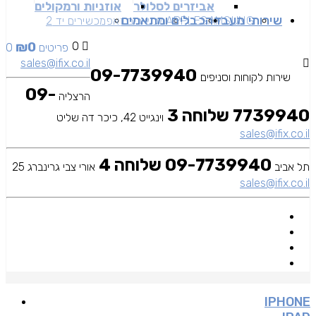
אביזרים לסלולר
אוזניות ורמקולים
שירותי מעבדה
כבלים ומתאמים
SAMSUNG
APPLE
מכשירים זאפ
מכשירים יד 2
₪
0
0
0 פריטים
sales@ifix.co.il
09-7739940
שירות לקוחות וסניפים
09-
הרצליה
7739940 שלוחה 3
וינגייט 42, כיכר דה שליט
sales@ifix.co.il
09-7739940 שלוחה 4
תל אביב
אורי צבי גרינברג 25
sales@ifix.co.il
IPHONE