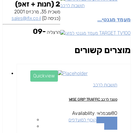
2 (חנות + זאפ)
תושבות לרכב
משכית 35, מרכזים 2001
(כניסה D)
sales@ifix.co.il
מעמד מגנטי...
09-
הרצליה
מוצרים קשורים
Quickview
תושבות לרכב
סטנד לרכב WISE GRIP TRAFFIC
80
₪
במלאי
Availability:
הוספה לסל
הוסף למועדפים
השוואה