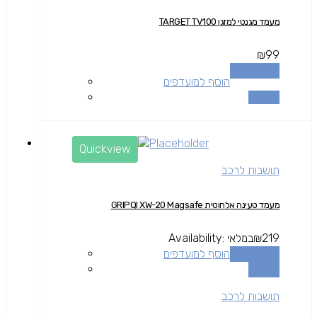
מעמד מגנטי למזגן TARGET TV100
₪
99
הוספה לסל
הוסף למועדפים
השוואה
Quickview
תושבות לרכב
מעמד טעינה אלחוטית GRIPQI XW-20 Magsafe
219
₪
במלאי
Availability:
הוספה לסל
הוסף למועדפים
השוואה
תושבות לרכב