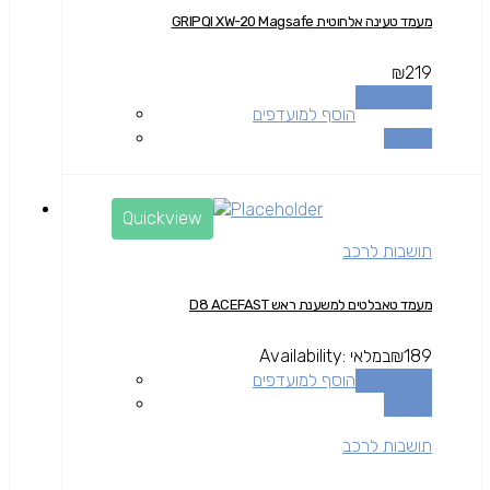
מעמד טעינה אלחוטית GRIPQI XW-20 Magsafe
₪
219
הוספה לסל
הוסף למועדפים
השוואה
Quickview
תושבות לרכב
מעמד טאבלטים למשענת ראש D8 ACEFAST
189
₪
במלאי
Availability:
הוספה לסל
הוסף למועדפים
השוואה
תושבות לרכב