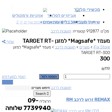
מכשירי סלולר
אביזרים לסלולר
אוזניות ורמקולים
שירותי מעבדה
כבלים ומתאמים
SAMSUNG
APPLE
מכשירים זאפ
מכשירים יד 2
מק"ט:
912877
קטגוריה:
תושבות לרכב
מעמד *Magsafe* למזגן TARGET RT-
שתף
iFix Store
>
מוצרים
>
תושבות לרכב
>
מעמד *Magsafe* למזגן
TARGET RT-300
300
₪
119
כמות
הוסף למועדפים
הוספה לסל
השוואה
תושבות לרכב
Search
REMAX זרוע לרכב RM
09-
הרצליה
7739940 שלוחה