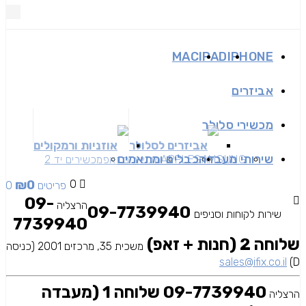
MAC
IPAD
IPHONE
אביזרים
מכשירי סלולר
אביזרים לסלולר
אוזניות ורמקולים
שירותי מעבדה
כבלים ומתאמים
SAMSUNG
APPLE
מכשירים זאפ
מכשירים יד 2
₪
0
0
0 פריטים
09-
הרצליה
09-7739940
שירות לקוחות וסניפים
7739940
שלוחה 2 (חנות + זאפ)
משכית 35, מרכזים 2001 (כניסה
sales@ifix.co.il
D)
09-7739940 שלוחה 1 (מעבדה
הרצליה