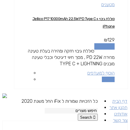
מטענים
סוללת גיבוי Jellico P17 10000mAh 22.5W PD Type C+
iPhone
₪
129
הוספה לסל
סוללת גיבוי חזקה ומהירה בעלת טעינה
מהירה PD 22W , מסך חיווי דיגיטלי וכבלי טעינה
מובנים TYPE C + LIGHTNING
הוסף למועדפים
השוואה
דף הבית
כל הזכויות שמורות ל iFix החל משנת 2020
תקנון אתר
אודותינו
Search
צור קשר