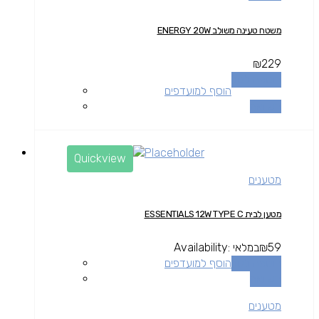
משטח טעינה משולב ENERGY 20W
₪
229
הוספה לסל
הוסף למועדפים
השוואה
Quickview
מטענים
מטען לבית ESSENTIALS 12W TYPE C
59
₪
במלאי
Availability:
הוספה לסל
הוסף למועדפים
השוואה
מטענים