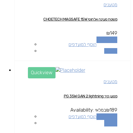
מטענים
משטח טעינה אלחוטי CHOETECH MAGSAFE 15W
₪
149
הוספה לסל
הוסף למועדפים
השוואה
Quickview
מטענים
מטען קיר PG 35W GAN 2 lightning
189
₪
במלאי
Availability:
הוספה לסל
הוסף למועדפים
השוואה