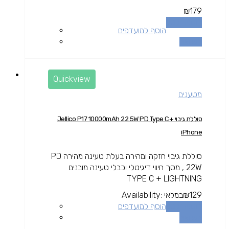
₪
179
הוספה לסל
הוסף למועדפים
השוואה
Quickview
מטענים
סוללת גיבוי Jellico P17 10000mAh 22.5W PD Type C+
iPhone
סוללת גיבוי חזקה ומהירה בעלת טעינה מהירה PD
22W , מסך חיווי דיגיטלי וכבלי טעינה מובנים
TYPE C + LIGHTNING
129
₪
במלאי
Availability:
הוספה לסל
הוסף למועדפים
השוואה