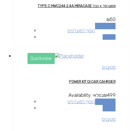
מטען קיר + כבל TYPE C MWC244 2.4A MIRACASE
₪
50
הוספה לסל
הוסף למועדפים
השוואה
Quickview
מטענים
POWER KIT QI CAR CAHRGER
499
₪
במלאי
Availability:
הוספה לסל
הוסף למועדפים
השוואה
מטענים