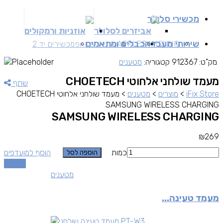
מכשירי סלולר
אביזרים לסלולר
אוזניות ורמקולים
שירותי מעבדה
כבלים ומתאמים
SAMSUNG
APPLE
מכשירים זאפ
מכשירים יד 2
מק"ט:
912367
קטגוריה:
מטענים
מעמד שולחני אלחוטי CHOETECH
שתף
iFix Store
>
מוצרים
>
מטענים
>
מעמד שולחני אלחוטי CHOETECH
SAMSUNG WIRELESS CHARGING
SAMSUNG WIRELESS CHARGING
₪
269
כמות
הוסף למועדפים
הוספה לסל
השוואה
מטענים
מעמד טעינה...