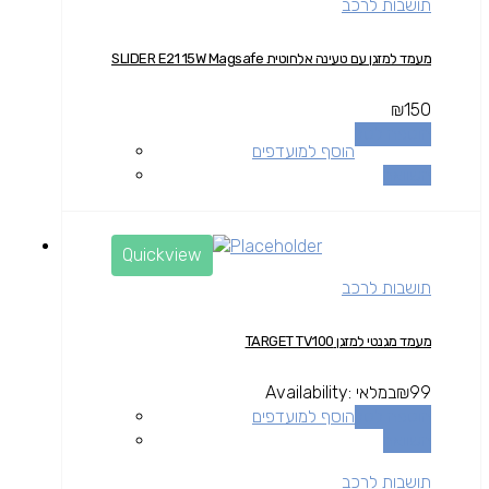
תושבות לרכב
מעמד למזגן עם טעינה אלחוטית SLIDER E21 15W Magsafe
₪
150
הוספה לסל
הוסף למועדפים
השוואה
Quickview
תושבות לרכב
מעמד מגנטי למזגן TARGET TV100
99
₪
במלאי
Availability:
הוספה לסל
הוסף למועדפים
השוואה
תושבות לרכב