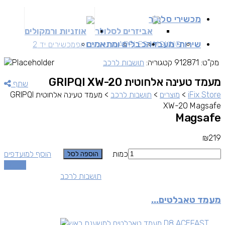
מכשירי סלולר
אביזרים לסלולר
אוזניות ורמקולים
שירותי מעבדה
כבלים ומתאמים
SAMSUNG
APPLE
מכשירים זאפ
מכשירים יד 2
מק"ט:
912871
קטגוריה:
תושבות לרכב
מעמד טעינה אלחוטית GRIPQI XW-20
שתף
iFix Store
>
מוצרים
>
תושבות לרכב
>
מעמד טעינה אלחוטית GRIPQI
XW-20 Magsafe
Magsafe
₪
219
כמות
הוסף למועדפים
הוספה לסל
השוואה
תושבות לרכב
מעמד טאבלטים...