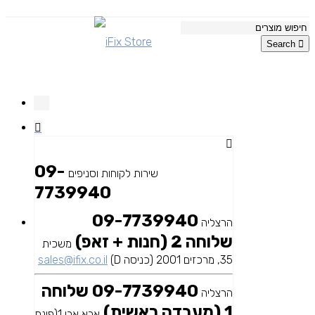
Search
09-
שירות לקוחות וסניפים
7739940
09-7739940
הרצליה
שלוחה 2 (חנות + זאפ)
משכית
35, מרכזים 2001 (כניסה D)
sales@ifix.co.il
09-7739940 שלוחה
הרצליה
1 (מעבדה ראשית)
אבא אבן 1(פינת