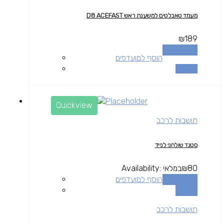
מעמד טאבלטים למשענת ראש D8 ACEFAST
₪
189
הוספה לסל
הוסף למועדפים
השוואה
Quickview
תושבות לרכב
סטנד שולחני לנייד
80
₪
במלאי
Availability:
הוספה לסל
הוסף למועדפים
השוואה
תושבות לרכב