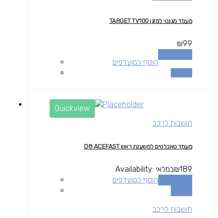
מעמד מגנטי למזגן TARGET TV100
₪
99
הוספה לסל
הוסף למועדפים
השוואה
Quickview
תושבות לרכב
מעמד טאבלטים למשענת ראש D8 ACEFAST
189
₪
במלאי
Availability:
הוספה לסל
הוסף למועדפים
השוואה
תושבות לרכב