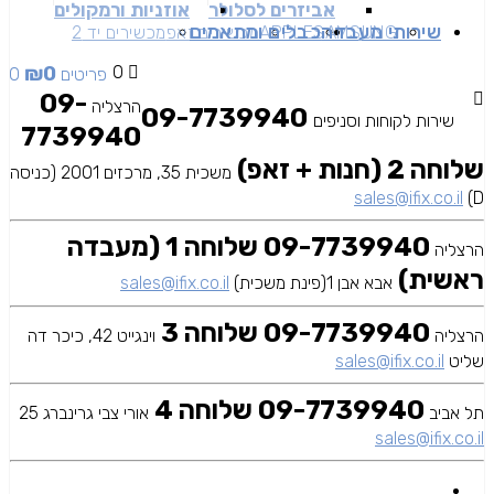
אביזרים לסלולר
אוזניות ורמקולים
שירותי מעבדה
כבלים ומתאמים
SAMSUNG
APPLE
מכשירים זאפ
מכשירים יד 2
₪
0
0
0 פריטים
09-
הרצליה
09-7739940
שירות לקוחות וסניפים
7739940
שלוחה 2 (חנות + זאפ)
משכית 35, מרכזים 2001 (כניסה
sales@ifix.co.il
D)
09-7739940 שלוחה 1 (מעבדה
הרצליה
ראשית)
אבא אבן 1(פינת משכית)
sales@ifix.co.il
09-7739940 שלוחה 3
הרצליה
וינגייט 42, כיכר דה
שליט
sales@ifix.co.il
09-7739940 שלוחה 4
תל אביב
אורי צבי גרינברג 25
sales@ifix.co.il