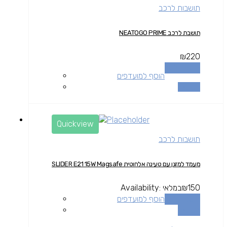
תושבות לרכב
תושבת לרכב NEATOGO PRIME
₪
220
הוספה לסל
הוסף למועדפים
השוואה
Quickview
תושבות לרכב
מעמד למזגן עם טעינה אלחוטית SLIDER E21 15W Magsafe
150
₪
במלאי
Availability:
הוספה לסל
הוסף למועדפים
השוואה