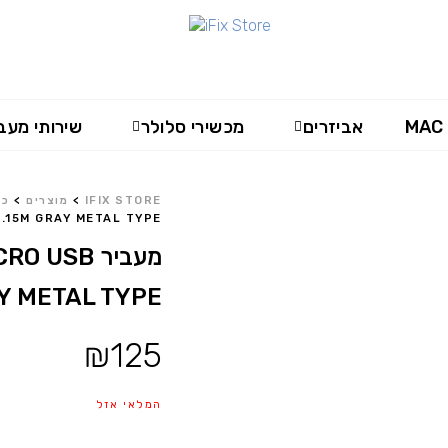
MAC
אביזרים
מכשירי סלולר
שירותי מעב
IFIX STORE
>
מוצרים
>
כב
.15M GRAY METAL TYPE
מעביר USB
Y METAL TYPE
₪
125
המלאי אזל