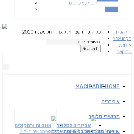
הוסף למועדפים
השוואה
דף הבית
כל הזכויות שמורות ל iFix החל משנת 2020
תקנון אתר
אודותינו
Search
צור קשר
MAC
IPAD
IPHONE
אביזרים
מכשירי סלולר
אביזרים לסלולר
אוזניות ורמקולים
שירותי מעבדה
כבלים ומתאמים
SAMSUNG
APPLE
מכשירים זאפ
מכשירים יד 2