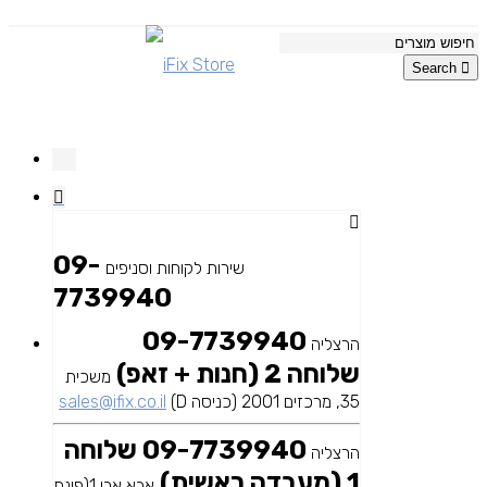
Search
09-
שירות לקוחות וסניפים
7739940
09-7739940
הרצליה
שלוחה 2 (חנות + זאפ)
משכית
35, מרכזים 2001 (כניסה D)
sales@ifix.co.il
09-7739940 שלוחה
הרצליה
1 (מעבדה ראשית)
אבא אבן 1(פינת