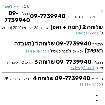
₪
0
0
0 פריטים
09-
הרצליה
09-7739940
שירות לקוחות וסניפים
7739940
שלוחה 2 (חנות + זאפ)
משכית 35, מרכזים 2001 (כניסה
sales@ifix.co.il
D)
09-7739940 שלוחה 1 (מעבדה
הרצליה
ראשית)
אבא אבן 1(פינת משכית)
sales@ifix.co.il
09-7739940 שלוחה 3
הרצליה
וינגייט 42, כיכר דה
שליט
sales@ifix.co.il
09-7739940 שלוחה 4
תל אביב
אורי צבי גרינברג 25
sales@ifix.co.il