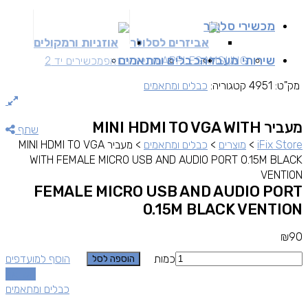
מכשירי סלולר
אביזרים לסלולר
אוזניות ורמקולים
שירותי מעבדה
כבלים ומתאמים
SAMSUNG
APPLE
מכשירים זאפ
מכשירים יד 2
מק"ט:
4951
קטגוריה:
כבלים ומתאמים
מעביר MINI HDMI TO VGA WITH
שתף
iFix Store
>
מוצרים
>
כבלים ומתאמים
>
מעביר MINI HDMI TO VGA
WITH FEMALE MICRO USB AND AUDIO PORT 0.15M BLACK
VENTION
FEMALE MICRO USB AND AUDIO PORT
0.15M BLACK VENTION
₪
90
כמות
הוסף למועדפים
הוספה לסל
השוואה
כבלים ומתאמים