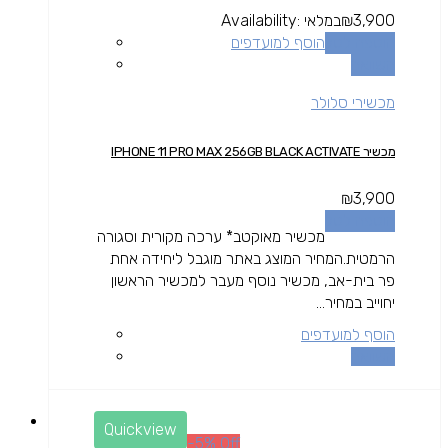
3,900
₪
במלאי
Availability:
הוספה לסל
הוסף למועדפים
השוואה
מכשירי סלולר
מכשיר IPHONE 11 PRO MAX 256GB BLACK ACTIVATE
₪
3,900
הוספה לסל
מכשיר מאוקטב* ערכה מקורית וסגורה
הרמטית.המחיר המוצג באתר מוגבל ליחידה אחת
פר בית-אב, מכשיר נוסף מעבר למכשיר הראשון
יחוייב במחיר...
הוסף למועדפים
השוואה
Quickview
-5% Off