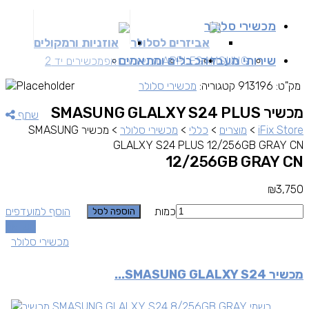
מכשירי סלולר
אביזרים לסלולר
אוזניות ורמקולים
שירותי מעבדה
כבלים ומתאמים
SAMSUNG
APPLE
מכשירים זאפ
מכשירים יד 2
מק"ט:
913196
קטגוריה:
מכשירי סלולר
מכשיר SMASUNG GLALXY S24 PLUS
שתף
iFix Store
>
מוצרים
>
כללי
>
מכשירי סלולר
>
מכשיר SMASUNG
GLALXY S24 PLUS 12/256GB GRAY CN
12/256GB GRAY CN
₪
3,750
כמות
הוסף למועדפים
הוספה לסל
השוואה
מכשירי סלולר
מכשיר SMASUNG GLALXY S24...