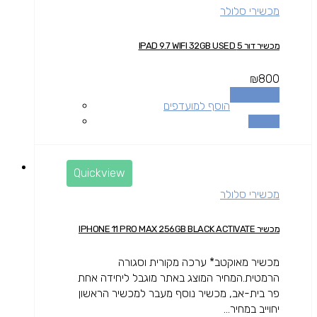
מכשירי סלולר
מכשיר דור 5 IPAD 9.7 WIFI 32GB USED
₪
800
הוספה לסל
הוסף למועדפים
השוואה
Quickview
מכשירי סלולר
מכשיר IPHONE 11 PRO MAX 256GB BLACK ACTIVATE
מכשיר מאוקטב* ערכה מקורית וסגורה
הרמטית.המחיר המוצג באתר מוגבל ליחידה אחת
פר בית-אב, מכשיר נוסף מעבר למכשיר הראשון
יחוייב במחיר...