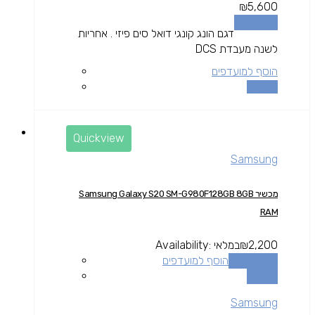
₪
5,600
מידע נוסף
דגם הונג קונגי דואל סים פיזי . אחריות
לשנה מעבדת DCS
הוסף למועדפים
השוואה
Quickview
Samsung
מכשיר Samsung Galaxy S20 SM-G980F128GB 8GB
RAM
2,200
₪
במלאי
Availability:
הוספה לסל
הוסף למועדפים
השוואה
Samsung