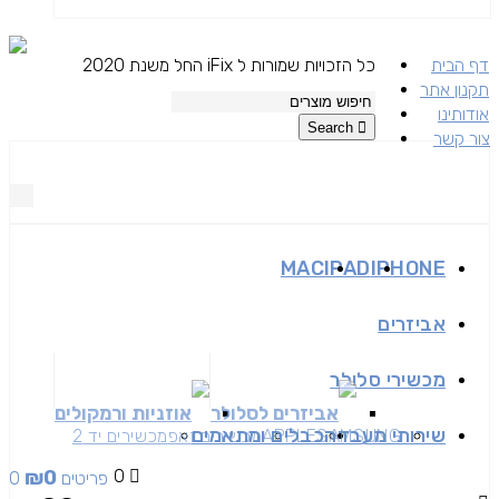
דף הבית
כל הזכויות שמורות ל iFix החל משנת 2020
תקנון אתר
אודותינו
Search
צור קשר
MAC
IPAD
IPHONE
אביזרים
מכשירי סלולר
אביזרים לסלולר
אוזניות ורמקולים
שירותי מעבדה
כבלים ומתאמים
SAMSUNG
APPLE
מכשירים זאפ
מכשירים יד 2
₪
0
0
0 פריטים