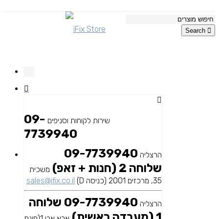
Search
09-
שירות לקוחות וסניפים
7739940
09-7739940
הרצליה
שלוחה 2 (חנות + זאפ)
משכית
35, מרכזים 2001 (כניסה D)
sales@ifix.co.il
09-7739940 שלוחה
הרצליה
1 (מעבדה ראשית)
אבא אבן 1(פינת