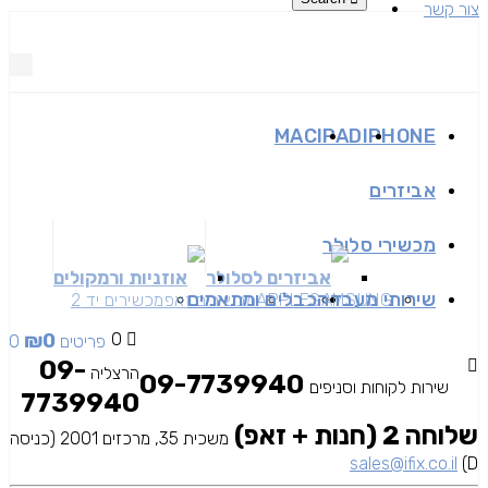
צור קשר
MAC
IPAD
IPHONE
אביזרים
מכשירי סלולר
אביזרים לסלולר
אוזניות ורמקולים
שירותי מעבדה
כבלים ומתאמים
SAMSUNG
APPLE
מכשירים זאפ
מכשירים יד 2
₪
0
0
0 פריטים
09-
הרצליה
09-7739940
שירות לקוחות וסניפים
7739940
שלוחה 2 (חנות + זאפ)
משכית 35, מרכזים 2001 (כניסה
sales@ifix.co.il
D)