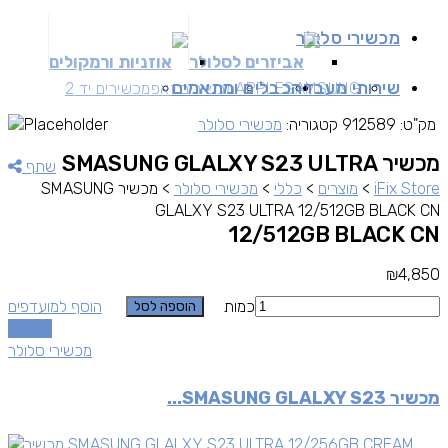
מכשירי סלולר
אביזרים לסלולר
אוזניות ורמקולים
שירותי מעבדה
כבלים ומתאמים
SAMSUNG
APPLE
מכשירים זאפ
מכשירים יד 2
מק"ט:
912589
קטגוריה:
מכשירי סלולר
מכשיר SMASUNG GLALXY S23 ULTRA
שתף
iFix Store
>
מוצרים
>
כללי
>
מכשירי סלולר
>
מכשיר SMASUNG
GLALXY S23 ULTRA 12/512GB BLACK CN
12/512GB BLACK CN
₪
4,850
כמות
הוסף למועדפים
הוספה לסל
השוואה
מכשירי סלולר
מכשיר SMASUNG GLALXY S23...