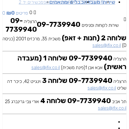
שירותי מעבדה
כבלים ומתאמים
SAMSUNG
APPLE
מכשירים זאפ
מכשירים יד 2
₪
0
0
0 פריטים
09-
הרצליה
09-7739940
שירות לקוחות וסניפים
7739940
שלוחה 2 (חנות + זאפ)
משכית 35, מרכזים 2001 (כניסה
sales@ifix.co.il
D)
09-7739940 שלוחה 1 (מעבדה
הרצליה
ראשית)
אבא אבן 1(פינת משכית)
sales@ifix.co.il
09-7739940 שלוחה 3
הרצליה
וינגייט 42, כיכר דה
שליט
sales@ifix.co.il
09-7739940 שלוחה 4
תל אביב
אורי צבי גרינברג 25
sales@ifix.co.il