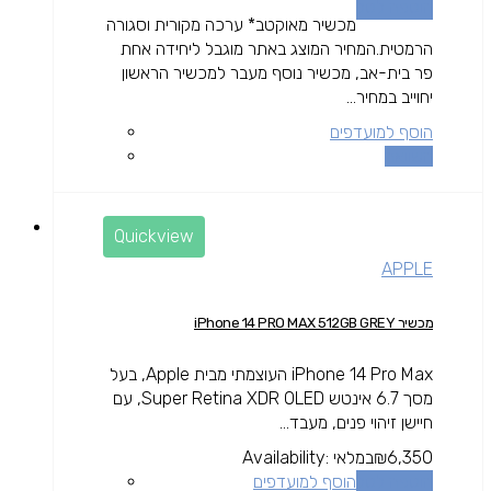
הוספה לסל
מכשיר מאוקטב* ערכה מקורית וסגורה
הרמטית.המחיר המוצג באתר מוגבל ליחידה אחת
פר בית-אב, מכשיר נוסף מעבר למכשיר הראשון
יחוייב במחיר...
הוסף למועדפים
השוואה
Quickview
APPLE
מכשיר iPhone 14 PRO MAX 512GB GREY
iPhone 14 Pro Max העוצמתי מבית Apple, בעל
מסך 6.7 אינטש Super Retina XDR OLED, עם
חיישן זיהוי פנים, מעבד...
6,350
₪
במלאי
Availability:
הוספה לסל
הוסף למועדפים