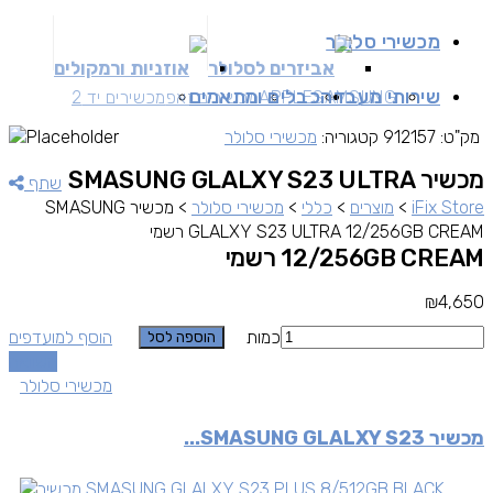
מכשירי סלולר
אביזרים לסלולר
אוזניות ורמקולים
שירותי מעבדה
כבלים ומתאמים
SAMSUNG
APPLE
מכשירים זאפ
מכשירים יד 2
מק"ט:
912157
קטגוריה:
מכשירי סלולר
מכשיר SMASUNG GLALXY S23 ULTRA
שתף
iFix Store
>
מוצרים
>
כללי
>
מכשירי סלולר
>
מכשיר SMASUNG
GLALXY S23 ULTRA 12/256GB CREAM רשמי
12/256GB CREAM רשמי
₪
4,650
כמות
הוסף למועדפים
הוספה לסל
השוואה
מכשירי סלולר
מכשיר SMASUNG GLALXY S23...