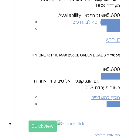
מעבדת DCS
5,600
₪
אזל המלאי
Availability:
מידע נוסף
הוסף למועדפים
השוואה
APPLE
מכשיר IPHONE 13 PRO MAX 256GB GREEN DUAL SIM
₪
5,600
מידע נוסף
דגם הונג קונגי דואל סים פיזי . אחריות
לשנה מעבדת DCS
הוסף למועדפים
השוואה
Quickview
מכשירי סלולר