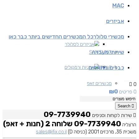
MAC
אביזרים
מכשירי סלולר
כל המכשירים החדישים ביותר כבר כאן
אביזרים לסלולר
שירותי מעבדה
SAMSUNG
כבלים ומתאמים
אוזניות ורמקולים
APPLE
מכשירים זאפ
0
₪
0
0 פריטים
מכשירים יד 2
Search
09-7739940
שירות לקוחות וסניפים
09-7739940 שלוחה 2 (חנות + זאפ)
הרצליה
משכית 35, מרכזים 2001 (כניסה D)
sales@ifix.co.il