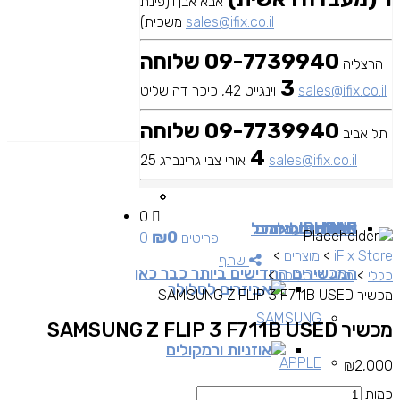
אבא אבן 1(פינת
sales@ifix.co.il
משכית)
09-7739940 שלוחה
הרצליה
3
sales@ifix.co.il
וינגייט 42, כיכר דה שליט
09-7739940 שלוחה
תל אביב
4
sales@ifix.co.il
אורי צבי גרינברג 25
0
MAC
IPAD
אביזרים
IPHONE
מכשירי סלולר
שירותי מעבדה
כבלים ומתאמים
כל
₪
0
0 פריטים
iFix Store
>
מוצרים
>
שתף
המכשירים החדישים ביותר כבר כאן
כללי
>
מכשירי סלולר
>
אביזרים לסלולר
מכשיר SAMSUNG Z FLIP 3 F711B USED
SAMSUNG
מכשיר SAMSUNG Z FLIP 3 F711B USED
אוזניות ורמקולים
APPLE
₪
2,000
כמות