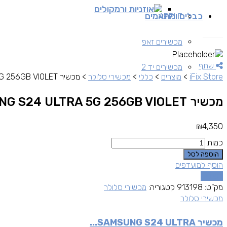
אוזניות ורמקולים
כבלים ומתאמים
APPLE
מכשירים זאפ
שתף
מכשירים יד 2
iFix Store
>
מוצרים
>
כללי
>
מכשירי סלולר
>
מכשיר SAMSUNG S24 ULTRA 5G 256GB VIOLET
מכשיר SAMSUNG S24 ULTRA 5G 256GB VIOLET
₪
4,350
כמות
הוספה לסל
הוסף למועדפים
השוואה
מק"ט:
913198
קטגוריה:
מכשירי סלולר
מכשירי סלולר
מכשיר SAMSUNG S24 ULTRA...