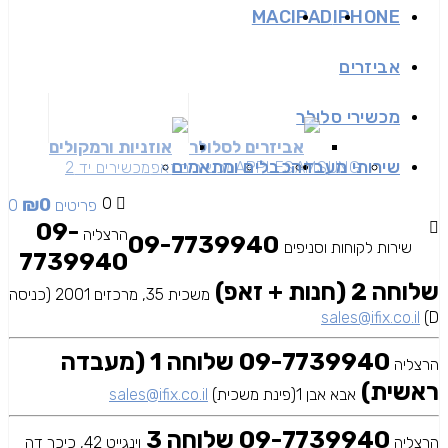
MAC
IPAD
IPHONE
אביזרים
מכשירי סלולר
אביזרים לסלולר
אוזניות ורמקולים
שירותי מעבדה
כבלים ומתאמים
SAMSUNG
APPLE
מכשירים זאפ
מכשירים יד 2
₪
0
0
0 פריטים
09-
הרצליה
09-7739940
שירות לקוחות וסניפים
7739940
שלוחה 2 (חנות + זאפ)
משכית 35, מרכזים 2001 (כניסה
sales@ifix.co.il
D)
09-7739940 שלוחה 1 (מעבדה
הרצליה
ראשית)
אבא אבן 1(פינת משכית)
sales@ifix.co.il
09-7739940 שלוחה 3
הרצליה
וינגייט 42, כיכר דה