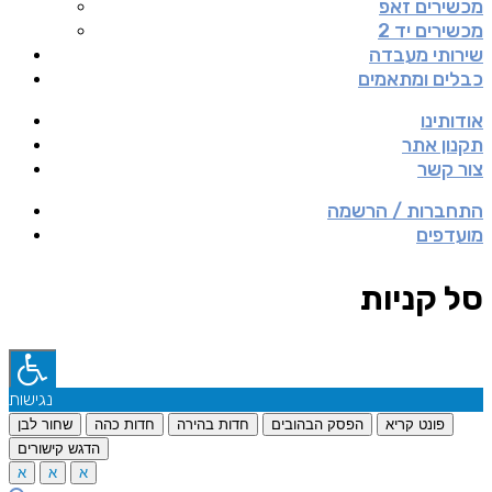
מכשירים זאפ
מכשירים יד 2
שירותי מעבדה
כבלים ומתאמים
אודותינו
תקנון אתר
צור קשר
התחברות / הרשמה
מועדפים
סל קניות
נגישות
פונט קריא
הפסק הבהובים
חדות בהירה
חדות כהה
שחור לבן
הדגש קישורים
א
א
א