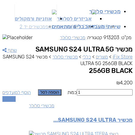
מכשירי סלולר
אביזרים לסלולר
אוזניות ורמקולים
שירותי מעבדה
כבלים ומתאמים
SAMSUNG
APPLE
מכשירים זאפ
מכשירים יד 2
מק"ט:
913203
קטגוריה:
מכשירי סלולר
מכשיר SAMSUNG S24 ULTRA 5G
שתף
iFix Store
>
מוצרים
>
כללי
>
מכשירי סלולר
>
מכשיר SAMSUNG S24
ULTRA 5G 256GB BLACK
256GB BLACK
₪
4,200
כמות
הוסף למועדפים
הוספה לסל
השוואה
מכשירי סלולר
מכשיר SAMSUNG S24 ULTRA...