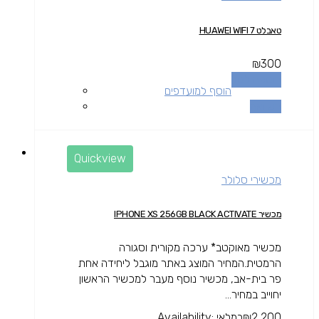
טאבלט HUAWEI WIFI 7
₪
300
הוספה לסל
הוסף למועדפים
השוואה
Quickview
מכשירי סלולר
מכשיר IPHONE XS 256GB BLACK ACTIVATE
מכשיר מאוקטב* ערכה מקורית וסגורה
הרמטית.המחיר המוצג באתר מוגבל ליחידה אחת
פר בית-אב, מכשיר נוסף מעבר למכשיר הראשון
יחוייב במחיר...
2,200
₪
במלאי
Availability: