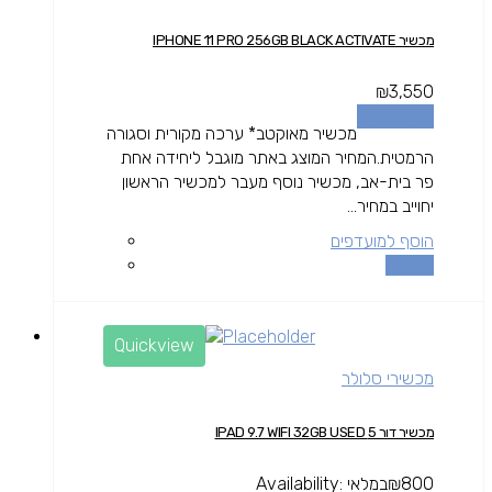
מכשיר IPHONE 11 PRO 256GB BLACK ACTIVATE
₪
3,550
הוספה לסל
מכשיר מאוקטב* ערכה מקורית וסגורה
הרמטית.המחיר המוצג באתר מוגבל ליחידה אחת
פר בית-אב, מכשיר נוסף מעבר למכשיר הראשון
יחוייב במחיר...
הוסף למועדפים
השוואה
Quickview
מכשירי סלולר
מכשיר דור 5 IPAD 9.7 WIFI 32GB USED
800
₪
במלאי
Availability: