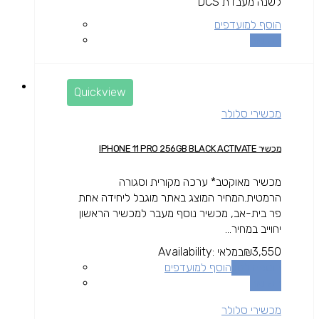
לשנה מעבדת DCS
הוסף למועדפים
השוואה
Quickview
מכשירי סלולר
מכשיר IPHONE 11 PRO 256GB BLACK ACTIVATE
מכשיר מאוקטב* ערכה מקורית וסגורה
הרמטית.המחיר המוצג באתר מוגבל ליחידה אחת
פר בית-אב, מכשיר נוסף מעבר למכשיר הראשון
יחוייב במחיר...
3,550
₪
במלאי
Availability:
הוספה לסל
הוסף למועדפים
השוואה
מכשירי סלולר