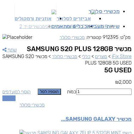
מכשירי סלולר
אביזרים לסלולר
אוזניות ורמקולים
שירותי מעבדה
כבלים ומתאמים
SAMSUNG
APPLE
מכשירים זאפ
מכשירים יד 2
מק"ט:
912395
קטגוריה:
מכשירי סלולר
מכשיר SAMSUNG S20 PLUS 128GB
שתף
iFix Store
>
מוצרים
>
כללי
>
מכשירי סלולר
>
מכשיר SAMSUNG S20
PLUS 128GB 5G USED
5G USED
₪
2,000
כמות
הוסף למועדפים
הוספה לסל
השוואה
מכשירי סלולר
מכשיר SAMSUNG GALAXY...