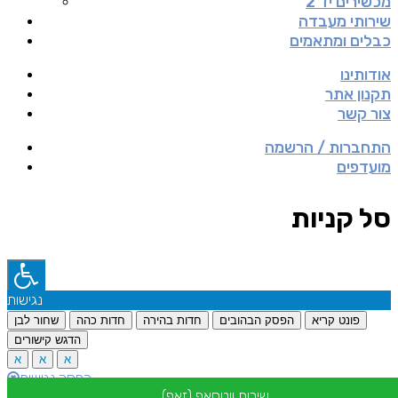
מכשירים יד 2
שירותי מעבדה
כבלים ומתאמים
אודותינו
תקנון אתר
צור קשר
התחברות / הרשמה
מועדפים
סל קניות
נגישות
פונט קריא
הפסק הבהובים
חדות בהירה
חדות כהה
שחור לבן
הדגש קישורים
א
א
א
הפסק נגישות
שירות ווטסאפ (זאפ)
מסופק ע"י: