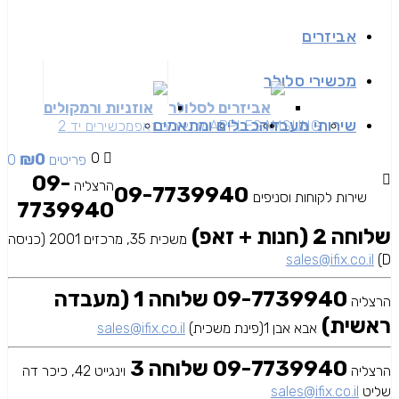
אביזרים
מכשירי סלולר
אביזרים לסלולר
אוזניות ורמקולים
שירותי מעבדה
כבלים ומתאמים
SAMSUNG
APPLE
מכשירים זאפ
מכשירים יד 2
₪
0
0
0 פריטים
09-
הרצליה
09-7739940
שירות לקוחות וסניפים
7739940
שלוחה 2 (חנות + זאפ)
משכית 35, מרכזים 2001 (כניסה
sales@ifix.co.il
D)
09-7739940 שלוחה 1 (מעבדה
הרצליה
ראשית)
אבא אבן 1(פינת משכית)
sales@ifix.co.il
09-7739940 שלוחה 3
הרצליה
וינגייט 42, כיכר דה
שליט
sales@ifix.co.il