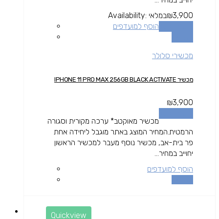
3,900
₪
במלאי
Availability:
הוספה לסל
הוסף למועדפים
השוואה
מכשירי סלולר
מכשיר IPHONE 11 PRO MAX 256GB BLACK ACTIVATE
₪
3,900
הוספה לסל
מכשיר מאוקטב* ערכה מקורית וסגורה
הרמטית.המחיר המוצג באתר מוגבל ליחידה אחת
פר בית-אב, מכשיר נוסף מעבר למכשיר הראשון
יחוייב במחיר...
הוסף למועדפים
השוואה
Quickview