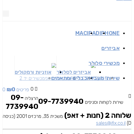
MAC
IPAD
IPHONE
אביזרים
מכשירי סלולר
אביזרים לסלולר
אוזניות ורמקולים
שירותי מעבדה
כבלים ומתאמים
SAMSUNG
APPLE
מכשירים זאפ
מכשירים יד 2
₪
0
0
0 פריטים
09-
הרצליה
09-7739940
שירות לקוחות וסניפים
7739940
שלוחה 2 (חנות + זאפ)
משכית 35, מרכזים 2001 (כניסה
sales@ifix.co.il
D)