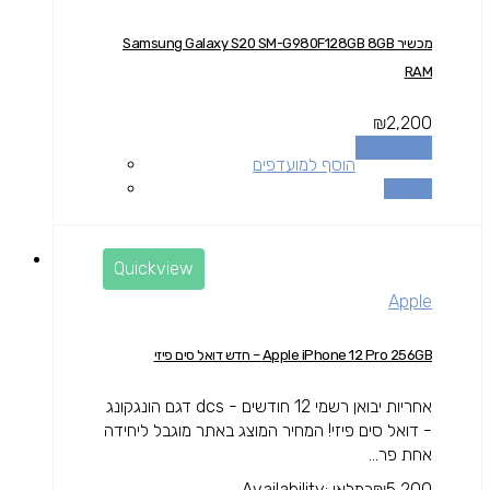
מכשיר Samsung Galaxy S20 SM-G980F128GB 8GB
RAM
₪
2,200
הוספה לסל
הוסף למועדפים
השוואה
Quickview
Apple
Apple iPhone 12 Pro 256GB – חדש דואל סים פיזי
אחריות יבואן רשמי 12 חודשים - dcs דגם הונגקונג
- דואל סים פיזי! המחיר המוצג באתר מוגבל ליחידה
אחת פר...
5,200
₪
במלאי
Availability: