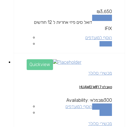
₪
3,650
הוספה לסל
דואל סים פיזי אחריות ל 12 חודשים
IFIX
הוסף למועדפים
השוואה
Quickview
מכשירי סלולר
טאבלט HUAWEI WIFI 7
300
₪
במלאי
Availability:
הוספה לסל
הוסף למועדפים
השוואה
מכשירי סלולר