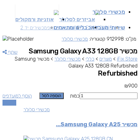
מכשירי סלולר
אביזרים לסלולר
אוזניות ורמקולים
שירותי מעבדה
כבלים ומתאמים
SAMSUNG
APPLE
מכשירים זאפ
מכשירים יד 2
מק"ט:
912998
קטגוריה:
מכשירי סלולר
מכשיר Samsung Galaxy A33 128GB
שתף
iFix Store
>
מוצרים
>
כללי
>
מכשירי סלולר
>
מכשיר Samsung
Galaxy A33 128GB Refurbished
Refurbished
₪
900
כמות
הוסף למועדפים
הוספה לסל
השוואה
מכשירי סלולר
מכשיר Samsung Galaxy A25...