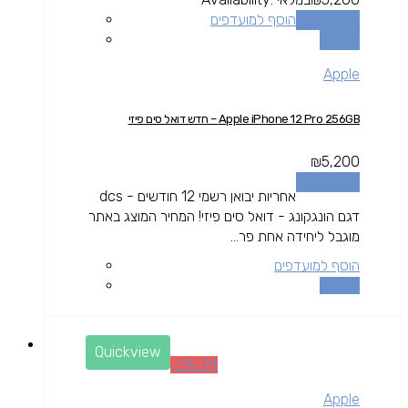
הוספה לסל
הוסף למועדפים
השוואה
Apple
Apple iPhone 12 Pro 256GB – חדש דואל סים פיזי
₪
5,200
הוספה לסל
אחריות יבואן רשמי 12 חודשים - dcs
דגם הונגקונג - דואל סים פיזי! המחיר המוצג באתר
מוגבל ליחידה אחת פר...
הוסף למועדפים
השוואה
Quickview
-2% Off
Apple