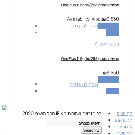
מכשיר OnePlus 11 5g 16/256 green
3,550
₪
במלאי
Availability:
הוספה לסל
הוסף למועדפים
השוואה
מכשירי סלולר
מכשיר OnePlus 11 5g 16/256 green
₪
3,550
הוספה לסל
הוסף למועדפים
השוואה
דף הבית
כל הזכויות שמורות ל iFix החל משנת 2020
תקנון אתר
אודותינו
Search
צור קשר