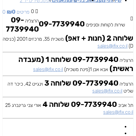
שירותי מעבדה
כבלים ומתאמים
SAMSUNG
APPLE
מכשירים זאפ
מכשירים יד 2
₪
0
0
0 פריטים
09-
הרצליה
09-7739940
שירות לקוחות וסניפים
7739940
שלוחה 2 (חנות + זאפ)
משכית 35, מרכזים 2001 (כניסה
sales@ifix.co.il
D)
09-7739940 שלוחה 1 (מעבדה
הרצליה
ראשית)
אבא אבן 1(פינת משכית)
sales@ifix.co.il
09-7739940 שלוחה 3
הרצליה
וינגייט 42, כיכר דה
שליט
sales@ifix.co.il
09-7739940 שלוחה 4
תל אביב
אורי צבי גרינברג 25
sales@ifix.co.il