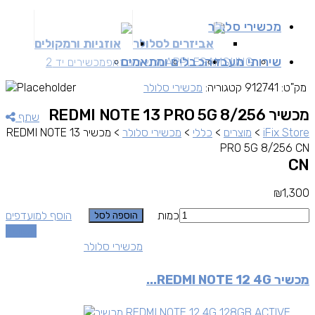
מכשירי סלולר
אביזרים לסלולר
אוזניות ורמקולים
שירותי מעבדה
כבלים ומתאמים
SAMSUNG
APPLE
מכשירים זאפ
מכשירים יד 2
מק"ט:
912741
קטגוריה:
מכשירי סלולר
מכשיר REDMI NOTE 13 PRO 5G 8/256
שתף
iFix Store
>
מוצרים
>
כללי
>
מכשירי סלולר
>
מכשיר REDMI NOTE 13
PRO 5G 8/256 CN
CN
₪
1,300
כמות
הוסף למועדפים
הוספה לסל
השוואה
מכשירי סלולר
מכשיר REDMI NOTE 12 4G...