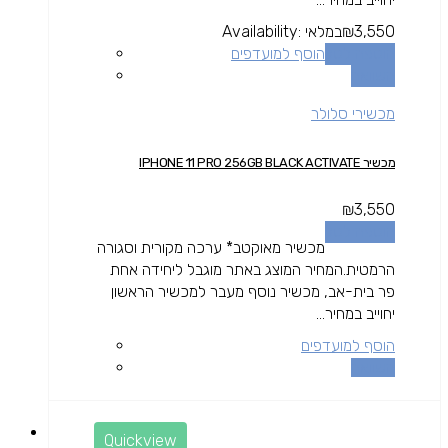
3,550
₪
במלאי
Availability:
הוספה לסל
הוסף למועדפים
השוואה
מכשירי סלולר
מכשיר IPHONE 11 PRO 256GB BLACK ACTIVATE
₪
3,550
הוספה לסל
מכשיר מאוקטב* ערכה מקורית וסגורה
הרמטית.המחיר המוצג באתר מוגבל ליחידה אחת
פר בית-אב, מכשיר נוסף מעבר למכשיר הראשון
יחוייב במחיר...
הוסף למועדפים
השוואה
Quickview