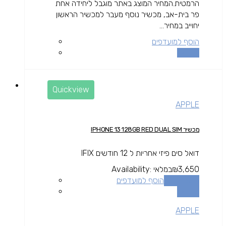
הרמטית.המחיר המוצג באתר מוגבל ליחידה אחת
פר בית-אב, מכשיר נוסף מעבר למכשיר הראשון
יחוייב במחיר...
הוסף למועדפים
השוואה
Quickview
APPLE
מכשיר IPHONE 13 128GB RED DUAL SIM
דואל סים פיזי אחריות ל 12 חודשים IFIX
3,650
₪
במלאי
Availability:
הוספה לסל
הוסף למועדפים
השוואה
APPLE