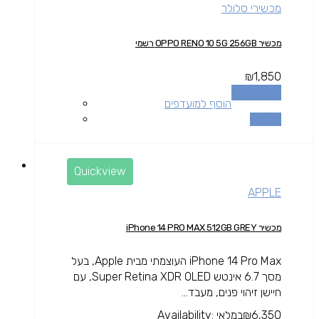
מכשירי סלולר
מכשיר OPPO RENO 10 5G 256GB רשמי
₪
1,850
הוספה לסל
הוסף למועדפים
השוואה
Quickview
APPLE
מכשיר iPhone 14 PRO MAX 512GB GREY
iPhone 14 Pro Max העוצמתי מבית Apple, בעל
מסך 6.7 אינטש Super Retina XDR OLED, עם
חיישן זיהוי פנים, מעבד...
6,350
₪
במלאי
Availability: