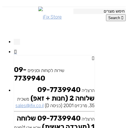
Search
09-
שירות לקוחות וסניפים
7739940
09-7739940
הרצליה
שלוחה 2 (חנות + זאפ)
משכית
35, מרכזים 2001 (כניסה D)
sales@ifix.co.il
09-7739940 שלוחה
הרצליה
1 (מעבדה ראשית)
אבא אבן 1(פינת