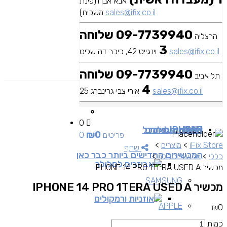
אבא אבן 1(פינת
sales@ifix.co.il
משכית)
09-7739940 שלוחה
הרצליה
3
sales@ifix.co.il
וינגייט 42, כיכר דה שליט
09-7739940 שלוחה
תל אביב
4
sales@ifix.co.il
אורי צבי גרינברג 25
0
MAC
IPAD
אביזרים
IPHONE
מכשירי סלולר
שירותי מעבדה
כבלים ומתאמים
כל
₪
0
0 פריטים
iFix Store
>
מוצרים
>
שתף
המכשירים החדישים ביותר כבר כאן
כללי
>
מכשירי סלולר
>
אביזרים לסלולר
מכשיר IPHONE 14 PRO 1TERA USED A
SAMSUNG
מכשיר IPHONE 14 PRO 1TERA USED A
אוזניות ורמקולים
APPLE
₪
0
כמות