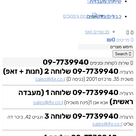
שירותי מעבדה
SAMSUNG
כבלים ומתאמים
אוזניות ורמקולים
APPLE
מכשירים זאפ
0
₪
0
0 פריטים
מכשירים יד 2
Search
09-7739940
שירות לקוחות וסניפים
09-7739940 שלוחה 2 (חנות + זאפ)
הרצליה
משכית 35, מרכזים 2001 (כניסה D)
sales@ifix.co.il
09-7739940 שלוחה 1 (מעבדה
הרצליה
ראשית)
אבא אבן 1(פינת משכית)
sales@ifix.co.il
09-7739940 שלוחה 3
הרצליה
וינגייט 42, כיכר דה
שליט
sales@ifix.co.il