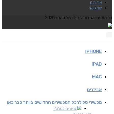
אודותינו
צור קשר
כל הזכויות שמורות ל iFix החל משנת 2020
IPHONE
IPAD
MAC
אביזרים
מכשירי סלולר
כל המכשירים החדישים ביותר כבר כאן
אביזרים לסלולר