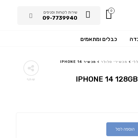
0
שירות לקוחות וסניפים
09-7739940
דה
כבלים ומתאמים
לי
>
מכשירי סלולר
>
מכשיר IPHONE 14
שתף
הוספה לסל