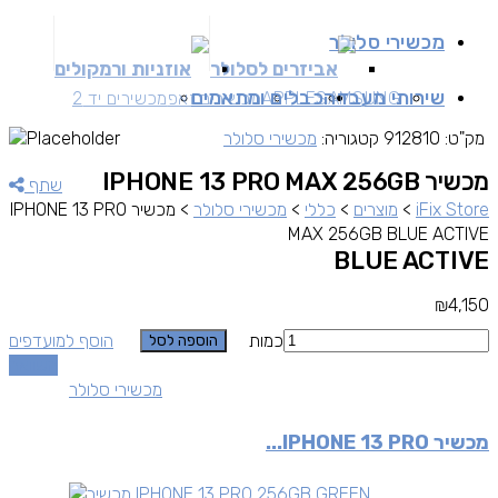
מכשירי סלולר
אביזרים לסלולר
אוזניות ורמקולים
שירותי מעבדה
כבלים ומתאמים
SAMSUNG
APPLE
מכשירים זאפ
מכשירים יד 2
מק"ט:
912810
קטגוריה:
מכשירי סלולר
מכשיר IPHONE 13 PRO MAX 256GB
שתף
iFix Store
>
מוצרים
>
כללי
>
מכשירי סלולר
>
מכשיר IPHONE 13 PRO
MAX 256GB BLUE ACTIVE
BLUE ACTIVE
₪
4,150
כמות
הוסף למועדפים
הוספה לסל
השוואה
מכשירי סלולר
מכשיר IPHONE 13 PRO...