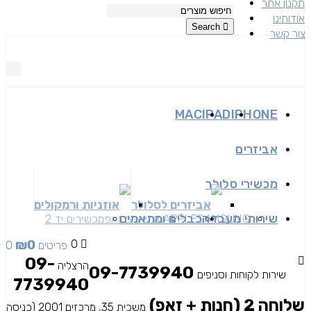
תקנון אתר
אודותינו
Search
צור קשר
MAC
IPAD
IPHONE
אביזרים
מכשירי סלולר
אביזרים לסלולר
אוזניות ורמקולים
שירותי מעבדה
כבלים ומתאמים
SAMSUNG
APPLE
מכשירים זאפ
מכשירים יד 2
₪
0
0
0 פריטים
09-
הרצליה
09-7739940
שירות לקוחות וסניפים
7739940
שלוחה 2 (חנות + זאפ)
משכית 35, מרכזים 2001 (כניסה