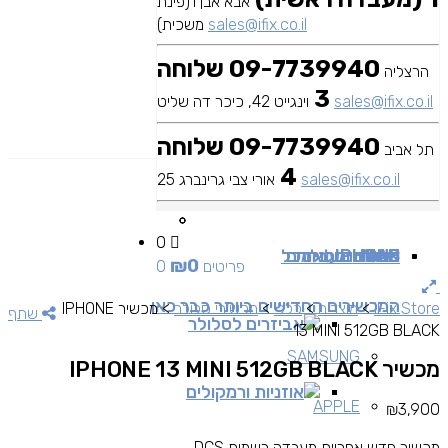
אבא אבן 1(פינת
sales@ifix.co.il
משכית)
09-7739940 שלוחה
הרצליה
3
sales@ifix.co.il
וינגייט 42, כיכר דה שליט
09-7739940 שלוחה
תל אביב
4
sales@ifix.co.il
אורי צבי גרינברג 25
0
MAC
IPAD
אביזרים
IPHONE
מכשירי סלולר
שירותי מעבדה
כבלים ומתאמים
כל
₪
0
0 פריטים
המכשירים החדישים ביותר כבר כאן
iFix Store
>
מוצרים
>
כללי
>
מכשירי סלולר
>
מכשיר IPHONE
שתף
אביזרים לסלולר
13 MINI 512GB BLACK
SAMSUNG
מכשיר IPHONE 13 MINI 512GB BLACK
אוזניות ורמקולים
APPLE
₪
3,900
מכשיר חדש אחריות מעבדה רשמית DCS