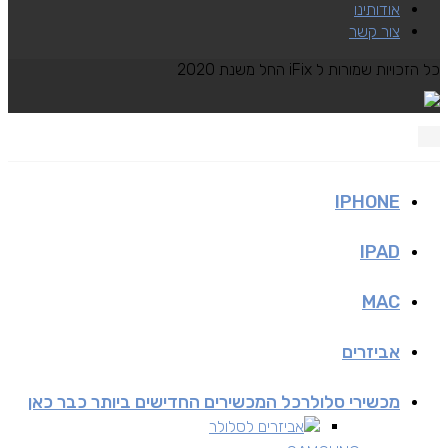
אודותינו
צור קשר
כל הזכויות שמורות ל iFix החל משנת 2020
IPHONE
IPAD
MAC
אביזרים
מכשירי סלולר
כל המכשירים החדישים ביותר כבר כאן
אביזרים לסלולר