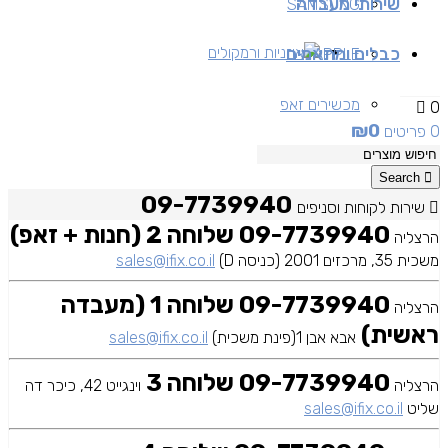
שירותי מעבדה
SAMSUNG
כבלים ומתאמים
אוזניות ורמקולים
APPLE
מכשירים זאפ
0
₪
0
0 פריטים
מכשירים יד 2
Search
09-7739940
שירות לקוחות וסניפים
09-7739940 שלוחה 2 (חנות + זאפ)
הרצליה
משכית 35, מרכזים 2001 (כניסה D)
sales@ifix.co.il
09-7739940 שלוחה 1 (מעבדה
הרצליה
ראשית)
אבא אבן 1(פינת משכית)
sales@ifix.co.il
09-7739940 שלוחה 3
הרצליה
וינגייט 42, כיכר דה
שליט
sales@ifix.co.il