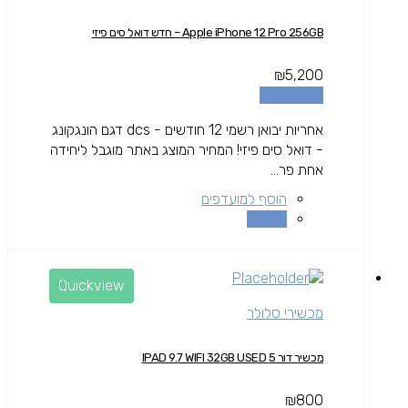
Apple iPhone 12 Pro 256GB – חדש דואל סים פיזי
₪
5,200
הוספה לסל
אחריות יבואן רשמי 12 חודשים - dcs דגם הונגקונג
- דואל סים פיזי! המחיר המוצג באתר מוגבל ליחידה
אחת פר...
הוסף למועדפים
השוואה
Quickview
מכשירי סלולר
מכשיר דור 5 IPAD 9.7 WIFI 32GB USED
₪
800