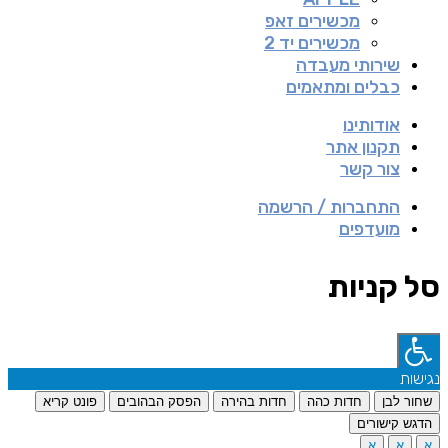
מכשירים זאפ
מכשירים יד 2
שירותי מעבדה
כבלים ומתאמים
אודותינו
תקנון אתר
צור קשר
התחברות / הרשמה
מועדפים
סל קניות
נגישות
שחור לבן
חדות כהה
חדות בהירה
הפסק הבהובים
פונט קריא
הדגש קישורים
א
א
א