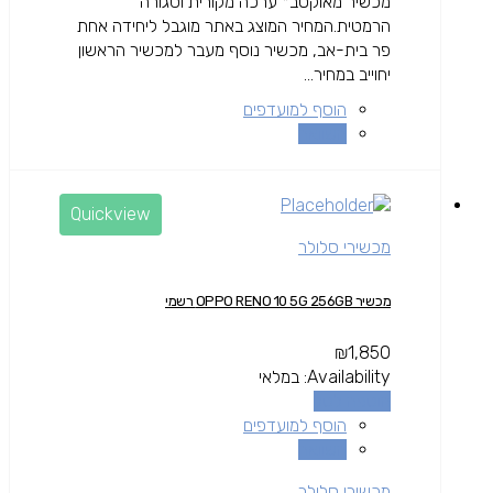
מכשיר מאוקטב* ערכה מקורית וסגורה
הרמטית.המחיר המוצג באתר מוגבל ליחידה אחת
פר בית-אב, מכשיר נוסף מעבר למכשיר הראשון
יחוייב במחיר...
הוסף למועדפים
השוואה
Quickview
מכשירי סלולר
מכשיר OPPO RENO 10 5G 256GB רשמי
₪
1,850
Availability:
במלאי
הוספה לסל
הוסף למועדפים
השוואה
מכשירי סלולר