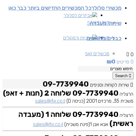
מכשירי סלולר
כל המכשירים החדישים ביותר כבר כאן
אביזרים לסלולר
שירותי מעבדה
SAMSUNG
כבלים ומתאמים
אוזניות ורמקולים
APPLE
מכשירים זאפ
0
₪
0
0 פריטים
מכשירים יד 2
Search
09-7739940
שירות לקוחות וסניפים
09-7739940 שלוחה 2 (חנות + זאפ)
הרצליה
משכית 35, מרכזים 2001 (כניסה D)
sales@ifix.co.il
09-7739940 שלוחה 1 (מעבדה
הרצליה
ראשית)
אבא אבן 1(פינת משכית)
sales@ifix.co.il