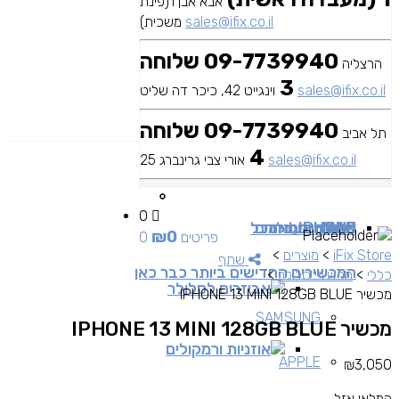
אבא אבן 1(פינת
sales@ifix.co.il
משכית)
09-7739940 שלוחה
הרצליה
3
sales@ifix.co.il
וינגייט 42, כיכר דה שליט
09-7739940 שלוחה
תל אביב
4
sales@ifix.co.il
אורי צבי גרינברג 25
0
MAC
IPAD
אביזרים
IPHONE
מכשירי סלולר
שירותי מעבדה
כבלים ומתאמים
כל
₪
0
0 פריטים
iFix Store
>
מוצרים
>
שתף
המכשירים החדישים ביותר כבר כאן
כללי
>
מכשירי סלולר
>
אביזרים לסלולר
מכשיר IPHONE 13 MINI 128GB BLUE
SAMSUNG
מכשיר IPHONE 13 MINI 128GB BLUE
אוזניות ורמקולים
APPLE
₪
3,050
המלאי אזל