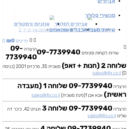
אביזרים
מכשירי סלולר
אביזרים לסלולר
אוזניות ורמקולים
שירותי מעבדה
כבלים ומתאמים
SAMSUNG
APPLE
מכשירים זאפ
מכשירים יד 2
₪
0
0
0 פריטים
09-
הרצליה
09-7739940
שירות לקוחות וסניפים
7739940
שלוחה 2 (חנות + זאפ)
משכית 35, מרכזים 2001 (כניסה
sales@ifix.co.il
D)
09-7739940 שלוחה 1 (מעבדה
הרצליה
ראשית)
אבא אבן 1(פינת משכית)
sales@ifix.co.il
09-7739940 שלוחה 3
הרצליה
וינגייט 42, כיכר דה
שליט
sales@ifix.co.il
09-7739940 שלוחה 4