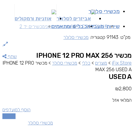
מכשירי סלולר
אביזרים לסלולר
אוזניות ורמקולים
שירותי מעבדה
כבלים ומתאמים
SAMSUNG
APPLE
מכשירים זאפ
מכשירים יד 2
מק"ט:
91143
קטגוריה:
מכשירי סלולר
מכשיר IPHONE 12 PRO MAX 256
שתף
iFix Store
>
מוצרים
>
כללי
>
מכשירי סלולר
>
מכשיר IPHONE 12 PRO
MAX 256 USED A
USED A
₪
2,800
המלאי אזל
הוסף למועדפים
השוואה
מכשירי סלולר