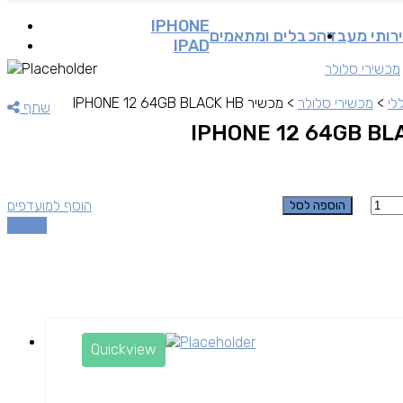
IPHONE
רותי מעבדה
כבלים ומתאמים
IPAD
מכשירי סלולר
לי
>
מכשירי סלולר
>
מכשיר IPHONE 12 64GB BLACK HB
שתף
כמות
הוסף למועדפים
הוספה לסל
השוואה
Quickview