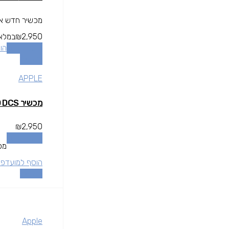
מכשיר חדש אחר
2,950
₪
במלאי
הוספה לסל
הו
השוואה
APPLE
מכשיר IPHONE 12 128GB RED DCS
₪
2,950
הוספה לסל
מכ
הוסף למועדפי
השוואה
Apple