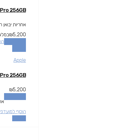
iPhone 12 Pro 256GB
אחריות יבואן רשמי 12 חודשים - dcs דגם הונגקונג - דואל סים פיזי! המחיר המוצג בא
5,200
₪
במלא
הוספה לסל
הו
השוואה
Apple
iPhone 12 Pro 256GB
₪
5,200
הוספה לסל
אחריות יבואן 
הוסף למועדפי
השוואה