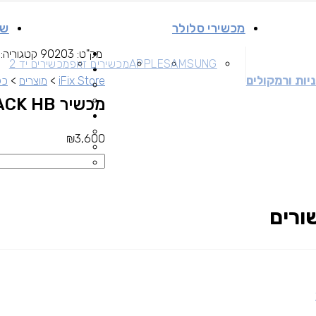
מכשירי סלולר
שי
מק"ט:
90203
קטגוריה:
SAMSUNG
APPLE
מכשירים זאפ
מכשירים יד 2
יות ורמקולים
iFix Store
>
מוצרים
>
כל
מכשיר IPHONE 12 64GB BLACK HB
₪
3,600
ורים