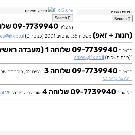
Search
Search
הרצליה
(חנות + זאפ)
משכית 35, מרכזים 2001 (כניסה D)
es@ifix.co.il
09-7739940 שלוחה 1 (מעבדה ראשית)
הרצליה
1(פינת משכית)
sales@ifix.co.il
09-7739940 שלוחה 3
הרצליה
וינגייט 42, כיכר דה שליט
sales@ifix.co.il
09-7739940 שלוחה 4
תל אביב
אורי צבי גרינברג 25
.il