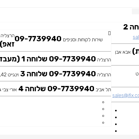
09-7739940 שלוחה 2
הרצליה
sal
09-7739940
שירות לקוחות וסניפים
זאפ)
אבא אבן
09-7739940 שלוחה 1 (מעבדה ראשית)
הרצליה
09-7739940 שלוחה 3
הרצליה
וינגייט 42, כיכר דה שליט
09-7739940 שלוחה 4
תל אביב
אורי צבי גר
sales@ifix.co