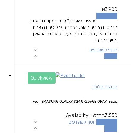
₪
3,900
הוספה לסל
מכשיר מאוקטב* ערכה מקורית וסגורה
הרמטית.המחיר המוצג באתר מוגבל ליחידה אחת
פר בית-אב, מכשיר נוסף מעבר למכשיר הראשון
יחוייב במחיר...
הוסף למועדפים
השוואה
Quickview
מכשירי סלולר
מכשיר SMASUNG GLALXY S24 8/256GB GRAY רשמי
3,550
₪
במלאי
Availability:
הוספה לסל
הוסף למועדפים
השוואה