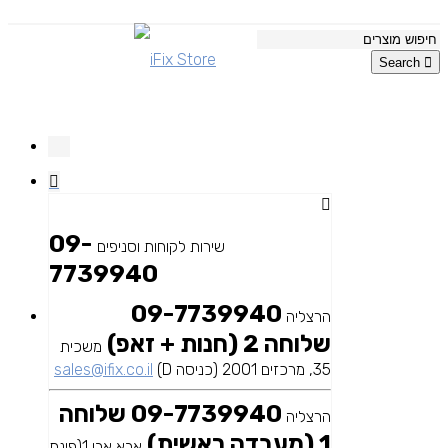
Search
09-
שירות לקוחות וסניפים
7739940
09-7739940
הרצליה
שלוחה 2 (חנות + זאפ)
משכית
35, מרכזים 2001 (כניסה D)
sales@ifix.co.il
09-7739940 שלוחה
הרצליה
1 (מעבדה ראשית)
אבא אבן 1(פינת