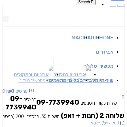
Search
צור קשר
MAC
IPAD
IPHONE
אביזרים
מכשירי סלולר
אביזרים לסלולר
אוזניות ורמקולים
שירותי מעבדה
כבלים ומתאמים
SAMSUNG
APPLE
מכשירים זאפ
מכשירים יד 2
₪
0
0
0 פריטים
09-
הרצליה
09-7739940
שירות לקוחות וסניפים
7739940
שלוחה 2 (חנות + זאפ)
משכית 35, מרכזים 2001 (כניסה
sales@ifix.co.il
D)