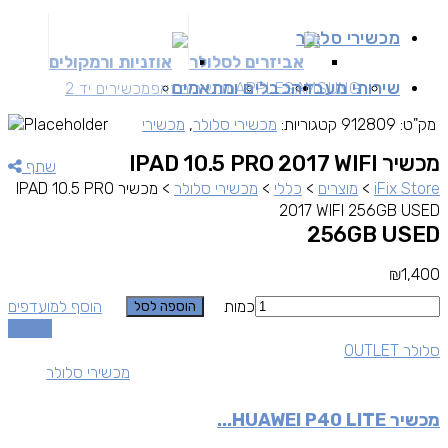
מכשירי סלולר
אביזרים לסלולר
אוזניות ורמקולים
שירותי מעבדה
כבלים ומתאמים
SAMSUNG
APPLE
מכשירים זאפ
מכשירים יד 2
מק"ט:
912809
קטגוריות:
מכשירי סלולר
,
מכשירי
מכשיר IPAD 10.5 PRO 2017 WIFI
שתף
iFix Store
>
מוצרים
>
כללי
>
מכשירי סלולר
>
מכשיר IPAD 10.5 PRO
2017 WIFI 256GB USED
256GB USED
₪
1,400
כמות
הוסף למועדפים
הוספה לסל
השוואה
סלולר OUTLET
מכשירי סלולר
מכשיר HUAWEI P40 LITE...