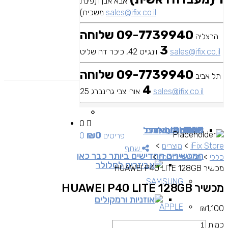
אבא אבן 1(פינת
sales@ifix.co.il
משכית)
09-7739940 שלוחה
הרצליה
3
sales@ifix.co.il
וינגייט 42, כיכר דה שליט
09-7739940 שלוחה
תל אביב
4
sales@ifix.co.il
אורי צבי גרינברג 25
0
MAC
IPAD
אביזרים
IPHONE
מכשירי סלולר
שירותי מעבדה
כבלים ומתאמים
כל
₪
0
0 פריטים
iFix Store
>
מוצרים
>
שתף
המכשירים החדישים ביותר כבר כאן
כללי
>
מכשירי סלולר
>
אביזרים לסלולר
מכשיר HUAWEI P40 LITE 128GB
SAMSUNG
מכשיר HUAWEI P40 LITE 128GB
אוזניות ורמקולים
APPLE
₪
1,100
כמות