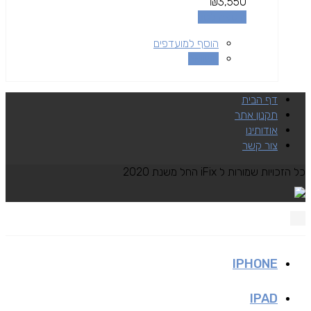
₪
3,550
הוספה לסל
הוסף למועדפים
השוואה
דף הבית
תקנון אתר
אודותינו
צור קשר
כל הזכויות שמורות ל iFix החל משנת 2020
IPHONE
IPAD