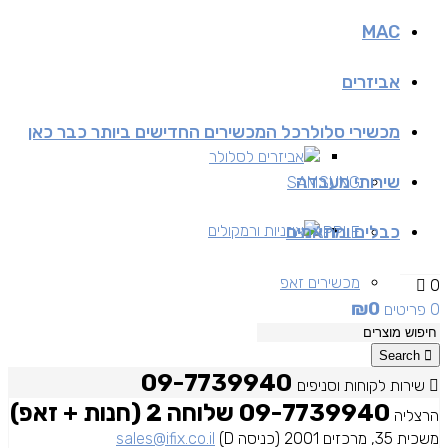
MAC
אביזרים
מכשירי סלולר
כל המכשירים החדישים ביותר כבר כאן
אביזרים לסלולר
שירותי מעבדה
SAMSUNG
כבלים ומתאמים
אוזניות ורמקולים
APPLE
מכשירים זאפ
0
₪
0
0 פריטים
מכשירים יד 2
Search
09-7739940
שירות לקוחות וסניפים
09-7739940 שלוחה 2 (חנות + זאפ)
הרצליה
משכית 35, מרכזים 2001 (כניסה D)
sales@ifix.co.il