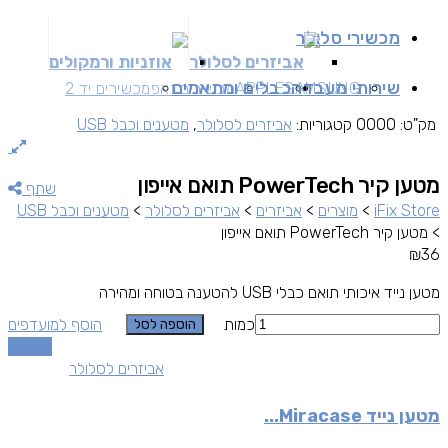
מכשירי סלולר
אביזרים לסלולר
אוזניות ורמקולים
שירותי מעבדה
כבלים ומתאמים
SAMSUNG
APPLE
מכשירים זאפ
מכשירים יד 2
מק"ט:
0000
קטגוריות:
אביזרים לסלולר
,
מטענים וכבל USB
מטען קיר PowerTech תואם אייפון
שתף
iFix Store
>
מוצרים
>
אביזרים
>
אביזרים לסלולר
>
מטענים וכבל USB
>
מטען קיר PowerTech תואם אייפון
₪
36
מטען נייד איכותי תואם כבלי USB להטענה בטוחה ומהירה
כמות
הוסף למועדפים
הוספה לסל
השוואה
אביזרים לסלולר
מטען נייד Miracase...