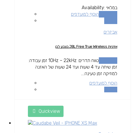
במלאי
Availability:
מידע נוסף
הוסף למועדפים
השוואה
אביזרים
אוזניות JBL Free True Wireless בצבע לבן
מידע נוסף
טווח תדרים: 10Hz – 22kHz זמן עבודה:
זמן שיחה עד 4 שעות ועד 24 שעות של האזנה
למוזיקה זמן טעינה:...
הוסף למועדפים
השוואה
Quickview