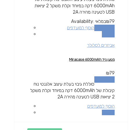
6000mAh דקה במיוחד וקלת משקל 2 יציאות
USB לטעינה מהירה 2A
79
₪
במלאי
Availability:
הוספה לסל
הוסף למועדפים
השוואה
אביזרים לסלולר
מטען נייד Miracase 6000mAh
₪
79
הוספה לסל
סוללת גיבוי בעלת עיצוב אלגנטי נוח
קיבולת של 6000mAh דקה במיוחד וקלת משקל
2 יציאות USB לטעינה מהירה 2A
הוסף למועדפים
השוואה