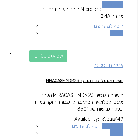
הוספה לסל
כבל Micro תומך העברת נתונים
מהירה 2.4A.
הוסף למועדפים
השוואה
Quickview
אביזרים לסלולר
תושבת מגנט לרכב + מדבקה MIRACASE MDM23
תושבת מגנטית MIRACASE MDM23 מעמד
מגנטי לסלולאר המתחבר לדשבורד חזקה במיוחד
ובעלת גמישות של 360°
149
₪
במלאי
Availability:
הוספה לסל
הוסף למועדפים
השוואה