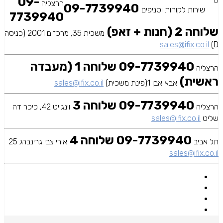
09-
הרצליה
09-7739940
שירות לקוחות וסניפים
7739940
שלוחה 2 (חנות + זאפ)
משכית 35, מרכזים 2001 (כניסה
sales@ifix.co.il
D)
09-7739940 שלוחה 1 (מעבדה
הרצליה
ראשית)
אבא אבן 1(פינת משכית)
sales@ifix.co.il
09-7739940 שלוחה 3
הרצליה
וינגייט 42, כיכר דה
שליט
sales@ifix.co.il
09-7739940 שלוחה 4
תל אביב
אורי צבי גרינברג 25
sales@ifix.co.il