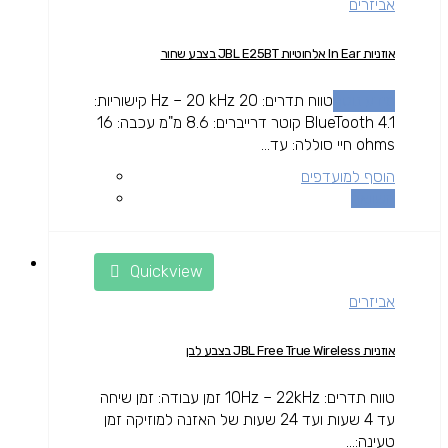
אביזרים
אוזניות In Ear אלחוטיות JBL E25BT בצבע שחור
מידע נוסף
טווח תדרים: 20 Hz – 20 kHz קישוריות:
BlueTooth 4.1 קוטר דרייברים: 8.6 מ"מ עכבה: 16
ohms חיי סוללה: עד...
הוסף למועדפים
השוואה
Quickview
אביזרים
אוזניות JBL Free True Wireless בצבע לבן
טווח תדרים: 10Hz – 22kHz זמן עבודה: זמן שיחה
עד 4 שעות ועד 24 שעות של האזנה למוזיקה זמן
טעינה:...