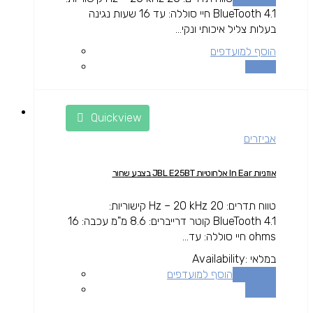
BlueTooth 4.1 חיי סוללה: עד 16 שעות נגינה
בעלות צליל איכותי ונקי...
הוסף למועדפים
השוואה
Quickview
אביזרים
אוזניות In Ear אלחוטיות JBL E25BT בצבע שחור
טווח תדרים: 20 Hz – 20 kHz קישוריות:
BlueTooth 4.1 קוטר דרייברים: 8.6 מ"מ עכבה: 16
ohms חיי סוללה: עד...
במלאי
Availability:
מידע נוסף
הוסף למועדפים
השוואה