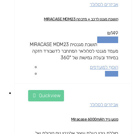
אביזרים לסלולר
תושבת מגנט לרכב + מדבקה MIRACASE MDM23
₪
149
הוספה לסל
תושבת מגנטית MIRACASE MDM23
מעמד מגנטי לסלולאר המתחבר לדשבורד חזקה
במיוחד ובעלת גמישות של 360°
הוסף למועדפים
השוואה
Quickview
אביזרים לסלולר
מטען נייד Miracase 6000mAh
סוללת גיבוי בעלת עיצוב אלגנטי נוח קיבולת של