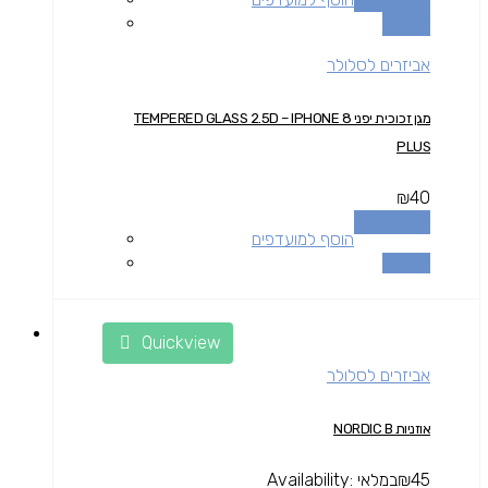
השוואה
אביזרים לסלולר
מגן זכוכית יפני TEMPERED GLASS 2.5D – IPHONE 8
PLUS
₪
40
הוספה לסל
הוסף למועדפים
השוואה
Quickview
אביזרים לסלולר
אוזניות NORDIC B
45
₪
במלאי
Availability: