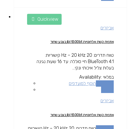
Quickview
אביזרים
אוזניות קשת אלחוטיות jbl t500bt בצבע שחור
טווח תדרים: 20 Hz – 20 kHz קישוריות:
BlueTooth 4.1 חיי סוללה: עד 16 שעות נגינה
בעלות צליל איכותי ונקי...
במלאי
Availability:
מידע נוסף
הוסף למועדפים
השוואה
אביזרים
אוזניות קשת אלחוטיות jbl t500bt בצבע שחור
מידע נוסף
טווח תדרים: 20 Hz – 20 kHz קישוריות: