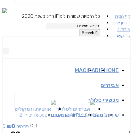
דף הבית
כל הזכויות שמורות ל iFix החל משנת 2020
תקנון אתר
אודותינו
Search
צור קשר
MAC
IPAD
IPHONE
אביזרים
מכשירי סלולר
אביזרים לסלולר
אוזניות ורמקולים
שירותי מעבדה
כבלים ומתאמים
SAMSUNG
APPLE
מכשירים זאפ
מכשירים יד 2
₪
0
0
0 פריטים