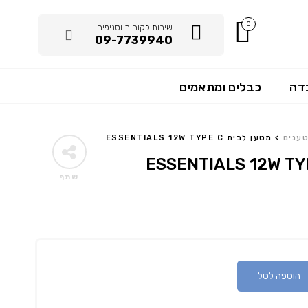
0
שירות לקוחות וסניפים
09-7739940
דה
כבלים ומתאמים
ענים
>
מטען לבית ESSENTIALS 12W TYPE C
שתף
הוספה לסל