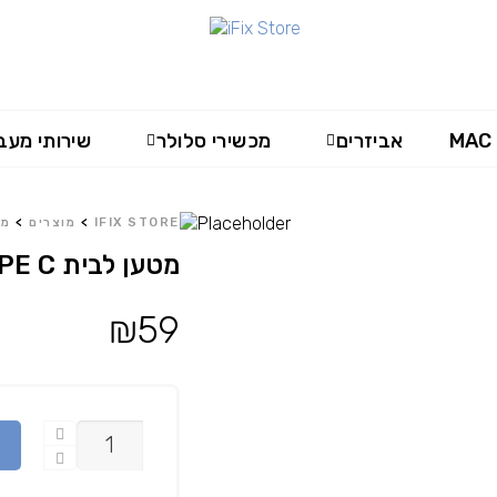
MAC
אביזרים
מכשירי סלולר
שירותי מעב
IFIX STORE
>
מוצרים
>
מט
מטען לבית ESSENTIALS 12W TYPE C
₪
59
כמות