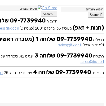
Search
Search
הרצליה
(חנות + זאפ)
משכית 35, מרכזים 2001 (כניסה D)
es@ifix.co.il
09-7739940 שלוחה 1 (מעבדה ראשית)
הרצליה
1(פינת משכית)
sales@ifix.co.il
09-7739940 שלוחה 3
הרצליה
וינגייט 42, כיכר דה שליט
sales@ifix.co.il
09-7739940 שלוחה 4
תל אביב
אורי צבי גרינברג 25
.il