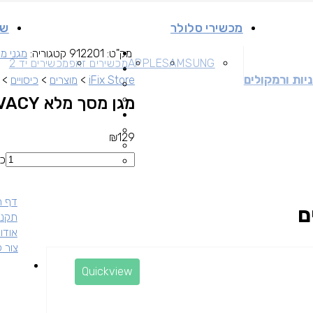
מכשירי סלולר
שי
מק"ט:
912201
קטגוריה:
מגני מ
SAMSUNG
APPLE
מכשירים זאפ
מכשירים יד 2
יות ורמקולים
iFix Store
>
מוצרים
>
כיסויים
>
מגן מסך מלא IPHONE 15 PRO MAX PRIVACY
₪
129
כמ
דף ה
ם
תקנו
אודות
צור 
Quickview