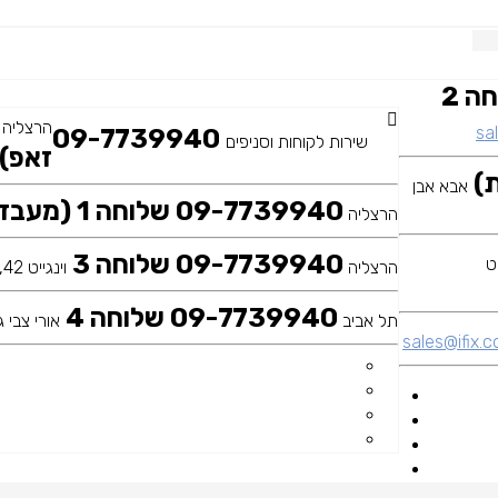
09-7739940 שלוחה 2
הרצליה
sal
09-7739940
שירות לקוחות וסניפים
זאפ)
אבא אבן
09-7739940 שלוחה 1 (מעבדה ראשית)
הרצליה
09-7739940 שלוחה 3
הרצליה
וינגייט 42, כיכר דה שליט
09-7739940 שלוחה 4
תל אביב
אורי צבי גר
sales@ifix.co