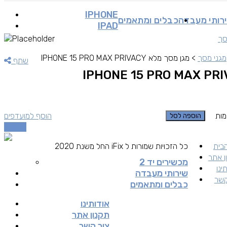
IPHONE
רותי מעבדה
כבלים ומתאמים
IPAD
סך
מגני מסך
>
מגן מסך מלא IPHONE 15 PRO MAX PRIVACY
שתף
ות
הוסף למועדפים
הוספה לסל
השוואה
בית
כל הזכויות שמורות ל iFix החל משנת 2020
ן אתר
מכשירים יד 2
ינו
שירותי מעבדה
קשר
כבלים ומתאמים
אודותינו
תקנון אתר
צור קשר