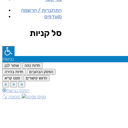
התחברות / הרשמה
מועדפים
סל קניות
נגישות
חדות כהה
שחור לבן
הפסק הבהובים
חדות בהירה
הדגש קישורים
פונט קריא
א
א
א
הפסק נגישות
מסופק ע"י: