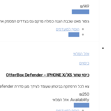
₪
149
הוספה לסל
גימור מאט שכבת הגנה כפולה מרקם גס בצדדים המספק אחיזה 
הוסף למועדפים
השוואה
אזל המלאי
כיסויים
כיסוי שחור OtterBox Defender – IPHONE X/XS
צא לכל הרפתקה בביטחון שעומד לצידך מגן סדרת Defender.
₪
250
Availability:
אזל המלאי
מידע נוסף
הוסף למועדפים