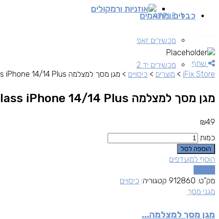
אוזניות ורמקולים
כבלים ומתאמים
APPLE
מכשירים זאפ
שתף
מכשירים יד 2
iFix Store
>
מוצרים
>
כיסויים
>
מגן מסך למצלמה Grip Case Camera Glass iPhone 14/14 Plus
מגן מסך למצלמה Grip Case Camera Glass iPhone 14/14 Plus
₪
49
כמות
הוספה לסל
הוסף למועדפים
השוואה
מק"ט:
912860
קטגוריה:
כיסויים
מגני מסך
מגן מסך למצלמה...