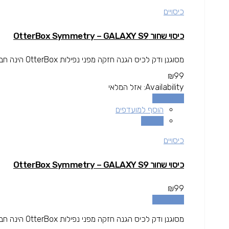
כיסויים
כיסוי שחור OtterBox Symmetry – GALAXY S9
מסוגנן ודק לכיס הגנה חזקה מפני נפילות OtterBox הינה חברה בין המובילות בתחום המגן עולה מעל גובה המסך להגנה מרבית.
₪
99
Availability:
אזל המלאי
מידע נוסף
הוסף למועדפים
השוואה
כיסויים
כיסוי שחור OtterBox Symmetry – GALAXY S9
₪
99
מידע נוסף
מסוגנן ודק לכיס הגנה חזקה מפני נפילות OtterBox הינה חברה בין המובילות בתחום המגן עולה מעל גובה המסך להגנה מרבית.