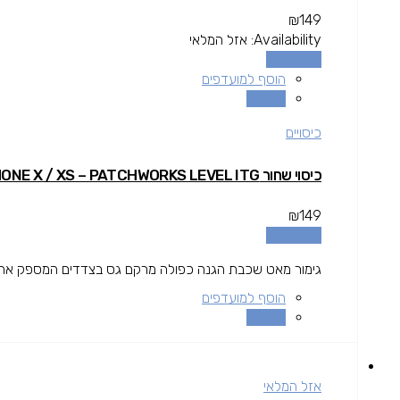
₪
149
Availability:
אזל המלאי
מידע נוסף
הוסף למועדפים
השוואה
כיסויים
כיסוי שחור IPHONE X / XS – PATCHWORKS LEVEL ITG
₪
149
מידע נוסף
גימור מאט שכבת הגנה כפולה מרקם גס בצדדים המספק אחיזה 
הוסף למועדפים
השוואה
אזל המלאי