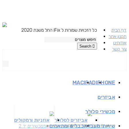
דף הבית
כל הזכויות שמורות ל iFix החל משנת 2020
תקנון אתר
אודותינו
Search
צור קשר
MAC
IPAD
IPHONE
אביזרים
מכשירי סלולר
אביזרים לסלולר
אוזניות ורמקולים
שירותי מעבדה
כבלים ומתאמים
SAMSUNG
APPLE
מכשירים זאפ
מכשירים יד 2