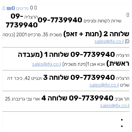
₪
0
0
0 פריטים
09-
הרצליה
09-7739940
שירות לקוחות וסניפים
7739940
שלוחה 2 (חנות + זאפ)
משכית 35, מרכזים 2001 (כניסה
sales@ifix.co.il
D)
09-7739940 שלוחה 1 (מעבדה
הרצליה
ראשית)
אבא אבן 1(פינת משכית)
sales@ifix.co.il
09-7739940 שלוחה 3
הרצליה
וינגייט 42, כיכר דה
שליט
sales@ifix.co.il
09-7739940 שלוחה 4
תל אביב
אורי צבי גרינברג 25
sales@ifix.co.il