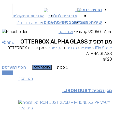
מכשירי סלולר
אביזרים לסלולר
אוזניות ורמקולים
שירותי מעבדה
כבלים ומתאמים
SAMSUNG
APPLE
מכשירים זאפ
מכשירים יד 2
מק"ט:
90050
קטגוריה:
מגני מסך
מגן זכוכית OTTERBOX ALPHA GLASS
שתף
iFix Store
>
מוצרים
>
כיסויים
>
מגני מסך
>
מגן זכוכית OTTERBOX
ALPHA GLASS
₪
120
כמות
הוסף למועדפים
הוספה לסל
השוואה
מגני מסך
מגן זכוכית IRON DUST...
מגני מסך