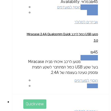
45
₪
במלאי
Availability:
הוספה לסל
הוסף למועדפים
השוואה
אביזרים לסלולר
מטען USB כפול לרכב Miracase 2.4A Qualcomm Quick
3.0
₪
45
הוספה לסל
מטען לרכב איכותי מבית Miracase
בעל שקע USB כפול המתחבר לשקע המצית
ומספק טעינה בעוצמה של 2.4A.
הוסף למועדפים
השוואה
Quickview