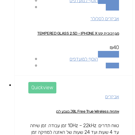
הוספה לסל
הוסף למועדפים
השוואה
אביזרים לסלולר
מגן זכוכית יפני TEMPERED GLASS 2.5D – IPHONE X
₪
40
הוספה לסל
הוסף למועדפים
השוואה
Quickview
אביזרים
אוזניות JBL Free True Wireless בצבע לבן
טווח תדרים: 10Hz – 22kHz זמן עבודה: זמן שיחה
עד 4 שעות ועד 24 שעות של האזנה למוזיקה זמן