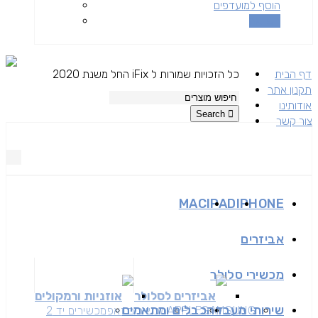
הוסף למועדפים
השוואה
דף הבית
כל הזכויות שמורות ל iFix החל משנת 2020
תקנון אתר
אודותינו
Search
צור קשר
MAC
IPAD
IPHONE
אביזרים
מכשירי סלולר
אביזרים לסלולר
אוזניות ורמקולים
שירותי מעבדה
כבלים ומתאמים
SAMSUNG
APPLE
מכשירים זאפ
מכשירים יד 2