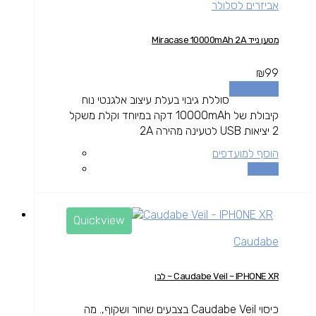
אביזרים לסלולר
מטען נייד Miracase 10000mAh 2A
₪
99
הוספה לסל
סוללת גיבוי בעלת עיצוב אלגנטי נוח
קיבולת של 10000mAh דקה במיוחד וקלת משקל
2 יציאות USB לטעינה מהירה 2A
הוסף למועדפים
השוואה
Quickview
Caudabe
Caudabe Veil – IPHONE XR – לבן
כיסוי Caudabe Veil בצבעים שחור ושקוף,. מה