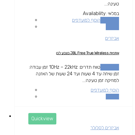
טעינה:...
במלאי
Availability:
מידע נוסף
הוסף למועדפים
השוואה
אביזרים
אוזניות JBL Free True Wireless בצבע לבן
מידע נוסף
טווח תדרים: 10Hz – 22kHz זמן עבודה:
זמן שיחה עד 4 שעות ועד 24 שעות של האזנה
למוזיקה זמן טעינה:...
הוסף למועדפים
השוואה
Quickview
אביזרים לסלולר