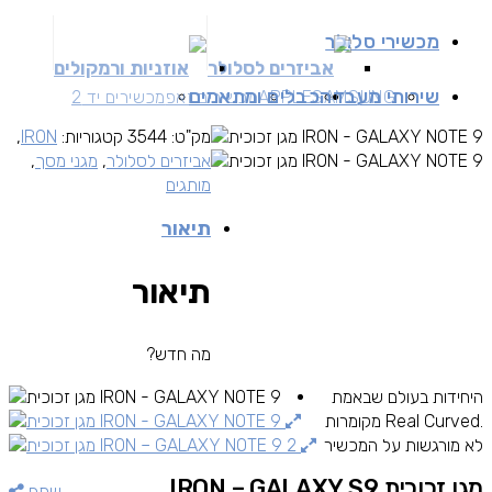
מכשירי סלולר
אביזרים לסלולר
אוזניות ורמקולים
שירותי מעבדה
כבלים ומתאמים
SAMSUNG
APPLE
מכשירים זאפ
מכשירים יד 2
מק"ט:
3544
קטגוריות:
IRON
,
אביזרים לסלולר
,
מגני מסך
,
מותגים
תיאור
תיאור
מה חדש?
היחידות בעולם שבאמת
מקומרות Real Curved.
לא מורגשות על המכשיר
מגן זכוכית IRON – GALAXY S9
שתף