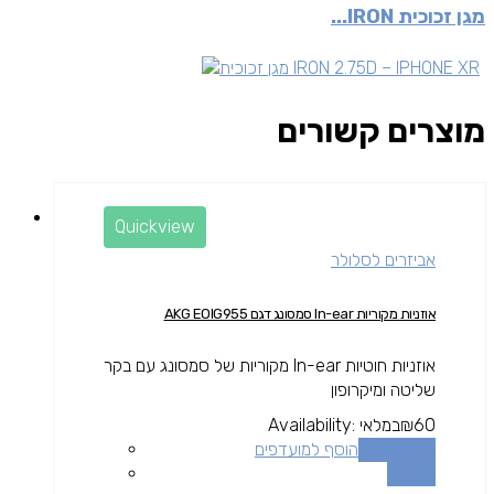
מגן זכוכית IRON...
מוצרים קשורים
Quickview
אביזרים לסלולר
אוזניות מקוריות In-ear סמסונג דגם AKG EOIG955
אוזניות חוטיות In-ear מקוריות של סמסונג עם בקר
שליטה ומיקרופון
60
₪
במלאי
Availability:
הוספה לסל
הוסף למועדפים
השוואה