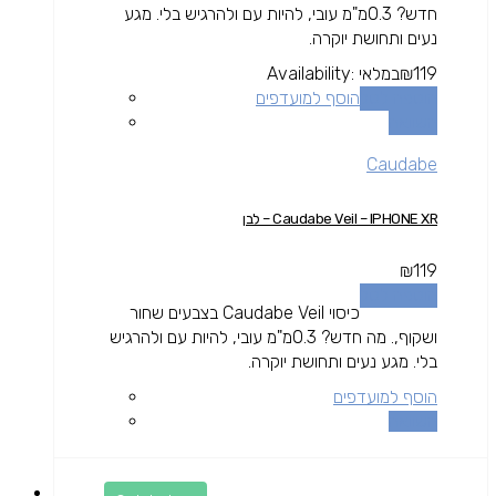
חדש? 0.3מ"מ עובי, להיות עם ולהרגיש בלי. מגע
נעים ותחושת יוקרה.
119
₪
במלאי
Availability:
הוספה לסל
הוסף למועדפים
השוואה
Caudabe
Caudabe Veil – IPHONE XR – לבן
₪
119
הוספה לסל
כיסוי Caudabe Veil בצבעים שחור
ושקוף,. מה חדש? 0.3מ"מ עובי, להיות עם ולהרגיש
בלי. מגע נעים ותחושת יוקרה.
הוסף למועדפים
השוואה