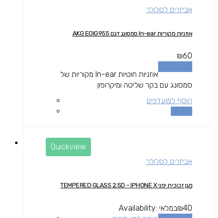
אביזרים לסלולר
אוזניות מקוריות In-ear סמסונג דגם AKG EOIG955
₪
60
הוספה לסל
אוזניות חוטיות In-ear מקוריות של
סמסונג עם בקר שליטה ומיקרופון
הוסף למועדפים
השוואה
Quickview
אביזרים לסלולר
מגן זכוכית יפני TEMPERED GLASS 2.5D – IPHONE X
40
₪
במלאי
Availability: