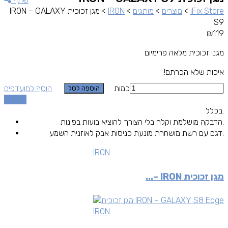
iFix Store
>
מוצרים
>
מותגים
>
IRON
>
מגן זכוכית IRON – GALAXY
S9
₪
119
מגני זכוכית מלאה פרימיום
איכות שלא הכרתם!
כמות
הוסף למועדפים
הוספה לסל
השוואה
בכלל.
הדבקה מושלמת וקלה בלי הצורך להוציא בועות בפינות.
דגם עם רשת מושחרת מונעת כניסות אבק לאוזנית השמע.
IRON
מגן זכוכית IRON –...
IRON