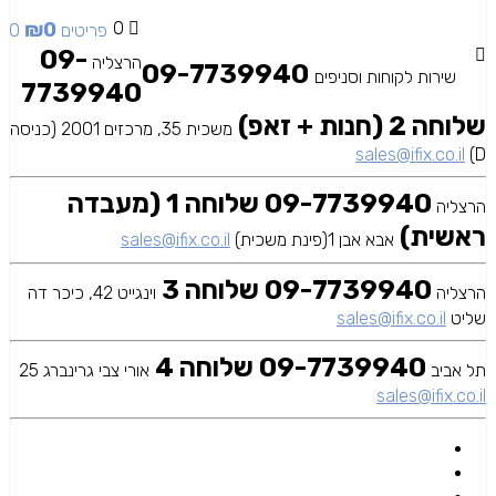
₪
0
0
0 פריטים
09-
הרצליה
09-7739940
שירות לקוחות וסניפים
7739940
שלוחה 2 (חנות + זאפ)
משכית 35, מרכזים 2001 (כניסה
sales@ifix.co.il
D)
09-7739940 שלוחה 1 (מעבדה
הרצליה
ראשית)
אבא אבן 1(פינת משכית)
sales@ifix.co.il
09-7739940 שלוחה 3
הרצליה
וינגייט 42, כיכר דה
שליט
sales@ifix.co.il
09-7739940 שלוחה 4
תל אביב
אורי צבי גרינברג 25
sales@ifix.co.il