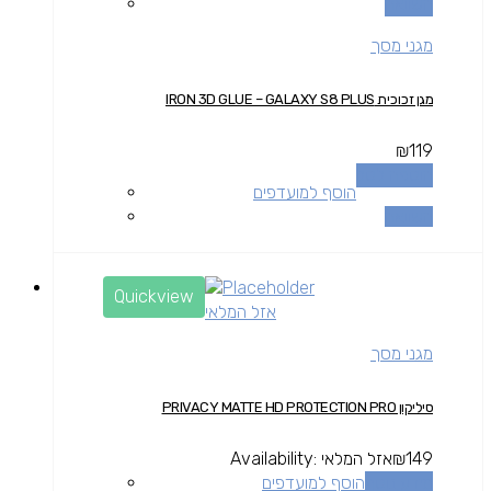
השוואה
מגני מסך
מגן זכוכית IRON 3D GLUE – GALAXY S8 PLUS
₪
119
הוספה לסל
הוסף למועדפים
השוואה
Quickview
אזל המלאי
מגני מסך
סיליקון PRIVACY MATTE HD PROTECTION PRO
149
₪
אזל המלאי
Availability:
מידע נוסף
הוסף למועדפים