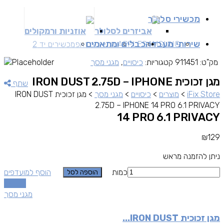
מכשירי סלולר
אביזרים לסלולר
אוזניות ורמקולים
שירותי מעבדה
כבלים ומתאמים
SAMSUNG
APPLE
מכשירים זאפ
מכשירים יד 2
מק"ט:
911451
קטגוריות:
כיסויים
,
מגני מסך
מגן זכוכית IRON DUST 2.75D – IPHONE
שתף
iFix Store
>
מוצרים
>
כיסויים
>
מגני מסך
>
מגן זכוכית IRON DUST
2.75D – IPHONE 14 PRO 6.1 PRIVACY
14 PRO 6.1 PRIVACY
₪
129
ניתן להזמנה מראש
כמות
הוסף למועדפים
הוספה לסל
השוואה
מגני מסך
מגן זכוכית IRON DUST...