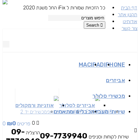
דף הבית
כל הזכויות שמורות ל iFix החל משנת 2020
תקנון אתר
אודותינו
Search
צור קשר
MAC
IPAD
IPHONE
אביזרים
מכשירי סלולר
אביזרים לסלולר
אוזניות ורמקולים
שירותי מעבדה
כבלים ומתאמים
SAMSUNG
APPLE
מכשירים זאפ
מכשירים יד 2
₪
0
0
0 פריטים
09-
הרצליה
09-7739940
שירות לקוחות וסניפים