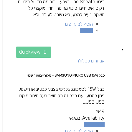
כיסוי The Sheath בצבע שחור מה חדש? כיסויים
דקים ואיכותיים. כיסוי מחומר ייחודי מוקצף קל
משקל, נעים למגע, לא נשרט לעולם, ולא...
הוסף למועדפים
השוואה
Quickview
אביזרים לסלולר
כבל SAMSUNG MICRO USB 15W – מקורי יבואן רישמי
כבל 15W לסמסונג גלקסי בצבע לבן, יבואן רישמי.
ניתן להטעין עם כבל זה כל מוצר בעל חיבור מיקרו
USB USB...
₪
49
Availability:
במלאי
הוספה לסל
הוסף למועדפים