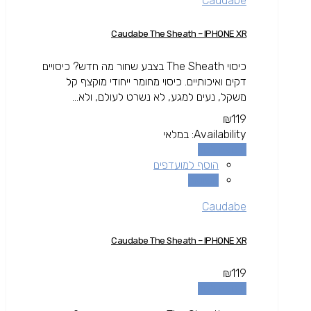
Caudabe
Caudabe The Sheath – IPHONE XR
כיסוי The Sheath בצבע שחור מה חדש? כיסויים
דקים ואיכותיים. כיסוי מחומר ייחודי מוקצף קל
משקל, נעים למגע, לא נשרט לעולם, ולא...
₪
119
Availability:
במלאי
הוספה לסל
הוסף למועדפים
השוואה
Caudabe
Caudabe The Sheath – IPHONE XR
₪
119
הוספה לסל