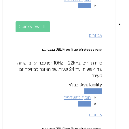
השוואה
Quickview
אביזרים
אוזניות JBL Free True Wireless בצבע לבן
טווח תדרים: 10Hz – 22kHz זמן עבודה: זמן שיחה
עד 4 שעות ועד 24 שעות של האזנה למוזיקה זמן
טעינה:...
Availability:
במלאי
מידע נוסף
הוסף למועדפים
השוואה
אביזרים
אוזניות JBL Free True Wireless בצבע לבן