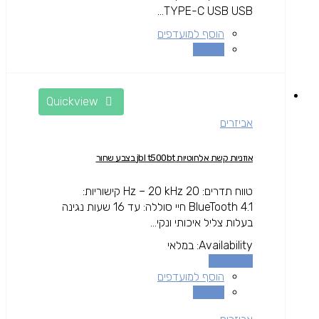
TYPE-C USB USB...
הוסף למועדפים
השוואה
Quickview
אביזרים
אוזניות קשת אלחוטיות jbl t500bt בצבע שחור
טווח תדרים: 20 Hz – 20 kHz קישוריות:
BlueTooth 4.1 חיי סוללה: עד 16 שעות נגינה
בעלות צליל איכותי ונקי...
Availability:
במלאי
מידע נוסף
הוסף למועדפים
השוואה