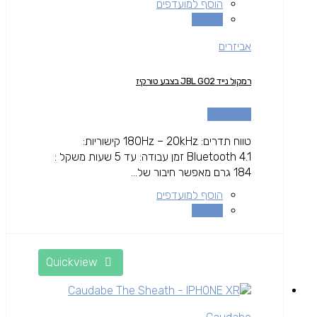
הוסף למועדפים
השוואה
אביזרים
רמקול נייד JBL GO2 בצבע טורקיז
מידע נוסף
טווח תדרים: 180Hz – 20kHz קישוריות:
Bluetooth 4.1 זמן עבודה: עד 5 שעות משקל :
184 גרם מאפשר חיבור של...
הוסף למועדפים
השוואה
Quickview