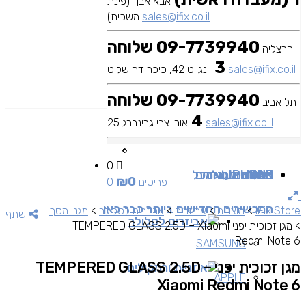
אבא אבן 1(פינת
sales@ifix.co.il
משכית)
09-7739940 שלוחה
הרצליה
3
sales@ifix.co.il
וינגייט 42, כיכר דה שליט
09-7739940 שלוחה
תל אביב
4
sales@ifix.co.il
אורי צבי גרינברג 25
0
MAC
IPAD
אביזרים
IPHONE
מכשירי סלולר
שירותי מעבדה
כבלים ומתאמים
כל
₪
0
0 פריטים
המכשירים החדישים ביותר כבר כאן
iFix Store
>
מוצרים
>
אביזרים
>
אביזרים לסלולר
>
מגני מסך
שתף
אביזרים לסלולר
>
מגן זכוכית יפני TEMPERED GLASS 2.5D – Xiaomi
Redmi Note 6
SAMSUNG
מגן זכוכית יפני TEMPERED GLASS 2.5D –
אוזניות ורמקולים
APPLE
Xiaomi Redmi Note 6