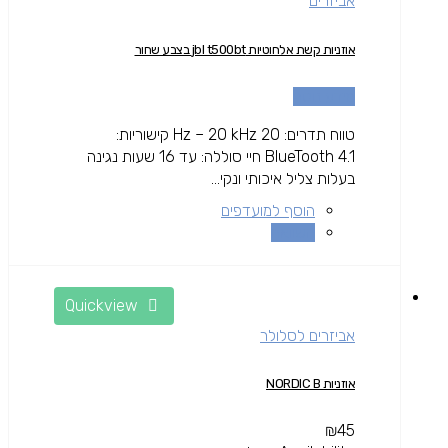
אביזרים
אוזניות קשת אלחוטיות jbl t500bt בצבע שחור
מידע נוסף
טווח תדרים: 20 Hz – 20 kHz קישוריות:
BlueTooth 4.1 חיי סוללה: עד 16 שעות נגינה
בעלות צליל איכותי ונקי...
הוסף למועדפים
השוואה
Quickview
אביזרים לסלולר
אוזניות NORDIC B
₪
45