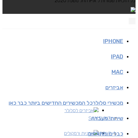
כל הזכויות שמורות ל iFix החל משנת 2020
IPHONE
IPAD
MAC
אביזרים
מכשירי סלולר
כל המכשירים החדישים ביותר כבר כאן
אביזרים לסלולר
שירותי מעבדה
SAMSUNG
כבלים ומתאמים
אוזניות ורמקולים
APPLE