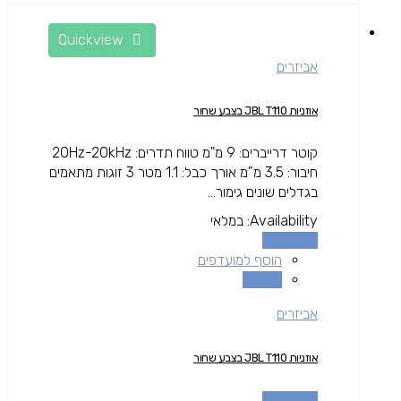
Quickview
אביזרים
אוזניות JBL T110 בצבע שחור
קוטר דרייברים: 9 מ"מ טווח תדרים: 20Hz-20kHz
חיבור: 3.5 מ”מ אורך כבל: 1.1 מטר 3 זוגות מתאמים
בגדלים שונים גימור...
Availability:
במלאי
מידע נוסף
הוסף למועדפים
השוואה
אביזרים
אוזניות JBL T110 בצבע שחור
מידע נוסף