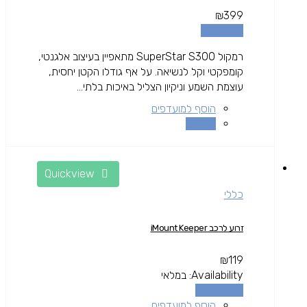
₪
399
מידע נוסף
רמקול SuperStar S300 מתאפיין בעיצוב אלגנטי,
קומפקטי וקל לנשיאה. על אף גודלו הקטן יחסית,
עוצמת השמע וניקיון הצליל באיכות בלתי...
הוסף למועדפים
השוואה
Quickview
כללי
זרוע לרכב iMount Keeper
₪
119
Availability:
במלאי
הוספה לסל
הוסף למועדפים