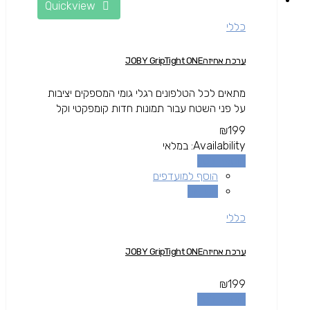
Quickview
כללי
ערכת אחיזהJOBY GripTight ONE
מתאים לכל הטלפונים רגלי גומי המספקים יציבות
על פני השטח עבור תמונות חדות קומפקטי וקל
₪
199
Availability:
במלאי
הוספה לסל
הוסף למועדפים
השוואה
כללי
ערכת אחיזהJOBY GripTight ONE
₪
199
הוספה לסל