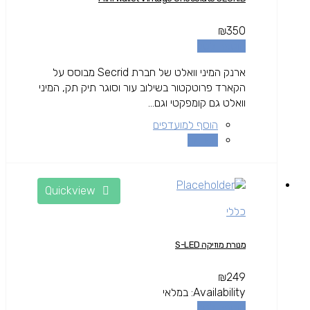
₪
350
הוספה לסל
ארנק המיני וואלט של חברת Secrid מבוסס על
הקארד פרוטקטור בשילוב עור וסוגר תיק תק, המיני
וואלט גם קומפקטי וגם...
הוסף למועדפים
השוואה
Quickview
כללי
מנורת מוזיקה S-LED
₪
249
Availability:
במלאי
הוספה לסל