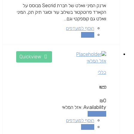
ארנק המיני וואלט של חברת Secrid מבוסס על
הקארד פרוטקטור בשילוב עור וסוגר תיק תק, המיני
וואלט גם קומפקטי וגם...
הוסף למועדפים
השוואה
Quickview
אזל המלאי
כללי
חיישן
₪
0
Availability:
אזל המלאי
מידע נוסף
הוסף למועדפים
השוואה