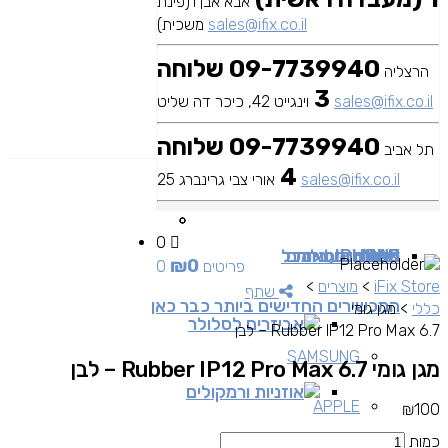
אבא אבן 1(פינת
sales@ifix.co.il
משכית)
09-7739940 שלוחה
הרצליה
3
sales@ifix.co.il
וינגייט 42, כיכר דה שליט
09-7739940 שלוחה
תל אביב
4
sales@ifix.co.il
אורי צבי גרינברג 25
0
MAC
IPAD
אביזרים
IPHONE
מכשירי סלולר
שירותי מעבדה
כבלים ומתאמים
כל
₪
0
0 פריטים
iFix Store
>
מוצרים
>
שתף
המכשירים החדישים ביותר כבר כאן
כללי
>
מגן גומי
אביזרים לסלולר
Rubber IP12 Pro Max 6.7 – לבן
SAMSUNG
מגן גומי Rubber IP12 Pro Max 6.7 – לבן
אוזניות ורמקולים
APPLE
₪
100
כמות