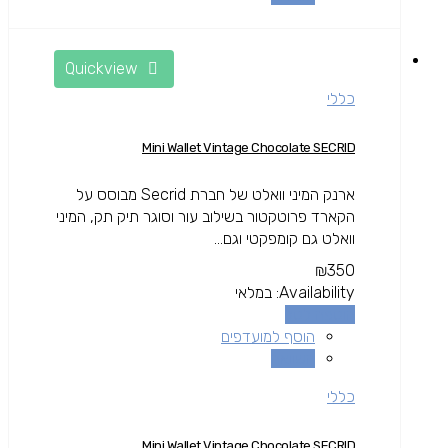
Quickview
כללי
Mini Wallet Vintage Chocolate SECRID
ארנק המיני וואלט של חברת Secrid מבוסס על
הקארד פרוטקטור בשילוב עור וסוגר תיק תק, המיני
וואלט גם קומפקטי וגם...
₪
350
Availability:
במלאי
הוספה לסל
הוסף למועדפים
השוואה
כללי
Mini Wallet Vintage Chocolate SECRID