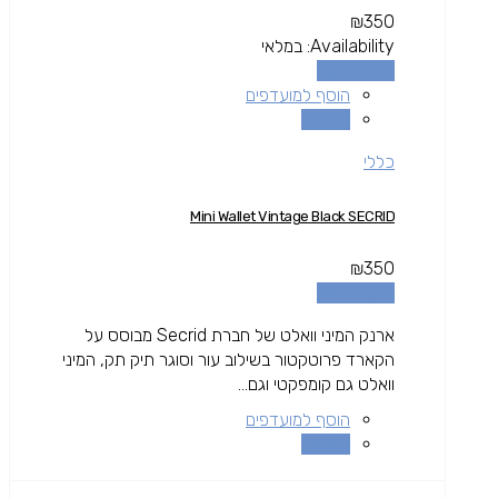
₪
350
Availability:
במלאי
הוספה לסל
הוסף למועדפים
השוואה
כללי
Mini Wallet Vintage Black SECRID
₪
350
הוספה לסל
ארנק המיני וואלט של חברת Secrid מבוסס על
הקארד פרוטקטור בשילוב עור וסוגר תיק תק, המיני
וואלט גם קומפקטי וגם...
הוסף למועדפים
השוואה