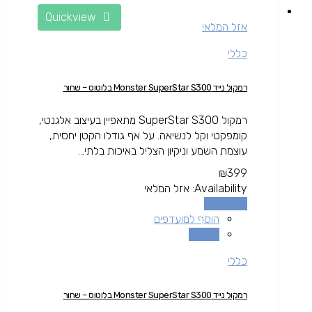
Quickview
אזל המלאי
כללי
רמקול נייד Monster SuperStar S300 בלוטוס – שחור
רמקול SuperStar S300 מתאפיין בעיצוב אלגנטי,
קומפקטי וקל לנשיאה. על אף גודלו הקטן יחסית,
עוצמת השמע וניקיון הצליל באיכות בלתי...
₪
399
Availability:
אזל המלאי
מידע נוסף
הוסף למועדפים
השוואה
כללי
רמקול נייד Monster SuperStar S300 בלוטוס – שחור