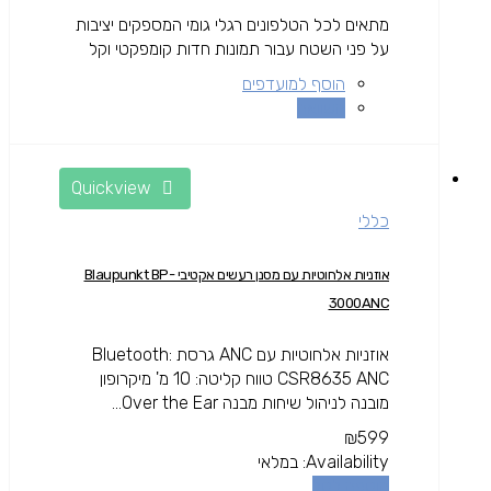
מתאים לכל הטלפונים רגלי גומי המספקים יציבות
על פני השטח עבור תמונות חדות קומפקטי וקל
הוסף למועדפים
השוואה
Quickview
כללי
אוזניות אלחוטיות עם מסנן רעשים אקטיבי Blaupunkt BP-
3000ANC
אוזניות אלחוטיות עם ANC גרסת Bluetooth:
CSR8635 ANC טווח קליטה: 10 מ' מיקרופון
מובנה לניהול שיחות מבנה Over the Ear...
₪
599
Availability:
במלאי
הוספה לסל