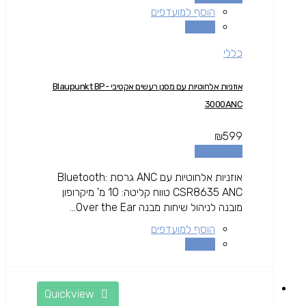
הוסף למועדפים
השוואה
כללי
אוזניות אלחוטיות עם מסנן רעשים אקטיבי Blaupunkt BP-
3000ANC
₪
599
הוספה לסל
אוזניות אלחוטיות עם ANC גרסת Bluetooth:
CSR8635 ANC טווח קליטה: 10 מ' מיקרופון
מובנה לניהול שיחות מבנה Over the Ear...
הוסף למועדפים
השוואה
Quickview