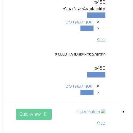
₪
450
Availability:
אזל המלאי
מידע נוסף
הוסף למועדפים
השוואה
כללי
החלפת מסך איייפון X OLED HARD
₪
450
מידע נוסף
הוסף למועדפים
השוואה
Quickview
כללי