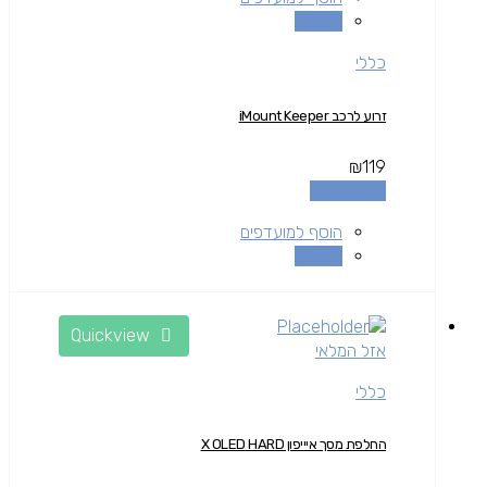
השוואה
כללי
זרוע לרכב iMount Keeper
₪
119
הוספה לסל
הוסף למועדפים
השוואה
Quickview
אזל המלאי
כללי
החלפת מסך איייפון X OLED HARD