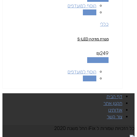
הוסף למועדפים
השוואה
כללי
מנורת מוזיקה S-LED
₪
249
הוספה לסל
הוסף למועדפים
השוואה
דף הבית
תקנון אתר
אודותינו
צור קשר
כל הזכויות שמורות ל iFix החל משנת 2020