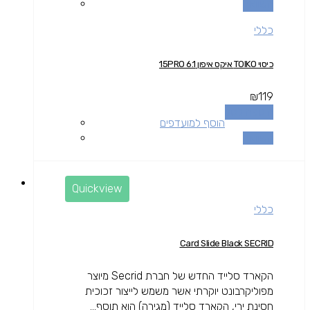
השוואה
כללי
כיסוי TOIKO איקס איפון 15PRO 6.1
₪
119
הוספה לסל
הוסף למועדפים
השוואה
Quickview
כללי
Card Slide Black SECRID
הקארד סלייד החדש של חברת Secrid מיוצר
מפוליקרבונט יוקרתי אשר משמש לייצור זכוכית
חסינת ירי, הקארד סלייד (מגירה) הוא תוסף...