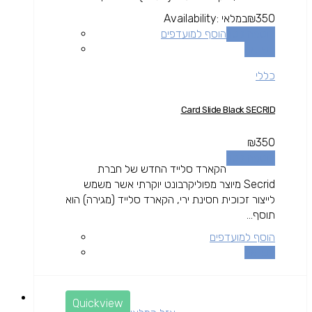
350
₪
במלאי
Availability:
הוספה לסל
הוסף למועדפים
השוואה
כללי
Card Slide Black SECRID
₪
350
הוספה לסל
הקארד סלייד החדש של חברת
Secrid מיוצר מפוליקרבונט יוקרתי אשר משמש
לייצור זכוכית חסינת ירי, הקארד סלייד (מגירה) הוא
תוסף...
הוסף למועדפים
השוואה
Quickview