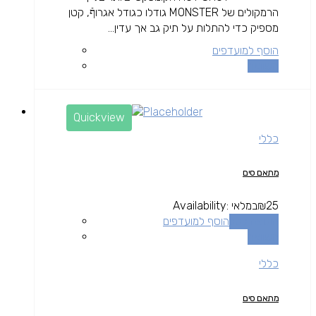
הרמקולים של MONSTER גודלו כגודל אגרוףֿ, קטן
מספיק כדי להתלות על תיק גב אך עדין...
הוסף למועדפים
השוואה
Quickview
כללי
מתאם סים
25
₪
במלאי
Availability:
הוספה לסל
הוסף למועדפים
השוואה
כללי
מתאם סים