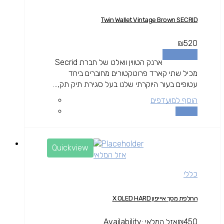
Twin Wallet Vintage Brown SECRID
₪
520
הוספה לסל
ארנק הטווין וואלט של חברת Secrid
מכיל שתי קארד פרוטקטורים מחוברים ביחד
עטופים בעור היוקרתי שלנו בעל סגירת תיק תק,...
הוסף למועדפים
השוואה
Quickview
אזל המלאי
כללי
החלפת מסך איייפון X OLED HARD
450
₪
אזל המלאי
Availability: