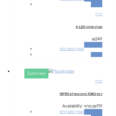
השוואה
כללי
מנורת מוזיקה S-LED
₪
249
הוספה לסל
הוסף למועדפים
השוואה
Quickview
כללי
כיסוי TOIKO איקס איפון 15PRO 6.1
119
₪
במלאי
Availability:
הוספה לסל
הוסף למועדפים