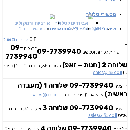
מכשירי סלולר
אביזרים לסלולר
אוזניות ורמקולים
שירותי מעבדה
כבלים ומתאמים
SAMSUNG
APPLE
מכשירים זאפ
מכשירים יד 2
₪
0
0
0 פריטים
09-
הרצליה
09-7739940
שירות לקוחות וסניפים
7739940
שלוחה 2 (חנות + זאפ)
משכית 35, מרכזים 2001 (כניסה
sales@ifix.co.il
D)
09-7739940 שלוחה 1 (מעבדה
הרצליה
ראשית)
אבא אבן 1(פינת משכית)
sales@ifix.co.il
09-7739940 שלוחה 3
הרצליה
וינגייט 42, כיכר דה
שליט
sales@ifix.co.il
09-7739940 שלוחה 4
תל אביב
אורי צבי גרינברג 25