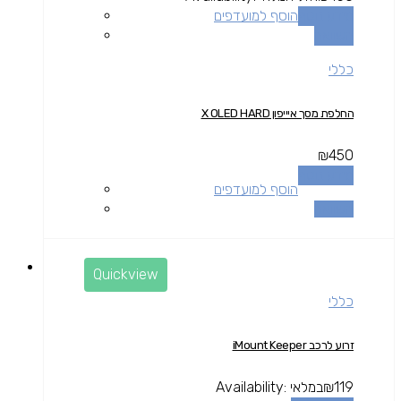
מידע נוסף
הוסף למועדפים
השוואה
כללי
החלפת מסך איייפון X OLED HARD
₪
450
מידע נוסף
הוסף למועדפים
השוואה
Quickview
כללי
זרוע לרכב iMount Keeper
119
₪
במלאי
Availability: