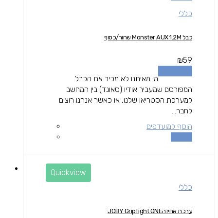
כללי
כבל Monster AUX 1.2M שחור/כסוף
₪
59
הוספה לסל
מי מאיתנו לא מכיר את הכבל
המפורסם שמעביר אודיו (סאונד) בין המחשב
למערכת הסטריאו שלנו, או כאשר אנחנו רוצים
לחבר...
הוסף למועדפים
השוואה
Quickview
כללי
ערכת אחיזהJOBY GripTight ONE