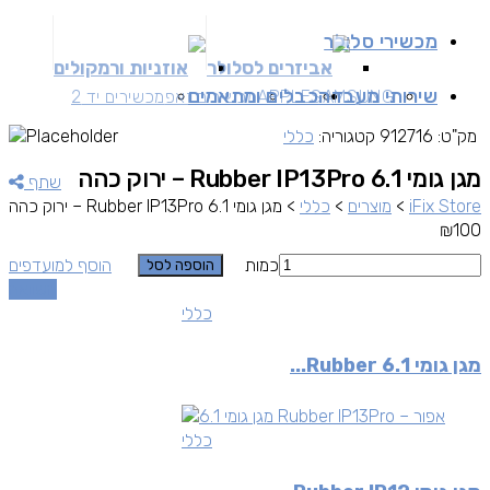
מכשירי סלולר
אביזרים לסלולר
אוזניות ורמקולים
שירותי מעבדה
כבלים ומתאמים
SAMSUNG
APPLE
מכשירים זאפ
מכשירים יד 2
מק"ט:
912716
קטגוריה:
כללי
מגן גומי 6.1 Rubber IP13Pro – ירוק כהה
שתף
iFix Store
>
מוצרים
>
כללי
>
מגן גומי 6.1 Rubber IP13Pro – ירוק כהה
₪
100
כמות
הוסף למועדפים
הוספה לסל
השוואה
כללי
מגן גומי 6.1 Rubber...
כללי