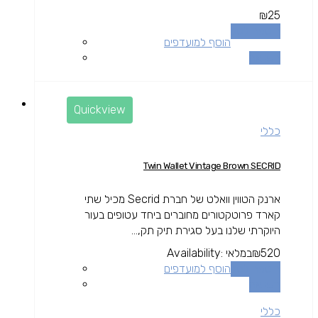
₪
25
הוספה לסל
הוסף למועדפים
השוואה
Quickview
כללי
Twin Wallet Vintage Brown SECRID
ארנק הטווין וואלט של חברת Secrid מכיל שתי
קארד פרוטקטורים מחוברים ביחד עטופים בעור
היוקרתי שלנו בעל סגירת תיק תק,...
520
₪
במלאי
Availability:
הוספה לסל
הוסף למועדפים
השוואה
כללי