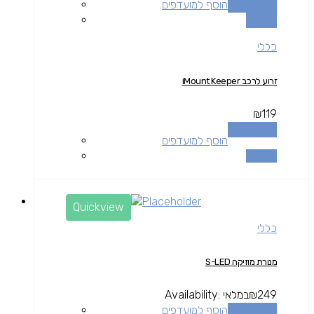
הוספה לסל
הוסף למועדפים
השוואה
כללי
זרוע לרכב iMount Keeper
₪
119
הוספה לסל
הוסף למועדפים
השוואה
Quickview
כללי
מנורת מוזיקה S-LED
249
₪
במלאי
Availability:
הוספה לסל
הוסף למועדפים