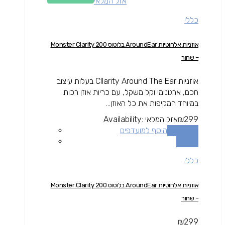
אזל המלאי
כללי
אוזניות אלחוטיות AroundEar בלוטוס Monster Clarity 200
– שחור
אוזניות Cllarity Around The Ear בעלות עיצוב
חכם, ארגונומי וקל משקל, עם כריות אוזן רכות
במיוחד המקיפות את כל האוזן...
299
₪
אזל המלאי
Availability:
מידע נוסף
הוסף למועדפים
השוואה
כללי
אוזניות אלחוטיות AroundEar בלוטוס Monster Clarity 200
– שחור
₪
299