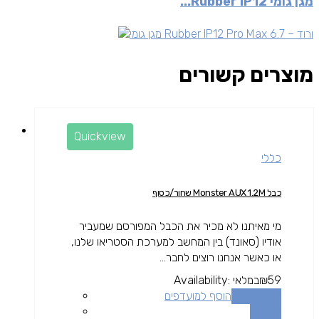
מגן גומי Rubber IP12...
מוצרים קשורים
Quickview
כללי
כבל Monster AUX 1.2M שחור/כסוף
מי מאיתנו לא מכיר את הכבל המפורסם שמעביר
אודיו (סאונד) בין המחשב למערכת הסטריאו שלנו,
או כאשר אנחנו רוצים לחבר...
59
₪
במלאי
Availability:
הוספה לסל
הוסף למועדפים
השוואה