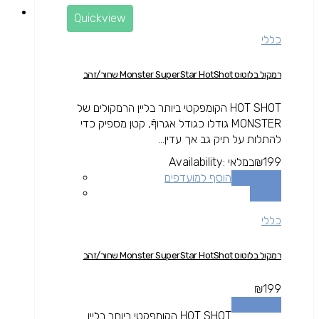
Quickview
כללי
רמקול בלוטוס Monster SuperStar HotShot שחור/זהב
HOT SHOT הקומפקטי ביותר בליין הרמקולים של
MONSTER גודלו כגודל אגרוףֿ, קטן מספיק כדי
להתלות על תיק גב אך עדין...
199
₪
במלאי
Availability:
הוספה לסל
הוסף למועדפים
השוואה
כללי
רמקול בלוטוס Monster SuperStar HotShot שחור/זהב
₪
199
הוספה לסל
HOT SHOT הקומפקטי ביותר בליין