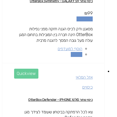
כיסוי שחור OtterBox Symmetry – GALAXY S9
₪
99
מידע נוסף
מסוגנן ודק לכיס הגנה חזקה מפני נפילות
OtterBox הינה חברה בין המובילות בתחום המגן
עולה מעל גובה המסך להגנה מרבית.
הוסף למועדפים
השוואה
Quickview
אזל המלאי
כיסויים
כיסוי שחור OtterBox Defender – IPHONE X/XS
צא לכל הרפתקה בביטחון שעומד לצידך מגן