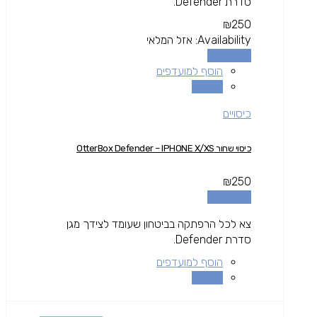
סדרת Defender.
₪
250
Availability:
אזל המלאי
מידע נוסף
הוסף למועדפים
השוואה
כיסויים
כיסוי שחור OtterBox Defender – IPHONE X/XS
₪
250
מידע נוסף
צא לכל הרפתקה בביטחון שעומד לצידך מגן
סדרת Defender.
הוסף למועדפים
השוואה