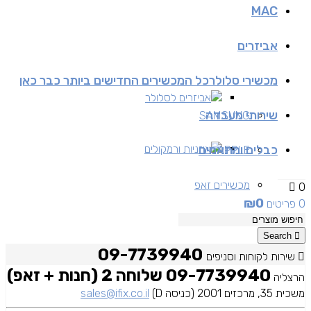
MAC
אביזרים
מכשירי סלולר
כל המכשירים החדישים ביותר כבר כאן
אביזרים לסלולר
שירותי מעבדה
SAMSUNG
כבלים ומתאמים
אוזניות ורמקולים
APPLE
מכשירים זאפ
0
₪
0
0 פריטים
מכשירים יד 2
Search
09-7739940
שירות לקוחות וסניפים
09-7739940 שלוחה 2 (חנות + זאפ)
הרצליה
משכית 35, מרכזים 2001 (כניסה D)
sales@ifix.co.il