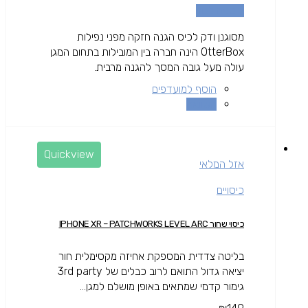
הוספה לסל
מסוגנן ודק לכיס הגנה חזקה מפני נפילות
OtterBox הינה חברה בין המובילות בתחום המגן
עולה מעל גובה המסך להגנה מרבית.
הוסף למועדפים
השוואה
Quickview
אזל המלאי
כיסויים
כיסוי שחור IPHONE XR – PATCHWORKS LEVEL ARC
בליטה צדדית המספקת אחיזה מקסימלית חור
יציאה גדול התואם לרוב כבלים של 3rd party
גימור קדמי שמתאים באופן מושלם למגן...