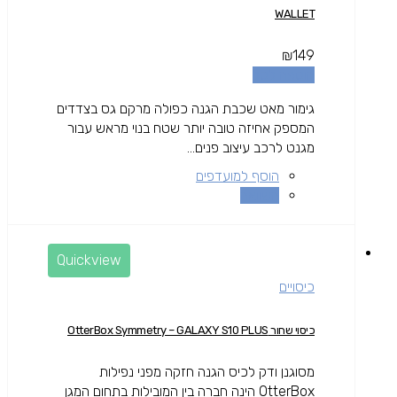
WALLET
₪
149
הוספה לסל
גימור מאט שכבת הגנה כפולה מרקם גס בצדדים
המספק אחיזה טובה יותר שטח בנוי מראש עבור
מגנט לרכב עיצוב פנים...
הוסף למועדפים
השוואה
Quickview
כיסויים
כיסוי שחור OtterBox Symmetry – GALAXY S10 PLUS
מסוגנן ודק לכיס הגנה חזקה מפני נפילות
OtterBox הינה חברה בין המובילות בתחום המגן