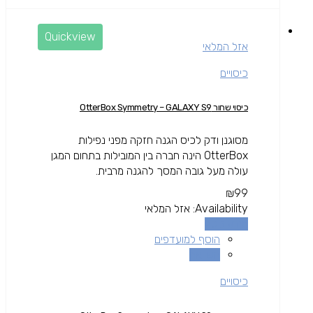
Quickview
אזל המלאי
כיסויים
כיסוי שחור OtterBox Symmetry – GALAXY S9
מסוגנן ודק לכיס הגנה חזקה מפני נפילות
OtterBox הינה חברה בין המובילות בתחום המגן
עולה מעל גובה המסך להגנה מרבית.
₪
99
Availability:
אזל המלאי
מידע נוסף
הוסף למועדפים
השוואה
כיסויים