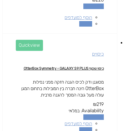
הוספה לסל
הוסף למועדפים
השוואה
Quickview
כיסויים
כיסוי שקוף OtterBox Symmetry – GALAXY S9 PLUS
מסוגנן ודק לכיס הגנה חזקה מפני נפילות
OtterBox הינה חברה בין המובילות בתחום המגן
עולה מעל גובה המסך להגנה מרבית.
₪
219
Availability:
במלאי
הוספה לסל
הוסף למועדפים
השוואה